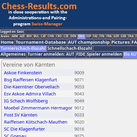
Logged on: Gast
Arabic
ARM
AZE
BIH
BUL
CAT
CHN
CRO
CZE
DEN
ENG
ESP
FAI
FIN
FRA
GER
GRE
INA
I
Home
Tournament-Database
AUT championship
Pictures
F
Turnierschach-Elozahl
Schnellschach-Elozahl
Allgemeines
Turnier anmelden: AUT
FIDE
Spieler anmelden
Elo AU
Vereine von Kärnten
Askoe Finkenstein
9009
Bsg Raiffeisen Klagenfurt
9071
Die-Kaerntner Obervellach
9053
Esv Askoe Admira Villach
9043
IG Schach Wolfsberg
9049
Moebel Zimmermann Hermagor
9012
Post SV Kärnten
9033
Raiffeisen Kötschach-Mauthen
9020
SC Die Klagenfurter
9016
SC Gnesau
9075