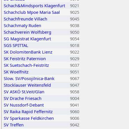
Schach&Mindsports Klagenfurt
9021
Schachclub Mpoe Maria Saal
9025
Schachfreunde Villach
9045
Schachmaty Ruden
9038
Schachverein Wolfsberg
9050
SG Magistrat Klagenfurt
9054
SGS SPITTAL
9018
SK DolomitenBank Lienz
9022
SK Feistritz Paternion
9029
SK Suetschach-Feistritz
9037
SK Woelfnitz
9051
Slow. SV/Posojilnica-Bank
9067
Stocklauser Weitensfeld
9047
SV ASKÖ St.Veit/Glan
9058
SV Drache Friesach
9004
SV Nussdorf-Debant
9041
SV Raika Rapid Feffernitz
9060
SV Sparkasse Feldkirchen
9006
SV Treffen
9042