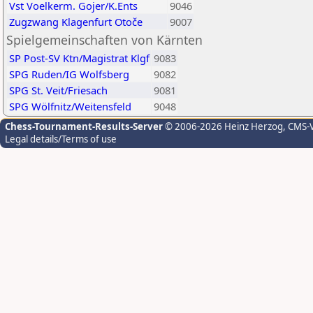
Vst Voelkerm. Gojer/K.Ents
9046
Zugzwang Klagenfurt Otoče
9007
Spielgemeinschaften von Kärnten
SP Post-SV Ktn/Magistrat Klgf
9083
SPG Ruden/IG Wolfsberg
9082
SPG St. Veit/Friesach
9081
SPG Wölfnitz/Weitensfeld
9048
Chess-Tournament-Results-Server
© 2006-2026 Heinz Herzog
, CMS-
Legal details/Terms of use