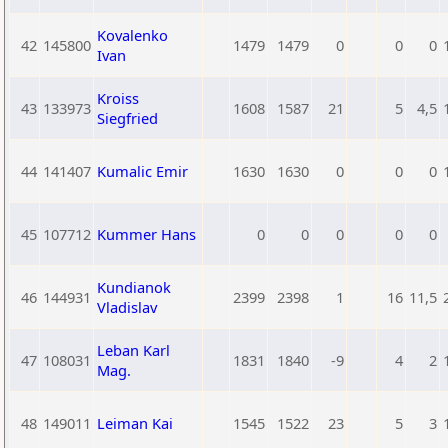
Kovalenko
42
145800
1479
1479
0
0
0
Ivan
Kroiss
43
133973
1608
1587
21
5
4,5
Siegfried
44
141407
Kumalic Emir
1630
1630
0
0
0
45
107712
Kummer Hans
0
0
0
0
0
Kundianok
46
144931
2399
2398
1
16
11,5
Vladislav
Leban Karl
47
108031
1831
1840
-9
4
2
Mag.
48
149011
Leiman Kai
1545
1522
23
5
3