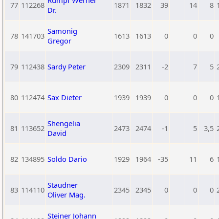
Rumpf Werner
77
112268
1871
1832
39
14
8
Dr.
Samonig
78
141703
1613
1613
0
0
0
Gregor
79
112438
Sardy Peter
2309
2311
-2
7
5
80
112474
Sax Dieter
1939
1939
0
0
0
Shengelia
81
113652
2473
2474
-1
5
3,5
David
82
134895
Soldo Dario
1929
1964
-35
11
6
Staudner
83
114110
2345
2345
0
0
0
Oliver Mag.
Steiner Johann