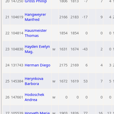
20
147250
Gross Phillip
1806
1813
-7
7
4
Hangweyrer
21
104619
2166
2183
-17
9
4
Manfred
Hausmeister
22
104814
1854
1854
0
0
0
Thomas
Hayden Evelyn
23
104830
w
1631
1674
-43
2
0
Mag.
24
131743
Herman Diego
2175
2169
6
4
3
Herynkova
25
145384
w
1672
1619
53
7
5
Barbora
Hodoschek
26
147661
w
0
0
0
0
0
Andrea
27
105539
Horvath Maria
w
1903
1826
77
16
12