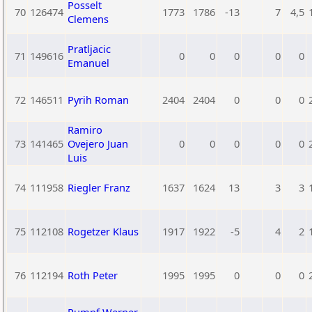
Posselt
70
126474
1773
1786
-13
7
4,5
Clemens
Pratljacic
71
149616
0
0
0
0
0
Emanuel
72
146511
Pyrih Roman
2404
2404
0
0
0
Ramiro
73
141465
Ovejero Juan
0
0
0
0
0
Luis
74
111958
Riegler Franz
1637
1624
13
3
3
75
112108
Rogetzer Klaus
1917
1922
-5
4
2
76
112194
Roth Peter
1995
1995
0
0
0