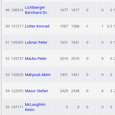
Lichtberger
49
108316
1677
1677
0
0
0
Bernhard Dr.
50
131217
Lotter Konrad
1587
1588
-1
1
0,5
51
145065
Luknar Peter
1631
1631
0
0
0
52
134737
Macko Peter
2016
2016
0
0
0
53
142625
Mahjoub Abtin
1451
1451
0
0
0
54
122555
Mazur Stefan
2429
2438
-9
6
3
McLaughlin
55
147111
0
0
0
0
0
Kevin