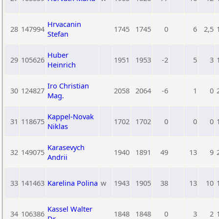
Hrvacanin
28
147994
1745
1745
0
6
2,5
Stefan
Huber
29
105626
1951
1953
-2
5
3
Heinrich
Iro Christian
30
124827
2058
2064
-6
1
0
Mag.
Kappel-Novak
31
118675
1702
1702
0
0
0
Niklas
Karasevych
32
149075
1940
1891
49
13
9
Andrii
33
141463
Karelina Polina
w
1943
1905
38
13
10
Kassel Walter
34
106386
1848
1848
0
3
2
Dr.