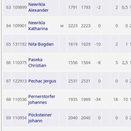
Newrkla
63
109899
1791
1793
-2
2
0,5
Alexander
Newrkla
64
109901
w
2223
2223
0
0
0
Katharina
65
131192
Nita Bogdan
1619
1629
-10
2
1
Paseka
66
110375
1556
1564
-8
5
2,5
Christian
67
122913
Pechac Jergus
2531
2531
0
0
0
Pernerstorfer
68
110536
1935
1969
-34
18
10
Johannes
Pöcksteiner
69
110954
2040
2040
0
0
0
Johann