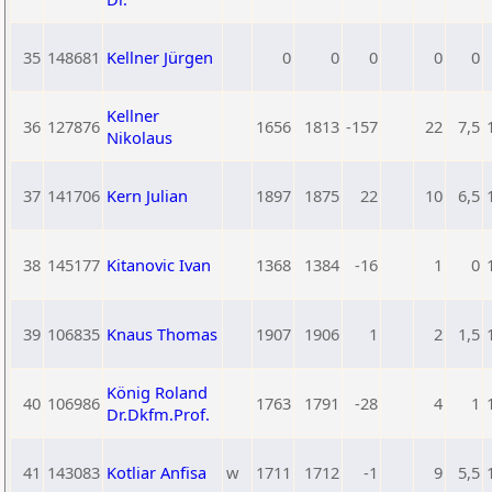
35
148681
Kellner Jürgen
0
0
0
0
0
Kellner
36
127876
1656
1813
-157
22
7,5
Nikolaus
37
141706
Kern Julian
1897
1875
22
10
6,5
38
145177
Kitanovic Ivan
1368
1384
-16
1
0
39
106835
Knaus Thomas
1907
1906
1
2
1,5
König Roland
40
106986
1763
1791
-28
4
1
Dr.Dkfm.Prof.
41
143083
Kotliar Anfisa
w
1711
1712
-1
9
5,5