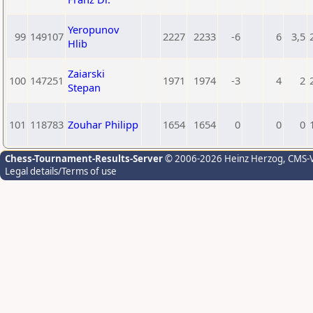
Yeropunov
99
149107
2227
2233
-6
6
3,5
Hlib
Zaiarski
100
147251
1971
1974
-3
4
2
Stepan
101
118783
Zouhar Philipp
1654
1654
0
0
0
Chess-Tournament-Results-Server
© 2006-2026 Heinz Herzog
, CMS-
Legal details/Terms of use