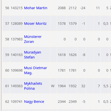
56
143215
Mohar Martin
2088
2112
-24
11
5
57
128089
Moser Moritz
1578
1579
-1
1
0,5
Münsterer
58
137983
0
0
0
0
0
Zoran
Muradyan
59
140163
1618
1626
-8
1
0
Stefan
Musi Dietmar
60
109698
1781
1781
0
0
0
Mag.
Mykhailets
61
149363
W
1964
1932
32
7
5,5
Polina
62
109741
Nagy Bence
2344
2349
-5
1
0,5