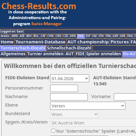
Logged on: Gast
Arabic
ARM
AZE
BIH
BUL
CAT
CHN
CRO
CZE
DEN
ENG
ESP
FAI
FIN
FRA
GER
GRE
INA
I
Home
Tournament-Database
AUT championship
Pictures
F
Turnierschach-Elozahl
Schnellschach-Elozahl
Allgemeines
Turnier anmelden: AUT
FIDE
Spieler anmelden
Elo AU
Willkommen bei den offiziellen Turnierscha
FIDE-Elolisten Stand
AUT-Elolisten Stand
13.945
Personennummer
Nachname
Vorname
Ebene
Bundesland
Spgem./Kreis/Verein
Nur "österreichische" Spieler (Land=A