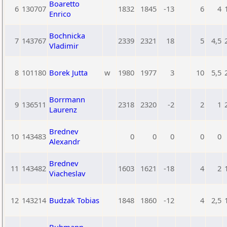
Boaretto
6
130707
1832
1845
-13
6
4
Enrico
Bochnicka
7
143767
2339
2321
18
5
4,5
Vladimir
8
101180
Borek Jutta
w
1980
1977
3
10
5,5
Borrmann
9
136511
2318
2320
-2
2
1
Laurenz
Brednev
10
143483
0
0
0
0
0
Alexandr
Brednev
11
143482
1603
1621
-18
4
2
Viacheslav
12
143214
Budzak Tobias
1848
1860
-12
4
2,5