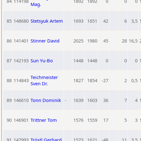
84
114198
1892
1892
0
0
0
Mag.
85
148680
Stetsyuk Artem
1693
1651
42
6
3,5
86
141401
Stinner David
2025
1980
45
28
16,5
87
142193
Sun Yu-Bo
1448
1448
0
0
0
Teichmeister
88
114843
1827
1854
-27
2
0,5
Sven Dr.
89
146610
Tonn Dominik
-
1639
1603
36
7
4
90
146901
Trittner Tom
1576
1559
17
5
3
91
147993
Tröstl Gerhard
1573
1621
-48
11
3,5