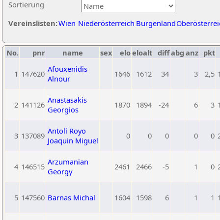
Sortierung
Vereinslisten:
Wien
Niederösterreich
Burgenland
Oberösterrei
No.
pnr
name
sex
elo
eloalt
diff
abg
anz
pkt
Afouxenidis
1
147620
1646
1612
34
3
2,5
Alnour
Anastasakis
2
141126
1870
1894
-24
6
3
Georgios
Antoli Royo
3
137089
0
0
0
0
0
Joaquin Miguel
Arzumanian
4
146515
2461
2466
-5
1
0
Georgy
5
147560
Barnas Michal
1604
1598
6
1
1