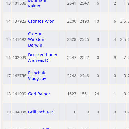
Buhmann
13
101508
2541
2547
-6
2
1
Rainer
14
137923
Csontos Aron
2200
2190
10
6
3,5
Cu Hor
15
141492
Winston
2328
2325
3
4
2,5
Darwin
Druckenthaner
16
102099
2247
2247
0
9
7
Andreas Dr.
Fishchuk
17
143756
2248
2248
0
0
0
Vladyslav
18
141989
Gerl Rainer
1527
1551
-24
1
0
19
104008
Grillitsch Karl
0
0
0
0
0