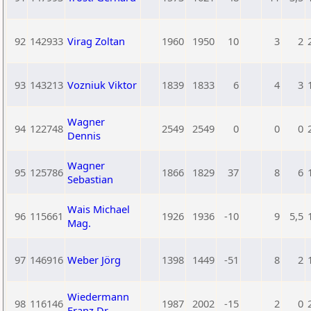
92
142933
Virag Zoltan
1960
1950
10
3
2
93
143213
Vozniuk Viktor
1839
1833
6
4
3
Wagner
94
122748
2549
2549
0
0
0
Dennis
Wagner
95
125786
1866
1829
37
8
6
Sebastian
Wais Michael
96
115661
1926
1936
-10
9
5,5
Mag.
97
146916
Weber Jörg
1398
1449
-51
8
2
Wiedermann
98
116146
1987
2002
-15
2
0
Franz Dr.