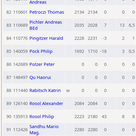
Andreas
82
110601
Petroczi Thomas
2134
2134
0
0
0
Pichler Andreas
83
110689
2035
2028
7
13
6,5
BEd
84
110776
Pingitzer Harald
2228
2231
-3
2
1
85
140059
Pock Philip
1692
1710
-18
3
0,5
86
142689
Polzer Peter
0
0
0
0
0
87
148497
Qu Haorui
0
0
0
0
0
88
111440
Rabitsch Katrin
w
0
0
0
0
0
89
126140
Rosol Alexander
2084
2084
0
0
0
90
135913
Rosol Philip
2223
2180
43
8
8
Sandhu Mario
91
112426
2280
2280
0
0
0
Mag.