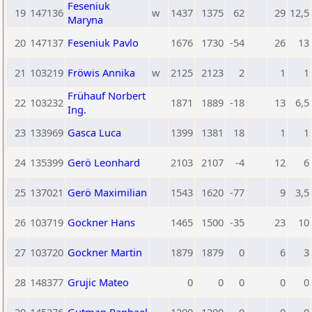
Feseniuk
19
147136
w
1437
1375
62
29
12,5
Maryna
20
147137
Feseniuk Pavlo
1676
1730
-54
26
13
21
103219
Fröwis Annika
w
2125
2123
2
1
1
Frühauf Norbert
22
103232
1871
1889
-18
13
6,5
Ing.
23
133969
Gasca Luca
1399
1381
18
1
1
24
135399
Gerö Leonhard
2103
2107
-4
12
6
25
137021
Gerö Maximilian
1543
1620
-77
9
3,5
26
103719
Gockner Hans
1465
1500
-35
23
10
27
103720
Gockner Martin
1879
1879
0
6
3
28
148377
Grujic Mateo
0
0
0
0
0