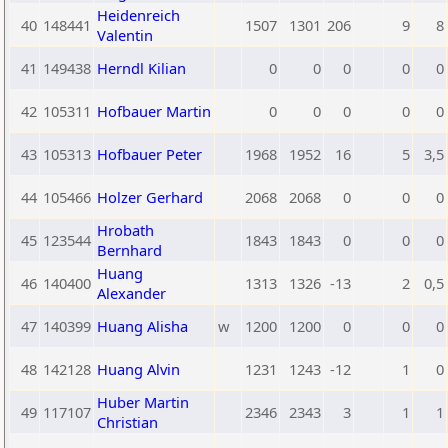
Heidenreich
40
148441
1507
1301
206
9
8
Valentin
41
149438
Herndl Kilian
0
0
0
0
0
42
105311
Hofbauer Martin
0
0
0
0
0
43
105313
Hofbauer Peter
1968
1952
16
5
3,5
44
105466
Holzer Gerhard
2068
2068
0
0
0
Hrobath
45
123544
1843
1843
0
0
0
Bernhard
Huang
46
140400
1313
1326
-13
2
0,5
Alexander
47
140399
Huang Alisha
w
1200
1200
0
0
0
48
142128
Huang Alvin
1231
1243
-12
1
0
Huber Martin
49
117107
2346
2343
3
1
1
Christian