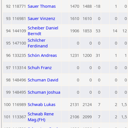
92
118771
Sauer Thomas
1470
1488
-18
1
0
93
116981
Sauer Vinzenz
1610
1610
0
0
0
Scheiber Daniel
94
144109
1906
1853
53
14
12
Berndt
Schilcher
95
147100
0
0
0
0
0
Ferdinand
96
133235
Schön Andreas
1231
1200
31
1
1
97
113314
Schuh Franz
0
0
0
0
0
98
148496
Schuman David
0
0
0
0
0
99
148495
Schuman Joshua
0
0
0
0
0
100
116989
Schwab Lukas
2131
2124
7
2
1,5
Schwab Rene
101
113367
2106
2099
7
2
1,5
Mag.(FH)