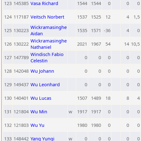
123
145385
Vasa Richard
1544
1544
0
0
0
124
117187
Veitsch Norbert
1537
1525
12
4
1,5
Wickramasinghe
125
130223
1535
1571
-36
4
0
Aidan
Wickramasinghe
126
130222
2021
1967
54
14
10,5
Nathaniel
Windisch Fabio
127
147789
0
0
0
0
0
Celestin
128
142048
Wu Johann
0
0
0
0
0
129
149437
Wu Leonhard
0
0
0
0
0
130
140401
Wu Lucas
1507
1489
18
8
4
131
121804
Wu Min
w
1917
1917
0
0
0
132
121803
Wu Yu
1980
1980
0
0
0
133
148442
Yang Yunqi
w
0
0
0
0
0