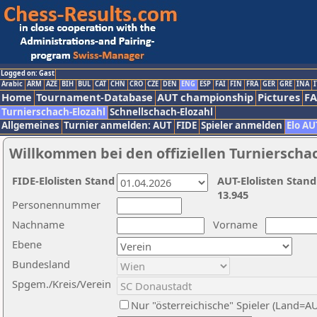
Logged on: Gast
Arabic
ARM
AZE
BIH
BUL
CAT
CHN
CRO
CZE
DEN
ENG
ESP
FAI
FIN
FRA
GER
GRE
INA
I
Home
Tournament-Database
AUT championship
Pictures
F
Turnierschach-Elozahl
Schnellschach-Elozahl
Allgemeines
Turnier anmelden: AUT
FIDE
Spieler anmelden
Elo AU
Willkommen bei den offiziellen Turnierscha
FIDE-Elolisten Stand
AUT-Elolisten Stand
13.945
Personennummer
Nachname
Vorname
Ebene
Bundesland
Spgem./Kreis/Verein
Nur "österreichische" Spieler (Land=A