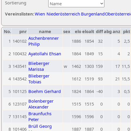
Sortierung
Vereinslisten:
Wien
Niederösterreich
Burgenland
Oberösterrei
No.
pnr
name
sex
elo
eloalt
diff
abg
anz
pkt
Aschenbrenner
1
140102
1886
1854
32
5
2,5
Philip
2
100432
Ayatollahi Ehsan
1864
1849
15
4
2
Blieberger
3
143541
w
1462
1303
159
17
11,5
Marissa
Blieberger
4
143542
1612
1519
93
21
15,5
Tobias
5
101125
Boehm Gerhard
1824
1864
-40
3
0,5
Bolenberger
6
123107
1515
1515
0
0
0
Alexander
Braunfuchs
7
131145
1596
1596
0
0
0
Peter
Brüll Georg
8
101406
1887
1887
0
0
0