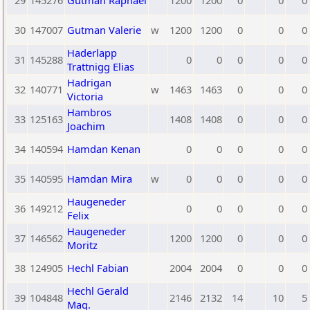
29
145276
Gutman Raphael
1200
1200
0
0
0
30
147007
Gutman Valerie
w
1200
1200
0
0
0
Haderlapp
31
145288
0
0
0
0
0
Trattnigg Elias
Hadrigan
32
140771
w
1463
1463
0
0
0
Victoria
Hambros
33
125163
1408
1408
0
0
0
Joachim
34
140594
Hamdan Kenan
0
0
0
0
0
35
140595
Hamdan Mira
w
0
0
0
0
0
Haugeneder
36
149212
0
0
0
0
0
Felix
Haugeneder
37
146562
1200
1200
0
0
0
Moritz
38
124905
Hechl Fabian
2004
2004
0
0
0
Hechl Gerald
39
104848
2146
2132
14
10
5
Mag.