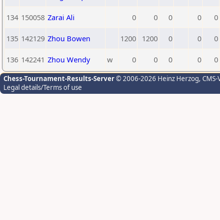
134
150058
Zarai Ali
0
0
0
0
0
135
142129
Zhou Bowen
1200
1200
0
0
0
136
142241
Zhou Wendy
w
0
0
0
0
0
Chess-Tournament-Results-Server
© 2006-2026 Heinz Herzog
, CMS-
Legal details/Terms of use