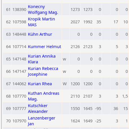
Konecny
61
138390
1273
1273
0
0
0
Wolfgang Mag.
Kropik Martin
62
107598
2027
1992
35
17
10
MAS
63
148448
Kühn Arthur
0
0
0
0
0
64
107714
Kummer Helmut
2126
2123
3
5
3
Kurian Annika
65
147148
w
0
0
0
0
0
Klara
Kurian Rebecca
66
147147
w
0
0
0
0
0
Josephine
67
144062
Kurian Rhea
W
1200
1200
0
0
0
Kuthan Andreas
68
107770
2110
2107
3
3
1,5
Mag.
Kutschker
69
107777
1550
1645
-95
36
15
Alexander
Lanzenberger
70
107970
1624
1649
-25
3
1
Jan