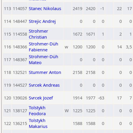
113
114057
Stanec Nikolaus
2419
2420
-1
22
17
114
148447
Strejic Andrej
0
0
0
0
0
Strohmer
115
114558
1672
1671
1
2
1
Christian
Strohmer-Düh
116
148366
w
1200
1200
0
14
3,5
Fabienne
Strohmer-Düh
117
148367
0
0
0
0
0
Mateo
118
132521
Stummer Anton
2158
2158
0
0
0
119
144527
Svrcek Andreas
0
0
0
0
0
120
139026
Svrcek Jozef
1914
1977
-63
17
7
Tolstykh
121
138127
W
1225
1225
0
0
0
Feodora
Tolstykh
122
136215
1588
1588
0
0
0
Makarius