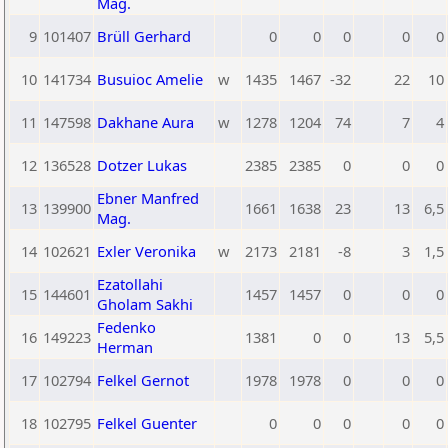
Mag.
9
101407
Brüll Gerhard
0
0
0
0
0
10
141734
Busuioc Amelie
w
1435
1467
-32
22
10
11
147598
Dakhane Aura
w
1278
1204
74
7
4
12
136528
Dotzer Lukas
2385
2385
0
0
0
Ebner Manfred
13
139900
1661
1638
23
13
6,5
Mag.
14
102621
Exler Veronika
w
2173
2181
-8
3
1,5
Ezatollahi
15
144601
1457
1457
0
0
0
Gholam Sakhi
Fedenko
16
149223
1381
0
0
13
5,5
Herman
17
102794
Felkel Gernot
1978
1978
0
0
0
18
102795
Felkel Guenter
0
0
0
0
0