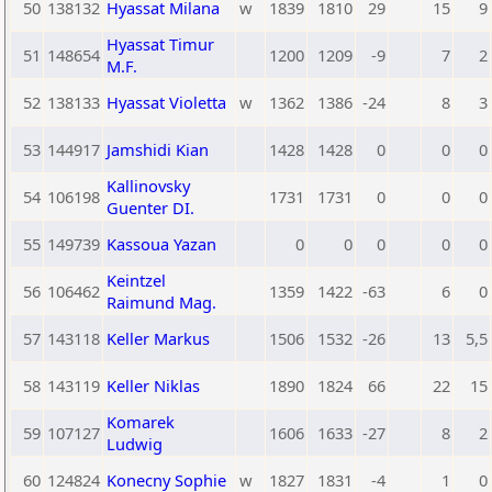
50
138132
Hyassat Milana
w
1839
1810
29
15
9
Hyassat Timur
51
148654
1200
1209
-9
7
2
M.F.
52
138133
Hyassat Violetta
w
1362
1386
-24
8
3
53
144917
Jamshidi Kian
1428
1428
0
0
0
Kallinovsky
54
106198
1731
1731
0
0
0
Guenter DI.
55
149739
Kassoua Yazan
0
0
0
0
0
Keintzel
56
106462
1359
1422
-63
6
0
Raimund Mag.
57
143118
Keller Markus
1506
1532
-26
13
5,5
58
143119
Keller Niklas
1890
1824
66
22
15
Komarek
59
107127
1606
1633
-27
8
2
Ludwig
60
124824
Konecny Sophie
w
1827
1831
-4
1
0