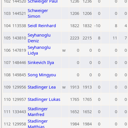
102
144520
Schweiger Paul
1236
1236
0
0
0
Schweiger
103
144521
1206
1206
0
0
0
Simon
104
113538
Seidl Reinhard
1822
1832
-10
8
4
Seyhanoglu
105
143810
2223
2215
8
11
7
Deniz
Seyhanoglu
106
147819
w
0
0
0
0
0
Lidya
107
148446
Sinkevich Ilya
0
0
0
0
0
108
149845
Song Mingyou
0
0
0
0
0
109
129956
Stadlinger Lea
w
1913
1913
0
0
0
110
129957
Stadlinger Lukas
1765
1765
0
0
0
Stadlinger
111
133443
1652
1652
0
0
0
Manfred
Stadlinger
112
129958
1984
1984
0
0
0
Matthias