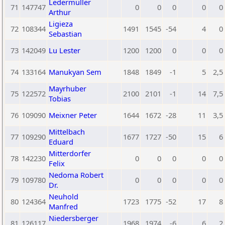
Ledermüller
71
147747
0
0
0
0
0
Arthur
Ligieza
72
108344
1491
1545
-54
4
0
Sebastian
73
142049
Lu Lester
1200
1200
0
0
0
74
133164
Manukyan Sem
1848
1849
-1
5
2,5
Mayrhuber
75
122572
2100
2101
-1
14
7,5
Tobias
76
109090
Meixner Peter
1644
1672
-28
11
3,5
Mittelbach
77
109290
1677
1727
-50
15
6
Eduard
Mitterdorfer
78
142230
0
0
0
0
0
Felix
Nedoma Robert
79
109780
0
0
0
0
0
Dr.
Neuhold
80
124364
1723
1775
-52
17
8
Manfred
Niedersberger
81
126117
1968
1974
-6
6
2