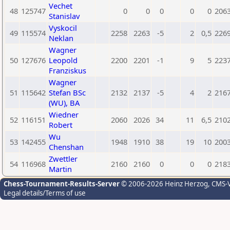
Vechet
48
125747
0
0
0
0
0
206
Stanislav
Vyskocil
49
115574
2258
2263
-5
2
0,5
226
Neklan
Wagner
50
127676
Leopold
2200
2201
-1
9
5
223
Franziskus
Wagner
51
115642
Stefan BSc
2132
2137
-5
4
2
216
(WU), BA
Wiedner
52
116151
2060
2026
34
11
6,5
210
Robert
Wu
53
142455
1948
1910
38
19
10
200
Chenshan
Zwettler
54
116968
2160
2160
0
0
0
218
Martin
Chess-Tournament-Results-Server
© 2006-2026 Heinz Herzog
, CMS-
Legal details/Terms of use