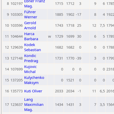
Ebner Franz
8
102197
1715
1712
3
9
6
178
Mag.
Führer
9
103305
1885
1902
-17
8
4
192
Werner
Gerold
10
103596
1743
1718
25
12
7,5
179
Arnold
Harca
11
104644
w
1729
1699
30
6
5
178
Barbara
Kodek
12
129639
1682
1682
0
0
0
178
Sebastian
Kondic
13
127148
1731
1770
-39
3
0
179
Predrag
Kujovic
14
107699
0
0
0
0
0
231
Michal
Kulychenko
15
137205
0
1521
0
0
0
Maksym
16
135773
Kuti Oliver
2033
2034
-1
11
6,5
201
Lang
17
123637
Maximilian
1434
1431
3
7
3,5
156
Mag.