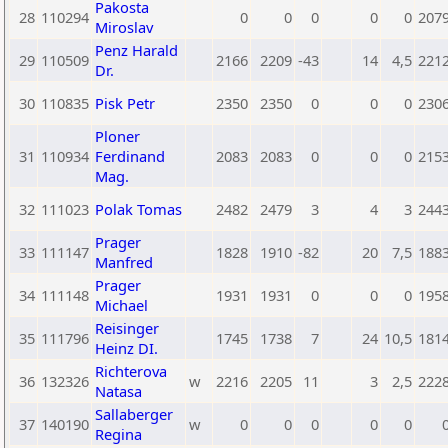
Pakosta
28
110294
0
0
0
0
0
207
Miroslav
Penz Harald
29
110509
2166
2209
-43
14
4,5
221
Dr.
30
110835
Pisk Petr
2350
2350
0
0
0
230
Ploner
31
110934
Ferdinand
2083
2083
0
0
0
215
Mag.
32
111023
Polak Tomas
2482
2479
3
4
3
244
Prager
33
111147
1828
1910
-82
20
7,5
188
Manfred
Prager
34
111148
1931
1931
0
0
0
195
Michael
Reisinger
35
111796
1745
1738
7
24
10,5
181
Heinz DI.
Richterova
36
132326
w
2216
2205
11
3
2,5
222
Natasa
Sallaberger
37
140190
w
0
0
0
0
0
Regina