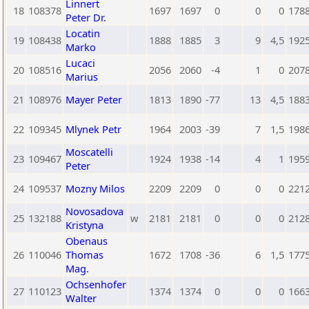
Linnert
18
108378
1697
1697
0
0
0
178
Peter Dr.
Locatin
19
108438
1888
1885
3
9
4,5
192
Marko
Lucaci
20
108516
2056
2060
-4
1
0
207
Marius
21
108976
Mayer Peter
1813
1890
-77
13
4,5
188
22
109345
Mlynek Petr
1964
2003
-39
7
1,5
198
Moscatelli
23
109467
1924
1938
-14
4
1
195
Peter
24
109537
Mozny Milos
2209
2209
0
0
0
221
Novosadova
25
132188
w
2181
2181
0
0
0
212
Kristyna
Obenaus
26
110046
Thomas
1672
1708
-36
6
1,5
177
Mag.
Ochsenhofer
27
110123
1374
1374
0
0
0
166
Walter