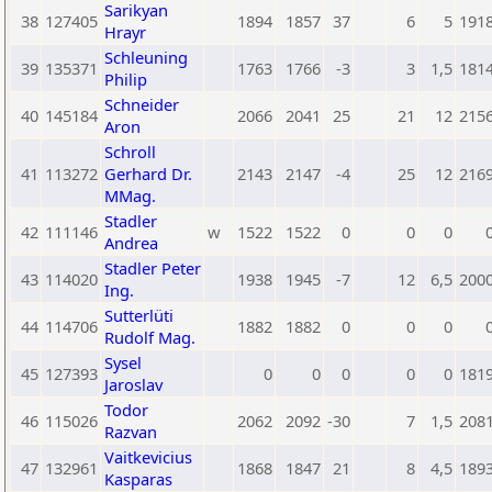
Sarikyan
38
127405
1894
1857
37
6
5
191
Hrayr
Schleuning
39
135371
1763
1766
-3
3
1,5
181
Philip
Schneider
40
145184
2066
2041
25
21
12
215
Aron
Schroll
41
113272
Gerhard Dr.
2143
2147
-4
25
12
216
MMag.
Stadler
42
111146
w
1522
1522
0
0
0
Andrea
Stadler Peter
43
114020
1938
1945
-7
12
6,5
200
Ing.
Sutterlüti
44
114706
1882
1882
0
0
0
Rudolf Mag.
Sysel
45
127393
0
0
0
0
0
181
Jaroslav
Todor
46
115026
2062
2092
-30
7
1,5
208
Razvan
Vaitkevicius
47
132961
1868
1847
21
8
4,5
189
Kasparas