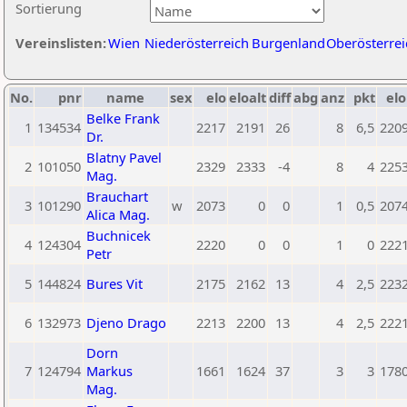
Sortierung
Vereinslisten:
Wien
Niederösterreich
Burgenland
Oberösterrei
No.
pnr
name
sex
elo
eloalt
diff
abg
anz
pkt
elo
Belke Frank
1
134534
2217
2191
26
8
6,5
220
Dr.
Blatny Pavel
2
101050
2329
2333
-4
8
4
225
Mag.
Brauchart
3
101290
w
2073
0
0
1
0,5
207
Alica Mag.
Buchnicek
4
124304
2220
0
0
1
0
222
Petr
5
144824
Bures Vit
2175
2162
13
4
2,5
223
6
132973
Djeno Drago
2213
2200
13
4
2,5
222
Dorn
7
124794
Markus
1661
1624
37
3
3
178
Mag.