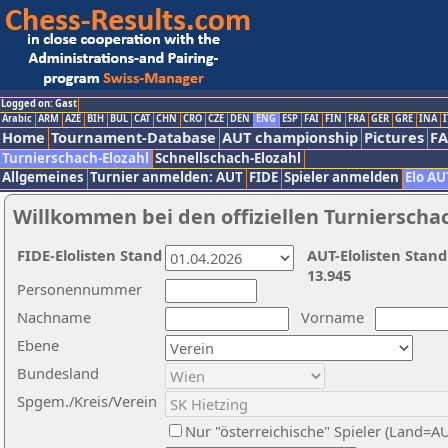
Logged on: Gast
Arabic
ARM
AZE
BIH
BUL
CAT
CHN
CRO
CZE
DEN
ENG
ESP
FAI
FIN
FRA
GER
GRE
INA
I
Home
Tournament-Database
AUT championship
Pictures
F
Turnierschach-Elozahl
Schnellschach-Elozahl
Allgemeines
Turnier anmelden: AUT
FIDE
Spieler anmelden
Elo AU
Willkommen bei den offiziellen Turnierscha
FIDE-Elolisten Stand
AUT-Elolisten Stand
13.945
Personennummer
Nachname
Vorname
Ebene
Bundesland
Spgem./Kreis/Verein
Nur "österreichische" Spieler (Land=A