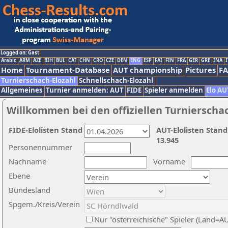
Logged on: Gast
Arabic
ARM
AZE
BIH
BUL
CAT
CHN
CRO
CZE
DEN
ENG
ESP
FAI
FIN
FRA
GER
GRE
INA
I
Home
Tournament-Database
AUT championship
Pictures
F
Turnierschach-Elozahl
Schnellschach-Elozahl
Allgemeines
Turnier anmelden: AUT
FIDE
Spieler anmelden
Elo AU
Willkommen bei den offiziellen Turnierscha
FIDE-Elolisten Stand
AUT-Elolisten Stand
13.945
Personennummer
Nachname
Vorname
Ebene
Bundesland
Spgem./Kreis/Verein
Nur "österreichische" Spieler (Land=A