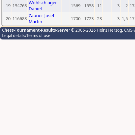
Wohlschlager
19
134763
1569
1558
11
3
2
17
Daniel
Zauner Josef
20
116683
1700
1723
-23
3
1,5
17
Martin
Chess-Tournament-Results-Server
© 2006-2026 Heinz Herzog
, CMS-
Legal details/Terms of use