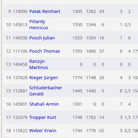
9
118090
Patak Reinhart
1305
1262
43
3
2
Pillardy
10
145613
1550
1544
6
1
0,5
Henricus
11
146938
Posch Julian
1553
1569
-16
1
0
12
111106
Posch Thomas
1703
1666
37
6
4
17
Ranzijn
13
149458
0
0
0
0
0
Martinus
14
137828
Rieger Jürgen
1774
1748
26
4
3
18
Schluderbacher
15
112881
1445
1440
5
8
2,5
15
Gerald
16
145801
Shahali Armin
1301
0
0
7
4
17
132079
Tropper Kurt
1748
1762
-14
3
1,5
17
18
115822
Weber Erwin
1744
1776
-32
3
0,5
18