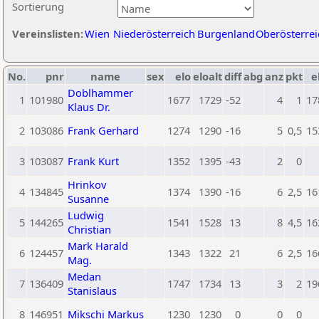
Sortierung
Vereinslisten:
Wien
Niederösterreich
Burgenland
Oberösterrei
No.
pnr
name
sex
elo
eloalt
diff
abg
anz
pkt
e
Doblhammer
1
101980
1677
1729
-52
4
1
17
Klaus Dr.
2
103086
Frank Gerhard
1274
1290
-16
5
0,5
15
3
103087
Frank Kurt
1352
1395
-43
2
0
Hrinkov
4
134845
1374
1390
-16
6
2,5
16
Susanne
Ludwig
5
144265
1541
1528
13
8
4,5
16
Christian
Mark Harald
6
124457
1343
1322
21
6
2,5
16
Mag.
Medan
7
136409
1747
1734
13
3
2
19
Stanislaus
8
146951
Mikschi Markus
1230
1230
0
0
0