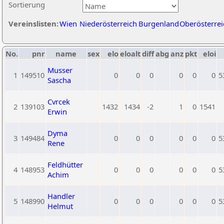
Sortierung
Vereinslisten:
Wien
Niederösterreich
Burgenland
Oberösterrei
No.
pnr
name
sex
elo
eloalt
diff
abg
anz
pkt
eloi
Musser
1
149510
0
0
0
0
0
0
5
Sascha
Cvrcek
2
139103
1432
1434
-2
1
0
1541
Erwin
Dyma
3
149484
0
0
0
0
0
0
5
Rene
Feldhütter
4
148953
0
0
0
0
0
0
5
Achim
Handler
5
148990
0
0
0
0
0
0
5
Helmut