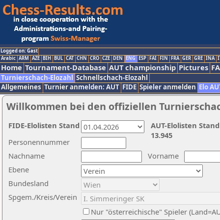
Logged on: Gast
Arabic
ARM
AZE
BIH
BUL
CAT
CHN
CRO
CZE
DEN
ENG
ESP
FAI
FIN
FRA
GER
GRE
INA
I
Home
Tournament-Database
AUT championship
Pictures
F
Turnierschach-Elozahl
Schnellschach-Elozahl
Allgemeines
Turnier anmelden: AUT
FIDE
Spieler anmelden
Elo AU
Willkommen bei den offiziellen Turnierscha
FIDE-Elolisten Stand
AUT-Elolisten Stand
13.945
Personennummer
Nachname
Vorname
Ebene
Bundesland
Spgem./Kreis/Verein
Nur "österreichische" Spieler (Land=A