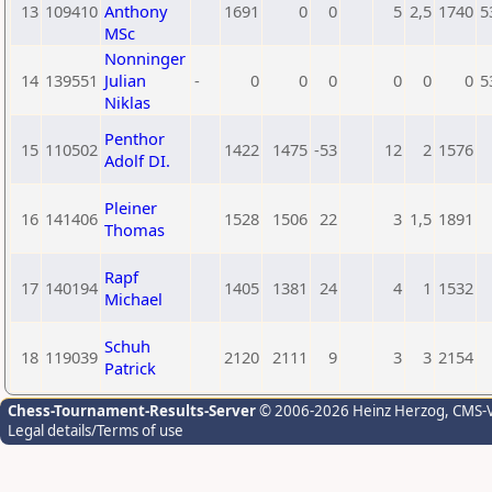
13
109410
Anthony
1691
0
0
5
2,5
1740
5
MSc
Nonninger
14
139551
Julian
-
0
0
0
0
0
0
5
Niklas
Penthor
15
110502
1422
1475
-53
12
2
1576
Adolf DI.
Pleiner
16
141406
1528
1506
22
3
1,5
1891
Thomas
Rapf
17
140194
1405
1381
24
4
1
1532
Michael
Schuh
18
119039
2120
2111
9
3
3
2154
Patrick
Chess-Tournament-Results-Server
© 2006-2026 Heinz Herzog
, CMS-
Legal details/Terms of use