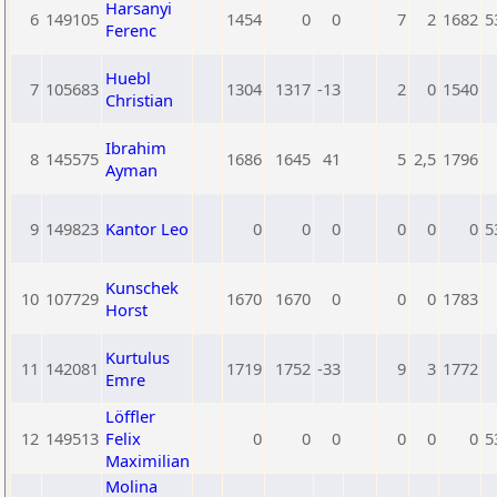
Harsanyi
6
149105
1454
0
0
7
2
1682
5
Ferenc
Huebl
7
105683
1304
1317
-13
2
0
1540
Christian
Ibrahim
8
145575
1686
1645
41
5
2,5
1796
Ayman
9
149823
Kantor Leo
0
0
0
0
0
0
5
Kunschek
10
107729
1670
1670
0
0
0
1783
Horst
Kurtulus
11
142081
1719
1752
-33
9
3
1772
Emre
Löffler
12
149513
Felix
0
0
0
0
0
0
5
Maximilian
Molina