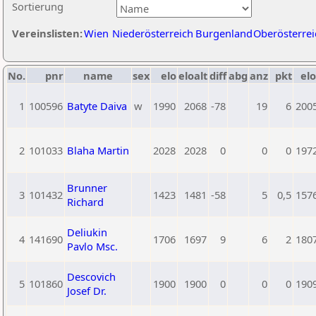
Sortierung
Vereinslisten:
Wien
Niederösterreich
Burgenland
Oberösterrei
No.
pnr
name
sex
elo
eloalt
diff
abg
anz
pkt
elo
1
100596
Batyte Daiva
w
1990
2068
-78
19
6
200
2
101033
Blaha Martin
2028
2028
0
0
0
197
Brunner
3
101432
1423
1481
-58
5
0,5
157
Richard
Deliukin
4
141690
1706
1697
9
6
2
180
Pavlo Msc.
Descovich
5
101860
1900
1900
0
0
0
190
Josef Dr.