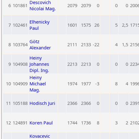
Descovich
6
101861
2079
2079
0
0
0
200
Nicolai Mag.
Elhenicky
7
102461
1601
1575
26
5
2,5
171
Paul
Götz
8
103764
2111
2133
-22
4
1,5
215
Alexander
Heiny
9
104908
Johannes
2213
2213
0
0
0
223
Dipl. Ing.
Heiny
10
104909
Michael
1974
1977
-3
8
4
199
Mag.
11
105188
Hodisch Juri
2366
2366
0
0
0
239
12
124891
Koren Paul
1744
1736
8
3
2
210
Kovacevic