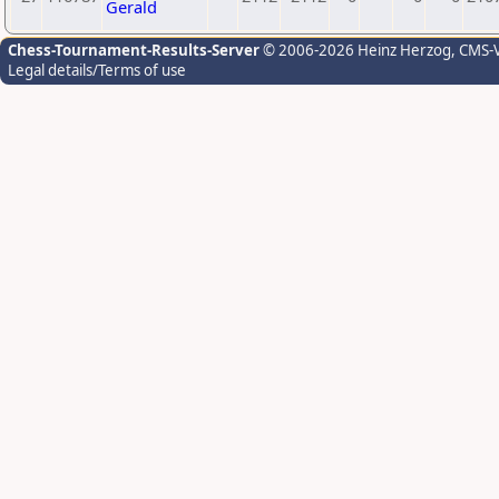
Gerald
Chess-Tournament-Results-Server
© 2006-2026 Heinz Herzog
, CMS-
Legal details/Terms of use