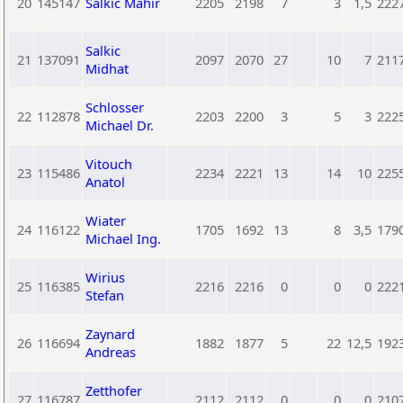
20
145147
Salkic Mahir
2205
2198
7
3
1,5
222
Salkic
21
137091
2097
2070
27
10
7
211
Midhat
Schlosser
22
112878
2203
2200
3
5
3
222
Michael Dr.
Vitouch
23
115486
2234
2221
13
14
10
225
Anatol
Wiater
24
116122
1705
1692
13
8
3,5
179
Michael Ing.
Wirius
25
116385
2216
2216
0
0
0
222
Stefan
Zaynard
26
116694
1882
1877
5
22
12,5
192
Andreas
Zetthofer
27
116787
2112
2112
0
0
0
210