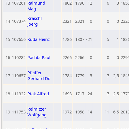
13
107261
Raimund
1802
1790
12
6
3
185
Mag.
Kraschl
14
107374
2321
2321
0
0
0
232
Joerg
15
107656
Kuda Heinz
1786
1807
-21
5
1
183
16
110282
Pachta Paul
2266
2266
0
0
0
229
Pfeiffer
17
110657
1784
1779
5
7
2,5
184
Gerhard Dr.
18
111322
Ptak Alfred
1693
1717
-24
7
2,5
177
Reimitzer
19
111753
1972
1958
14
11
6,5
201
Wolfgang