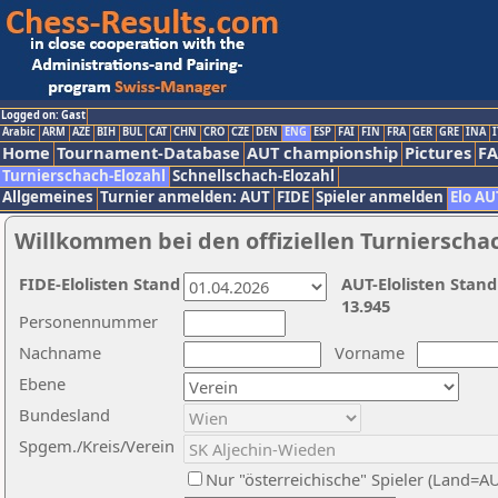
Logged on: Gast
Arabic
ARM
AZE
BIH
BUL
CAT
CHN
CRO
CZE
DEN
ENG
ESP
FAI
FIN
FRA
GER
GRE
INA
I
Home
Tournament-Database
AUT championship
Pictures
F
Turnierschach-Elozahl
Schnellschach-Elozahl
Allgemeines
Turnier anmelden: AUT
FIDE
Spieler anmelden
Elo AU
Willkommen bei den offiziellen Turnierscha
FIDE-Elolisten Stand
AUT-Elolisten Stand
13.945
Personennummer
Nachname
Vorname
Ebene
Bundesland
Spgem./Kreis/Verein
Nur "österreichische" Spieler (Land=A