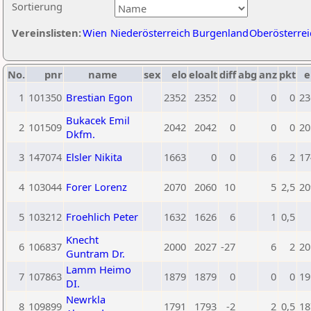
Sortierung
Vereinslisten:
Wien
Niederösterreich
Burgenland
Oberösterrei
No.
pnr
name
sex
elo
eloalt
diff
abg
anz
pkt
e
1
101350
Brestian Egon
2352
2352
0
0
0
23
Bukacek Emil
2
101509
2042
2042
0
0
0
20
Dkfm.
3
147074
Elsler Nikita
1663
0
0
6
2
17
4
103044
Forer Lorenz
2070
2060
10
5
2,5
20
5
103212
Froehlich Peter
1632
1626
6
1
0,5
Knecht
6
106837
2000
2027
-27
6
2
20
Guntram Dr.
Lamm Heimo
7
107863
1879
1879
0
0
0
19
DI.
Newrkla
8
109899
1791
1793
-2
2
0,5
18