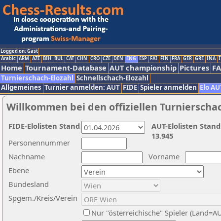
Logged on: Gast
Arabic
ARM
AZE
BIH
BUL
CAT
CHN
CRO
CZE
DEN
ENG
ESP
FAI
FIN
FRA
GER
GRE
INA
I
Home
Tournament-Database
AUT championship
Pictures
F
Turnierschach-Elozahl
Schnellschach-Elozahl
Allgemeines
Turnier anmelden: AUT
FIDE
Spieler anmelden
Elo AU
Willkommen bei den offiziellen Turnierscha
FIDE-Elolisten Stand
AUT-Elolisten Stand
13.945
Personennummer
Nachname
Vorname
Ebene
Bundesland
Spgem./Kreis/Verein
Nur "österreichische" Spieler (Land=A