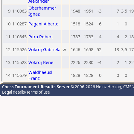
Alexander
Oberhammer
9
110063
1948
1951
-3
7
3,5
19
Ignaz
10
110287
Pagani Alberto
1518
1524
-6
1
0
11
110845
Pitra Robert
1787
1783
4
4
2
18
12
115526
Vokroj Gabriela
w
1646
1698
-52
13
3,5
17
13
115528
Vokroj Rene
2226
2230
-4
2
1
22
Waldhaeusl
14
115679
1828
1828
0
0
0
Franz
Chess-Tournament-Results-Server
© 2006-2026 Heinz Herzog
, CMS-
Legal details/Terms of use