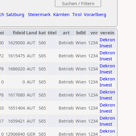
ch
Salzburg
Steiermark
Kärnten
Tirol
Vorarlberg
oi
fideid
Land
kat
titel
art
bdld
vnr
verein
Dekron
00
1629000
AUT
S60
Betrieb
Wien
1234
Invest
Dekron
72
1615475
AUT
S65
Betrieb
Wien
1234
Invest
Dekron
78
1686020
AUT
S65
Betrieb
Wien
1234
Invest
Dekron
0
0
AUT
S65
Betrieb
Wien
1234
Invest
Dekron
78
1617680
AUT
S65
Betrieb
Wien
1234
Invest
Dekron
03
1651404
AUT
S65
Betrieb
Wien
1234
Invest
Dekron
17
1659421
AUT
S65
Betrieb
Wien
1234
Invest
Dekron
0
12906840
GER
S65
Betrieb
Wien
1234