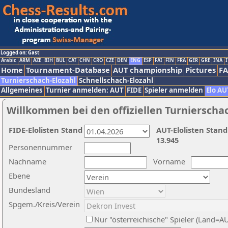
Logged on: Gast
Arabic
ARM
AZE
BIH
BUL
CAT
CHN
CRO
CZE
DEN
ENG
ESP
FAI
FIN
FRA
GER
GRE
INA
I
Home
Tournament-Database
AUT championship
Pictures
F
Turnierschach-Elozahl
Schnellschach-Elozahl
Allgemeines
Turnier anmelden: AUT
FIDE
Spieler anmelden
Elo AU
Willkommen bei den offiziellen Turnierscha
FIDE-Elolisten Stand
AUT-Elolisten Stand
13.945
Personennummer
Nachname
Vorname
Ebene
Bundesland
Spgem./Kreis/Verein
Nur "österreichische" Spieler (Land=A