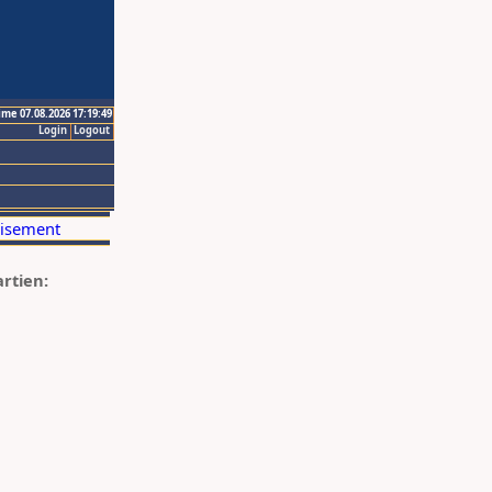
ime 07.08.2026 17:19:49
Login
Logout
artien: