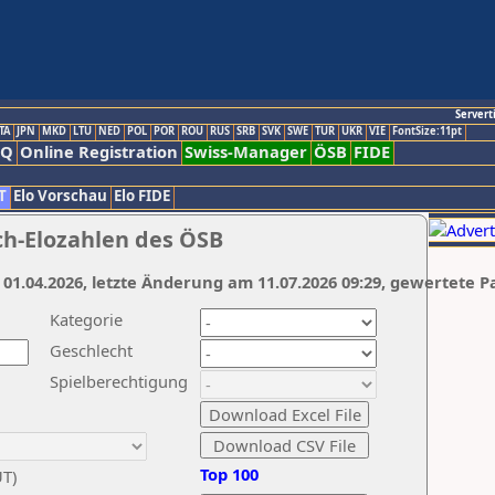
Servert
TA
JPN
MKD
LTU
NED
POL
POR
ROU
RUS
SRB
SVK
SWE
TUR
UKR
VIE
FontSize:11pt
AQ
Online Registration
Swiss-Manager
ÖSB
FIDE
T
Elo Vorschau
Elo FIDE
ch-Elozahlen des ÖSB
 01.04.2026, letzte Änderung am 11.07.2026 09:29, gewertete P
Kategorie
Geschlecht
Spielberechtigung
Top 100
UT)