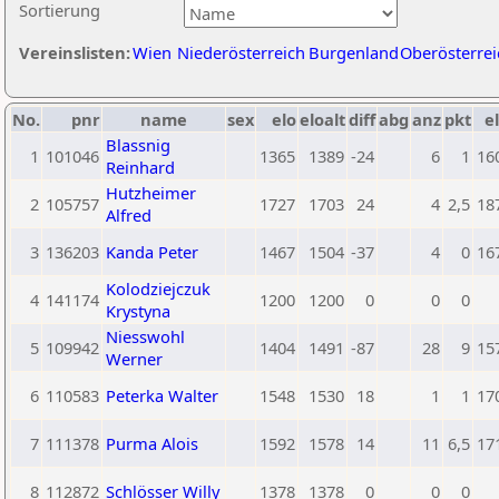
Sortierung
Vereinslisten:
Wien
Niederösterreich
Burgenland
Oberösterrei
No.
pnr
name
sex
elo
eloalt
diff
abg
anz
pkt
el
Blassnig
1
101046
1365
1389
-24
6
1
16
Reinhard
Hutzheimer
2
105757
1727
1703
24
4
2,5
18
Alfred
3
136203
Kanda Peter
1467
1504
-37
4
0
16
Kolodziejczuk
4
141174
1200
1200
0
0
0
Krystyna
Niesswohl
5
109942
1404
1491
-87
28
9
15
Werner
6
110583
Peterka Walter
1548
1530
18
1
1
17
7
111378
Purma Alois
1592
1578
14
11
6,5
17
8
112872
Schlösser Willy
1378
1378
0
0
0