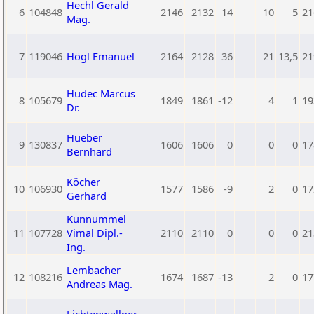
Hechl Gerald
6
104848
2146
2132
14
10
5
21
Mag.
7
119046
Högl Emanuel
2164
2128
36
21
13,5
21
Hudec Marcus
8
105679
1849
1861
-12
4
1
19
Dr.
Hueber
9
130837
1606
1606
0
0
0
17
Bernhard
Köcher
10
106930
1577
1586
-9
2
0
17
Gerhard
Kunnummel
11
107728
Vimal Dipl.-
2110
2110
0
0
0
21
Ing.
Lembacher
12
108216
1674
1687
-13
2
0
17
Andreas Mag.