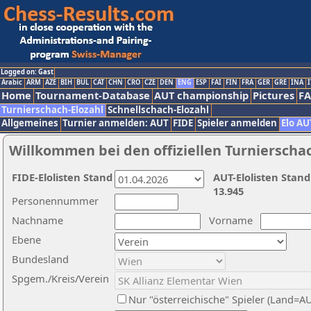
Logged on: Gast
Arabic
ARM
AZE
BIH
BUL
CAT
CHN
CRO
CZE
DEN
ENG
ESP
FAI
FIN
FRA
GER
GRE
INA
I
Home
Tournament-Database
AUT championship
Pictures
F
Turnierschach-Elozahl
Schnellschach-Elozahl
Allgemeines
Turnier anmelden: AUT
FIDE
Spieler anmelden
Elo AU
Willkommen bei den offiziellen Turnierscha
FIDE-Elolisten Stand
AUT-Elolisten Stand
13.945
Personennummer
Nachname
Vorname
Ebene
Bundesland
Spgem./Kreis/Verein
Nur "österreichische" Spieler (Land=A