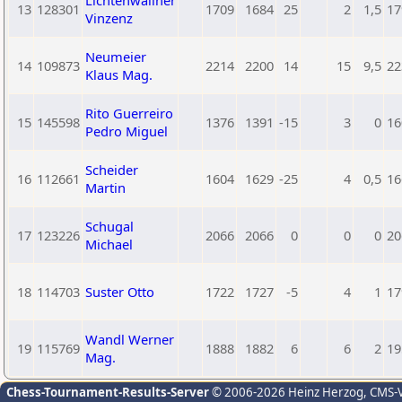
Lichtenwallner
13
128301
1709
1684
25
2
1,5
17
Vinzenz
Neumeier
14
109873
2214
2200
14
15
9,5
22
Klaus Mag.
Rito Guerreiro
15
145598
1376
1391
-15
3
0
16
Pedro Miguel
Scheider
16
112661
1604
1629
-25
4
0,5
16
Martin
Schugal
17
123226
2066
2066
0
0
0
20
Michael
18
114703
Suster Otto
1722
1727
-5
4
1
17
Wandl Werner
19
115769
1888
1882
6
6
2
19
Mag.
Chess-Tournament-Results-Server
© 2006-2026 Heinz Herzog
, CMS-