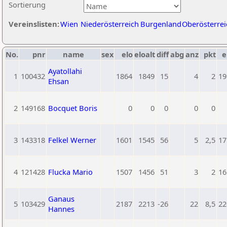
Sortierung
Vereinslisten:
Wien
Niederösterreich
Burgenland
Oberösterrei
No.
pnr
name
sex
elo
eloalt
diff
abg
anz
pkt
e
Ayatollahi
1
100432
1864
1849
15
4
2
19
Ehsan
2
149168
Bocquet Boris
0
0
0
0
0
3
143318
Felkel Werner
1601
1545
56
5
2,5
17
4
121428
Flucka Mario
1507
1456
51
3
2
16
Ganaus
5
103429
2187
2213
-26
22
8,5
22
Hannes