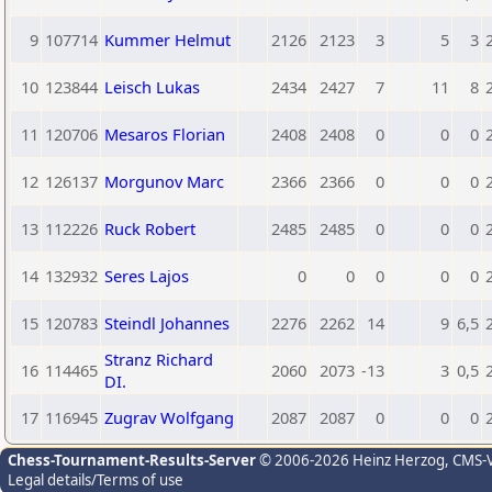
9
107714
Kummer Helmut
2126
2123
3
5
3
10
123844
Leisch Lukas
2434
2427
7
11
8
11
120706
Mesaros Florian
2408
2408
0
0
0
12
126137
Morgunov Marc
2366
2366
0
0
0
13
112226
Ruck Robert
2485
2485
0
0
0
14
132932
Seres Lajos
0
0
0
0
0
15
120783
Steindl Johannes
2276
2262
14
9
6,5
Stranz Richard
16
114465
2060
2073
-13
3
0,5
DI.
17
116945
Zugrav Wolfgang
2087
2087
0
0
0
Chess-Tournament-Results-Server
© 2006-2026 Heinz Herzog
, CMS-
Legal details/Terms of use