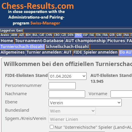
Logged on: Gast
Arabic
ARM
AZE
BIH
BUL
CAT
CHN
CRO
CZE
DEN
ENG
ESP
FAI
FIN
FRA
GER
GRE
INA
I
Home
Tournament-Database
AUT championship
Pictures
F
Turnierschach-Elozahl
Schnellschach-Elozahl
Allgemeines
Turnier anmelden: AUT
FIDE
Spieler anmelden
Elo AU
Willkommen bei den offiziellen Turnierscha
FIDE-Elolisten Stand
AUT-Elolisten Stand
13.945
Personennummer
Nachname
Vorname
Ebene
Bundesland
Spgem./Kreis/Verein
Nur "österreichische" Spieler (Land=A