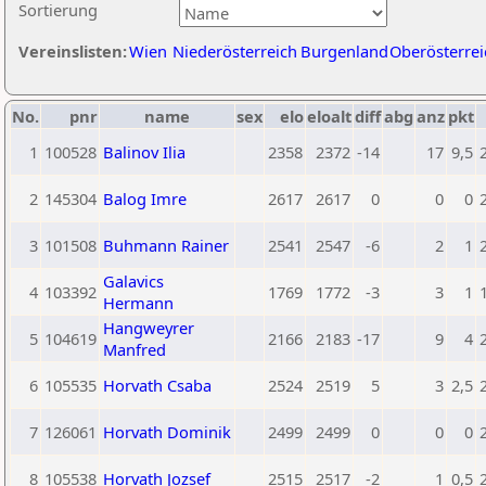
Sortierung
Vereinslisten:
Wien
Niederösterreich
Burgenland
Oberösterrei
No.
pnr
name
sex
elo
eloalt
diff
abg
anz
pkt
1
100528
Balinov Ilia
2358
2372
-14
17
9,5
2
145304
Balog Imre
2617
2617
0
0
0
3
101508
Buhmann Rainer
2541
2547
-6
2
1
Galavics
4
103392
1769
1772
-3
3
1
Hermann
Hangweyrer
5
104619
2166
2183
-17
9
4
Manfred
6
105535
Horvath Csaba
2524
2519
5
3
2,5
7
126061
Horvath Dominik
2499
2499
0
0
0
8
105538
Horvath Jozsef
2515
2517
-2
1
0,5