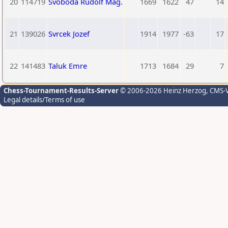
20
114719
Svoboda Rudolf Mag.
1669
1622
47
14
21
139026
Svrcek Jozef
1914
1977
-63
17
22
141483
Taluk Emre
1713
1684
29
7
Chess-Tournament-Results-Server
© 2006-2026 Heinz Herzog
, CMS-
Legal details/Terms of use