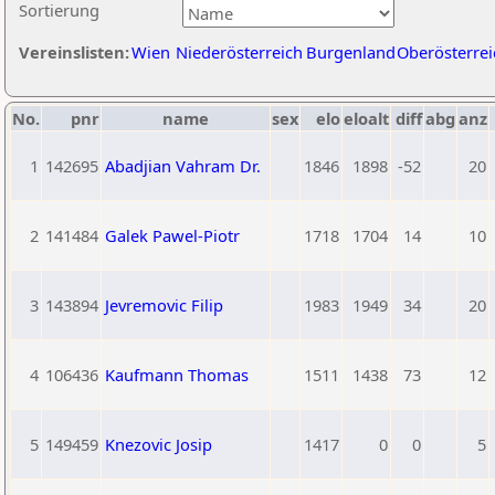
Sortierung
Vereinslisten:
Wien
Niederösterreich
Burgenland
Oberösterrei
No.
pnr
name
sex
elo
eloalt
diff
abg
anz
1
142695
Abadjian Vahram Dr.
1846
1898
-52
20
2
141484
Galek Pawel-Piotr
1718
1704
14
10
3
143894
Jevremovic Filip
1983
1949
34
20
4
106436
Kaufmann Thomas
1511
1438
73
12
5
149459
Knezovic Josip
1417
0
0
5