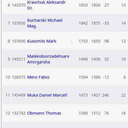
Kravchuk Aleksandr
6
143370
1853
1826
27
13
Dr.
Kucharski Michael
7
107650
1842
1875
-33
14
Mag.
8
107690
Kuezmits Mark
-
1753
1655
98
12
Malekidoorzadehsarv
9
145211
1468
1436
32
10
Amirgarsha
10
126375
Mero Fabio
1554
1566
-12
6
11
145409
Muka Daniel Marcell
1673
1427
246
22
12
132742
Obmann Thomas
1588
1512
76
16