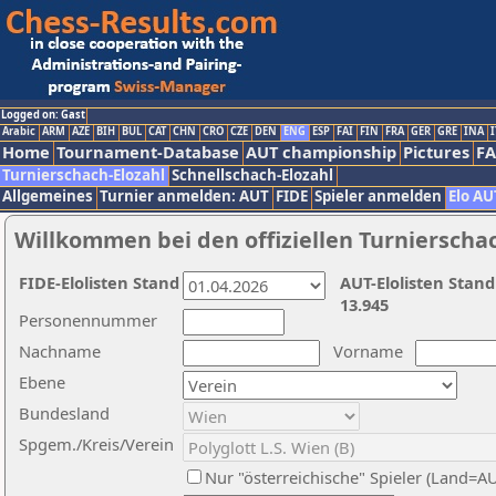
Logged on: Gast
Arabic
ARM
AZE
BIH
BUL
CAT
CHN
CRO
CZE
DEN
ENG
ESP
FAI
FIN
FRA
GER
GRE
INA
I
Home
Tournament-Database
AUT championship
Pictures
F
Turnierschach-Elozahl
Schnellschach-Elozahl
Allgemeines
Turnier anmelden: AUT
FIDE
Spieler anmelden
Elo AU
Willkommen bei den offiziellen Turnierscha
FIDE-Elolisten Stand
AUT-Elolisten Stand
13.945
Personennummer
Nachname
Vorname
Ebene
Bundesland
Spgem./Kreis/Verein
Nur "österreichische" Spieler (Land=A