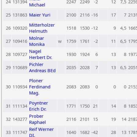
24
131394
2247
2249
-2
12
7,5
225
Michael
25
131863
Maier Yuri
2100
2116
-16
17
7
213
Mitterholzer
26
109320
1518
1530
-12
9
4,5
166
Helmuth
Molnar
27
109416
w
1759
1761
-2
11
6,5
179
Monika
Nagel
28
109727
1930
1924
6
13
8
197
Herbert Dr.
Pichler
29
110689
2035
2028
7
13
6,5
205
Andreas BEd
Ploner
30
110934
Ferdinand
2083
2083
0
0
0
215
Mag.
Poyntner
31
111134
1771
1750
21
14
8
185
Erich Dr.
Prober
32
143277
2116
2101
15
19
14
218
Raphael
Reif Werner
33
111747
1640
1682
-42
28
13
178
DI.