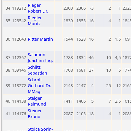
Rieger
34
119212
2303
2306
-3
2
1
232
Robert Dr.
Riegler
35
123542
1839
1855
-16
4
1
184
Moritz
36
112043
Ritter Martin
1544
1528
16
2
1,5
169
Salamon
37
112367
1788
1834
-46
10
4,5
187
Joachim Ing.
Schlitz
38
139146
1708
1681
27
10
5
177
Sebastian
Schroll
39
113272
Gerhard Dr.
2143
2147
-4
25
12
216
MMag.
Steiger
40
114138
1411
1406
5
7
2,5
161
Raimund
Steiner
41
114176
2087
2105
-18
4
1
208
Bruno
Stoica Sorin-