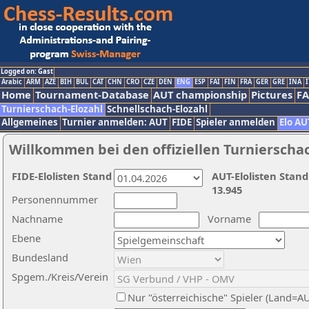
Logged on: Gast
Arabic
ARM
AZE
BIH
BUL
CAT
CHN
CRO
CZE
DEN
ENG
ESP
FAI
FIN
FRA
GER
GRE
INA
I
Home
Tournament-Database
AUT championship
Pictures
F
Turnierschach-Elozahl
Schnellschach-Elozahl
Allgemeines
Turnier anmelden: AUT
FIDE
Spieler anmelden
Elo AU
Willkommen bei den offiziellen Turnierscha
FIDE-Elolisten Stand
AUT-Elolisten Stand
13.945
Personennummer
Nachname
Vorname
Ebene
Bundesland
Spgem./Kreis/Verein
Nur "österreichische" Spieler (Land=A