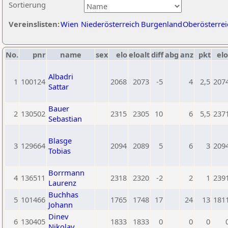
Sortierung
Vereinslisten:
Wien
Niederösterreich
Burgenland
Oberösterrei
No.
pnr
name
sex
elo
eloalt
diff
abg
anz
pkt
elo
Albadri
1
100124
2068
2073
-5
4
2,5
207
Sattar
Bauer
2
130502
2315
2305
10
6
5,5
237
Sebastian
Blasge
3
129664
2094
2089
5
6
3
209
Tobias
Borrmann
4
136511
2318
2320
-2
2
1
239
Laurenz
Buchhas
5
101466
1765
1748
17
24
13
181
Johann
Dinev
6
130405
1833
1833
0
0
0
Nikolay