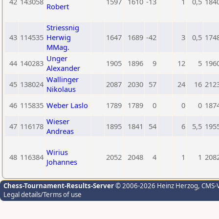
42
143058
1597
1610
-13
1
0,5
184
Robert
Striessnig
43
114535
Herwig
1647
1689
-42
3
0,5
174
MMag.
Unger
44
140283
1905
1896
9
12
5
196
Alexander
Wallinger
45
138024
2087
2030
57
24
16
212
Nikolaus
46
115835
Weber Laslo
1789
1789
0
0
0
187
Wieser
47
116178
1895
1841
54
6
5,5
195
Andreas
Wirius
48
116384
2052
2048
4
1
1
208
Johannes
Chess-Tournament-Results-Server
© 2006-2026 Heinz Herzog
, CMS-
Legal details/Terms of use