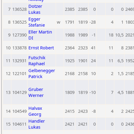
Dotzer
7
136528
2385
2385
0
0
0
246
Lukas
Egger
8
136525
w
1791
1819
-28
4
1
180
Stefanie
Eller Martin
9
127390
1988
1989
-1
18
10,5
202
DI
10
133878
Ernst Robert
2364
2323
41
11
8
238
Futschik
11
132931
1925
1901
24
11
6,5
195
Raphael
Gelbenegger
12
122101
2168
2158
10
2
1,5
218
Patrick
Gruber
13
104129
1809
1819
-10
7
4,5
188
Werner
Halvax
14
104549
2415
2423
-8
4
2
242
Georg
Handler
15
104611
2421
2421
0
0
0
243
Lukas