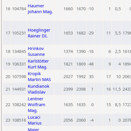
Haumer
16
104784
1660
1670
-10
1
0,5
Johann Mag.
Hoeglinger
17
105231
1653
1682
-29
11
5,5
179
Rainer DI.
Hrinkov
18
134845
1374
1390
-16
6
2,5
161
Susanne
Karlstötter
19
106331
1821
1869
-48
9
4
189
Kurt Mag.
Kropik
20
107598
2027
1992
35
17
10
206
Martin MAS
Kundianok
21
144931
2399
2398
1
16
11,5
243
Vladislav
Lentner
22
108242
Wolfram
1635
1635
0
15
8,5
172
Mag.
Lucaci
23
108516
2056
2060
-4
1
0
207
Marius
Maier