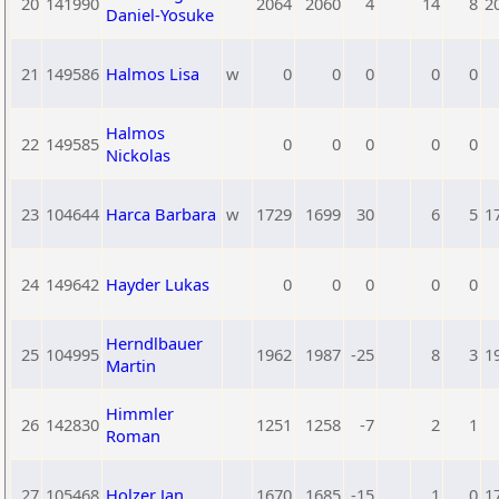
20
141990
2064
2060
4
14
8
2
Daniel-Yosuke
21
149586
Halmos Lisa
w
0
0
0
0
0
Halmos
22
149585
0
0
0
0
0
Nickolas
23
104644
Harca Barbara
w
1729
1699
30
6
5
1
24
149642
Hayder Lukas
0
0
0
0
0
Herndlbauer
25
104995
1962
1987
-25
8
3
1
Martin
Himmler
26
142830
1251
1258
-7
2
1
Roman
27
105468
Holzer Jan
1670
1685
-15
1
0
1