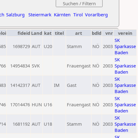
ch
Salzburg
Steiermark
Kärnten
Tirol
Vorarlberg
eloi
fideid
Land
kat
titel
art
bdld
vnr
verein
SK
685
1698729
AUT
U20
Stamm
NÖ
2003
Sparkasse
Baden
SK
766
14954834
SVK
Frauengast
NÖ
2003
Sparkasse
Baden
SK
483
14142317
AUT
IM
Gast
NÖ
2003
Sparkasse
Baden
SK
746
17014476
HUN
U16
Frauengast
NÖ
2003
Sparkasse
Baden
SK
714
1681192
AUT
U18
Stamm
NÖ
2003
Sparkasse
Baden
SK