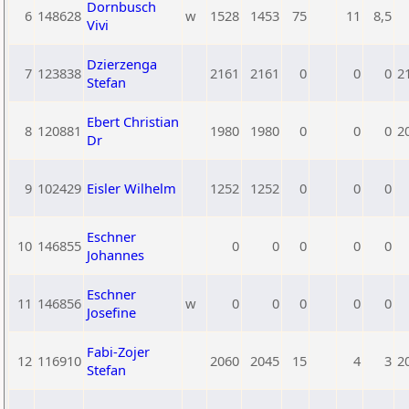
Dornbusch
6
148628
w
1528
1453
75
11
8,5
Vivi
Dzierzenga
7
123838
2161
2161
0
0
0
2
Stefan
Ebert Christian
8
120881
1980
1980
0
0
0
2
Dr
9
102429
Eisler Wilhelm
1252
1252
0
0
0
Eschner
10
146855
0
0
0
0
0
Johannes
Eschner
11
146856
w
0
0
0
0
0
Josefine
Fabi-Zojer
12
116910
2060
2045
15
4
3
2
Stefan