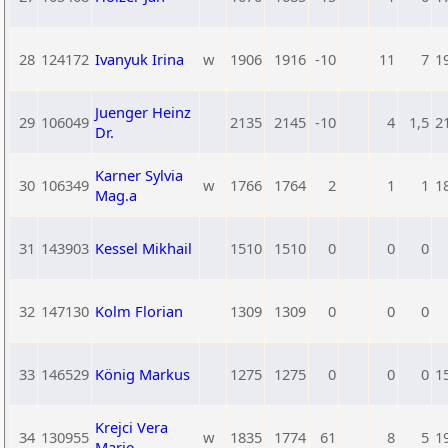
28
124172
Ivanyuk Irina
w
1906
1916
-10
11
7
1
Juenger Heinz
29
106049
2135
2145
-10
4
1,5
2
Dr.
Karner Sylvia
30
106349
w
1766
1764
2
1
1
1
Mag.a
31
143903
Kessel Mikhail
1510
1510
0
0
0
32
147130
Kolm Florian
1309
1309
0
0
0
33
146529
König Markus
1275
1275
0
0
0
1
Krejci Vera
34
130955
w
1835
1774
61
8
5
1
Marie