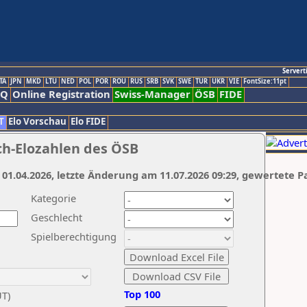
Servert
TA
JPN
MKD
LTU
NED
POL
POR
ROU
RUS
SRB
SVK
SWE
TUR
UKR
VIE
FontSize:11pt
AQ
Online Registration
Swiss-Manager
ÖSB
FIDE
T
Elo Vorschau
Elo FIDE
ch-Elozahlen des ÖSB
 01.04.2026, letzte Änderung am 11.07.2026 09:29, gewertete P
Kategorie
Geschlecht
Spielberechtigung
Top 100
UT)