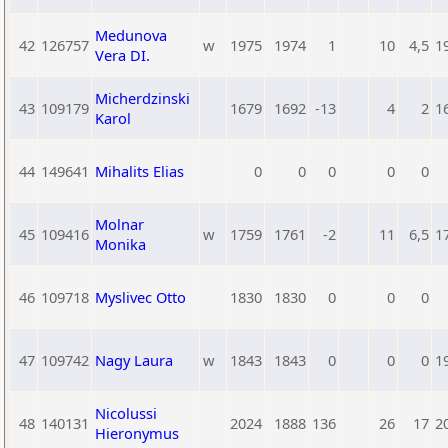
Medunova
42
126757
w
1975
1974
1
10
4,5
1
Vera DI.
Micherdzinski
43
109179
1679
1692
-13
4
2
1
Karol
44
149641
Mihalits Elias
0
0
0
0
0
Molnar
45
109416
w
1759
1761
-2
11
6,5
1
Monika
46
109718
Myslivec Otto
1830
1830
0
0
0
47
109742
Nagy Laura
w
1843
1843
0
0
0
1
Nicolussi
48
140131
2024
1888
136
26
17
2
Hieronymus