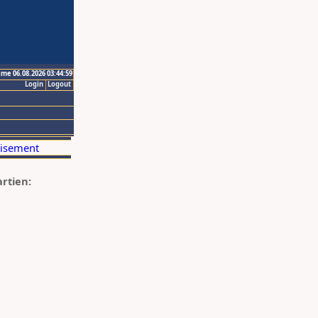
ime 06.08.2026 03:44:59
Login
Logout
artien: