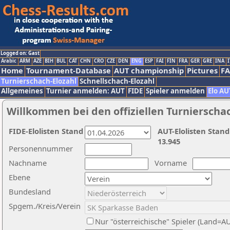
Logged on: Gast
Arabic
ARM
AZE
BIH
BUL
CAT
CHN
CRO
CZE
DEN
ENG
ESP
FAI
FIN
FRA
GER
GRE
INA
I
Home
Tournament-Database
AUT championship
Pictures
F
Turnierschach-Elozahl
Schnellschach-Elozahl
Allgemeines
Turnier anmelden: AUT
FIDE
Spieler anmelden
Elo AU
Willkommen bei den offiziellen Turnierscha
FIDE-Elolisten Stand
AUT-Elolisten Stand
13.945
Personennummer
Nachname
Vorname
Ebene
Bundesland
Spgem./Kreis/Verein
Nur "österreichische" Spieler (Land=A