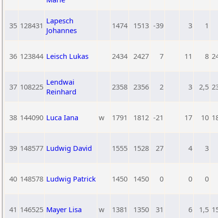
Lapesch
35
128431
1474
1513
-39
3
1
Johannes
36
123844
Leisch Lukas
2434
2427
7
11
8
2
Lendwai
37
108225
2358
2356
2
3
2,5
2
Reinhard
38
144090
Luca Iana
w
1791
1812
-21
17
10
1
39
148577
Ludwig David
1555
1528
27
4
3
40
148578
Ludwig Patrick
1450
1450
0
0
0
41
146525
Mayer Lisa
w
1381
1350
31
6
1,5
1