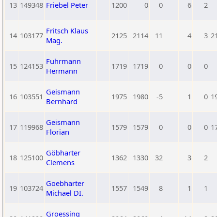
13
149348
Friebel Peter
1200
0
0
6
2
Fritsch Klaus
14
103177
2125
2114
11
4
3
2
Mag.
Fuhrmann
15
124153
1719
1719
0
0
0
Hermann
Geismann
16
103551
1975
1980
-5
1
0
1
Bernhard
Geismann
17
119968
1579
1579
0
0
0
1
Florian
Göbharter
18
125100
1362
1330
32
3
2
Clemens
Goebharter
19
103724
1557
1549
8
1
1
Michael DI.
Groessing