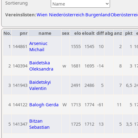
Sortierung
Vereinslisten:
Wien
Niederösterreich
Burgenland
Oberösterrei
No.
pnr
name
sex
elo
eloalt
diff
abg
anz
pkt
Arseniuc
1
144861
1555
1545
10
2
1
1
Michail
Baidetska
2
140394
w
1681
1695
-14
8
3
1
Oleksandra
Baidetskyi
3
141943
2491
2486
5
7
6,5
2
Valentin
4
144122
Balogh Gerda
W
1713
1774
-61
11
5
1
Bitzan
5
141347
1725
1712
13
5
3,5
1
Sebastian