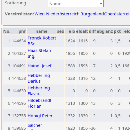
Sortierung
Vereinslisten:
Wien
Niederösterreich
Burgenland
Oberösterrei
No.
pnr
name
sex
elo
eloalt
diff
abg
anz
pkt
elo
Fronek Robert
1
144634
1624
1615
9
3
1,5
BSc
Haas Stefan
2
104327
1856
1856
0
0
0
192
Ing.
3
104491
Haindl Josef
1588
1595
-7
2
0,5
166
Hebberling
4
144638
1328
1316
12
4
1
Darius
Hebberling
5
144639
0
0
0
0
0
Flavio
Hildebrandt
6
144595
1313
1300
13
6
3
Florian
7
132755
Hönigl Peter
1332
1330
2
1
0,5
Salcher
8
139685
1820
1856
-36
4
1
192