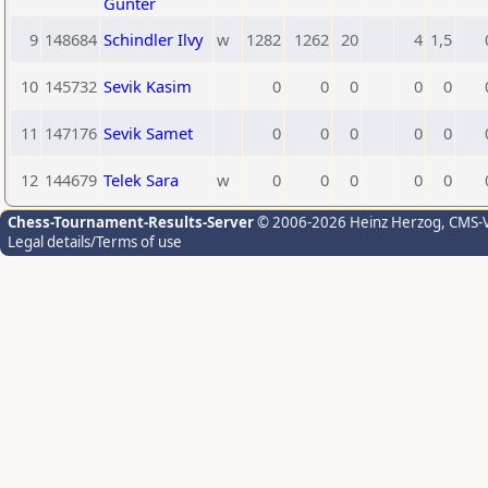
Günter
9
148684
Schindler Ilvy
w
1282
1262
20
4
1,5
10
145732
Sevik Kasim
0
0
0
0
0
11
147176
Sevik Samet
0
0
0
0
0
12
144679
Telek Sara
w
0
0
0
0
0
Chess-Tournament-Results-Server
© 2006-2026 Heinz Herzog
, CMS-
Legal details/Terms of use