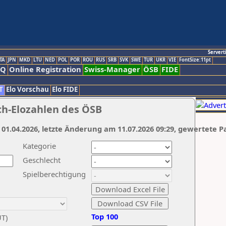
Servert
TA
JPN
MKD
LTU
NED
POL
POR
ROU
RUS
SRB
SVK
SWE
TUR
UKR
VIE
FontSize:11pt
AQ
Online Registration
Swiss-Manager
ÖSB
FIDE
T
Elo Vorschau
Elo FIDE
ch-Elozahlen des ÖSB
 01.04.2026, letzte Änderung am 11.07.2026 09:29, gewertete P
Kategorie
Geschlecht
Spielberechtigung
Top 100
UT)