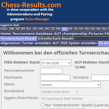
Logged on: Gast
Arabic
ARM
AZE
BIH
BUL
CAT
CHN
CRO
CZE
DEN
ENG
ESP
FAI
FIN
FRA
GER
GRE
INA
I
Home
Tournament-Database
AUT championship
Pictures
F
Turnierschach-Elozahl
Schnellschach-Elozahl
Allgemeines
Turnier anmelden: AUT
FIDE
Spieler anmelden
Elo AU
Willkommen bei den offiziellen Turnierscha
FIDE-Elolisten Stand
AUT-Elolisten Stand
13.945
Personennummer
Nachname
Vorname
Ebene
Bundesland
Spgem./Kreis/Verein
Nur "österreichische" Spieler (Land=A