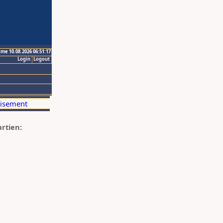
ime 10.08.2026 06:51:17
Login
Logout
artien: