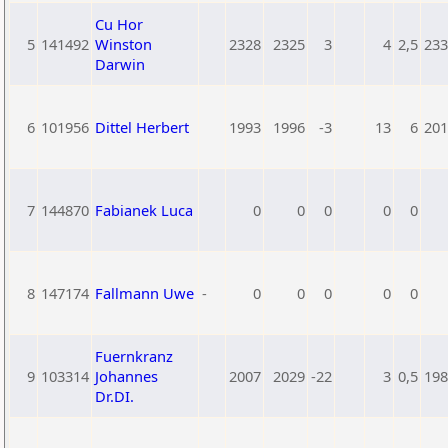
Cu Hor
5
141492
Winston
2328
2325
3
4
2,5
233
Darwin
6
101956
Dittel Herbert
1993
1996
-3
13
6
201
7
144870
Fabianek Luca
0
0
0
0
0
8
147174
Fallmann Uwe
-
0
0
0
0
0
Fuernkranz
9
103314
Johannes
2007
2029
-22
3
0,5
198
Dr.DI.