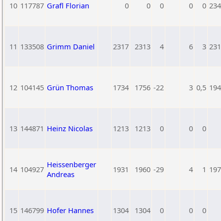
10
117787
Grafl Florian
0
0
0
0
0
234
11
133508
Grimm Daniel
2317
2313
4
6
3
231
12
104145
Grün Thomas
1734
1756
-22
3
0,5
194
13
144871
Heinz Nicolas
1213
1213
0
0
0
Heissenberger
14
104927
1931
1960
-29
4
1
197
Andreas
15
146799
Hofer Hannes
1304
1304
0
0
0