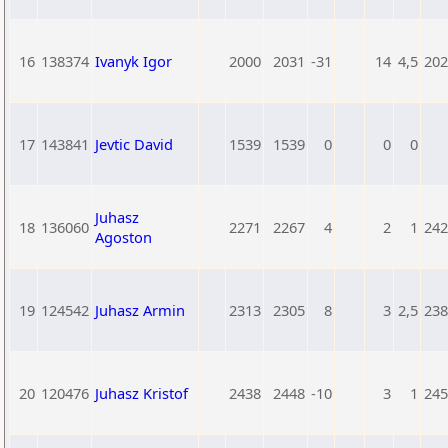
16
138374
Ivanyk Igor
2000
2031
-31
14
4,5
202
17
143841
Jevtic David
1539
1539
0
0
0
Juhasz
18
136060
2271
2267
4
2
1
242
Agoston
19
124542
Juhasz Armin
2313
2305
8
3
2,5
238
20
120476
Juhasz Kristof
2438
2448
-10
3
1
245