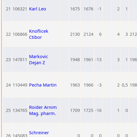
21
106321
Karl Leo
1675
1676
-1
2
1
Knoflicek
22
106866
2130
2124
6
4
3
212
Ctibor
Markovic
23
147811
1948
1961
-13
3
1
196
Dejan Z
24
110449
Pecha Martin
1963
1966
-3
2
0,5
198
Roider Arnim
25
134765
1709
1725
-16
1
0
Mag. pharm.
Schreiner
26
145083
0
0
0
0
0