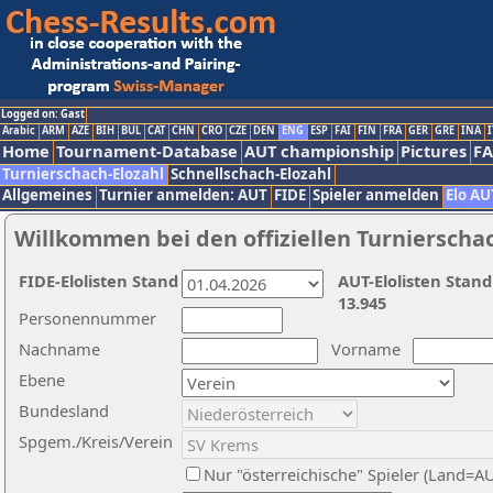
Logged on: Gast
Arabic
ARM
AZE
BIH
BUL
CAT
CHN
CRO
CZE
DEN
ENG
ESP
FAI
FIN
FRA
GER
GRE
INA
I
Home
Tournament-Database
AUT championship
Pictures
F
Turnierschach-Elozahl
Schnellschach-Elozahl
Allgemeines
Turnier anmelden: AUT
FIDE
Spieler anmelden
Elo AU
Willkommen bei den offiziellen Turnierscha
FIDE-Elolisten Stand
AUT-Elolisten Stand
13.945
Personennummer
Nachname
Vorname
Ebene
Bundesland
Spgem./Kreis/Verein
Nur "österreichische" Spieler (Land=A