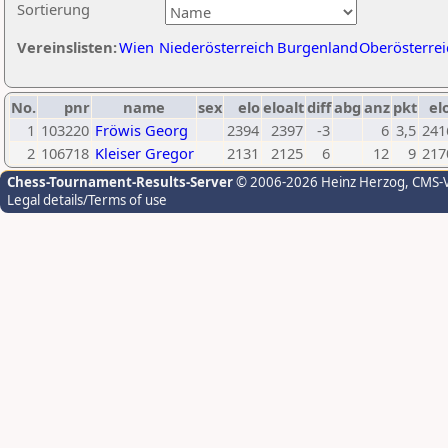
Sortierung
Vereinslisten:
Wien
Niederösterreich
Burgenland
Oberösterrei
No.
pnr
name
sex
elo
eloalt
diff
abg
anz
pkt
el
1
103220
Fröwis Georg
2394
2397
-3
6
3,5
241
2
106718
Kleiser Gregor
2131
2125
6
12
9
217
Chess-Tournament-Results-Server
© 2006-2026 Heinz Herzog
, CMS-
Legal details/Terms of use