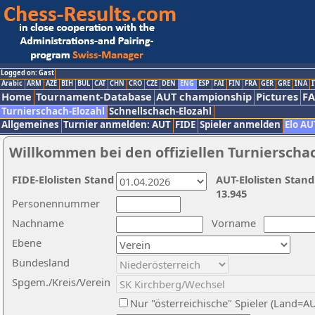
Logged on: Gast
Arabic
ARM
AZE
BIH
BUL
CAT
CHN
CRO
CZE
DEN
ENG
ESP
FAI
FIN
FRA
GER
GRE
INA
I
Home
Tournament-Database
AUT championship
Pictures
F
Turnierschach-Elozahl
Schnellschach-Elozahl
Allgemeines
Turnier anmelden: AUT
FIDE
Spieler anmelden
Elo AU
Willkommen bei den offiziellen Turnierscha
FIDE-Elolisten Stand
AUT-Elolisten Stand
13.945
Personennummer
Nachname
Vorname
Ebene
Bundesland
Spgem./Kreis/Verein
Nur "österreichische" Spieler (Land=A