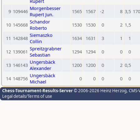
Rupert
Morgenbesser
9
109446
1565
1567
-2
8
3,5
17
Rupert Jun.
Schandor
10
145668
1530
1530
0
2
1,5
Roberto
Siemaszko
11
142848
1634
1631
3
1
1
Collin
Spreitzgrabner
12
139061
1294
1294
0
0
0
Sebastian
Ungersbäck
13
146143
1200
1200
0
2
0,5
Alexander
Ungersbäck
14
148756
0
0
0
0
0
Michael
Chess-Tournament-Results-Server
© 2006-2026 Heinz Herzog
, CMS-
Legal details/Terms of use