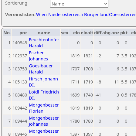
Sortierung
Vereinslisten:
Wien
Niederösterreich
Burgenland
Oberösterrei
No.
pnr
name
sex
elo
eloalt
diff
abg
anz
pkt
el
Feuchtenhofer
1
140848
0
0
0
0
0
Harald
Fischer
2
102937
1819
1821
-2
7
3,5
19
Johannes
Goeslbauer
3
103753
1707
1708
-1
6
3,5
18
Harald
Hirsch Johann
4
105133
1711
1719
-8
11
5,5
18
DI.
Loidl Friedrich
5
108480
1699
1740
-41
3
0,5
17
DI.
Morgenbesser
6
109442
1819
1819
0
0
0
Florian
Morgenbesser
7
109444
1780
1780
0
0
0
Johannes
Morgenbesser
8
109445
1397
1397
0
0
0