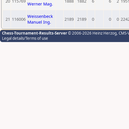
20
115769
1888
1882
6
6
2
195
Werner Mag.
Weissenbeck
21
116006
2189
2189
0
0
0
224
Manuel Ing.
Chess-Tournament-Results-Server
© 2006-2026 Heinz Herzog
, CMS-
Legal details/Terms of use