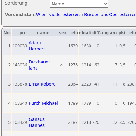
Sortierung
Vereinslisten:
Wien
Niederösterreich
Burgenland
Oberösterrei
No.
pnr
name
sex
elo
eloalt
diff
abg
anz
pkt
elo
Adam
1
100033
1630
1630
0
1
0,5
Herbert
Dickbauer
2
148036
w
1276
1214
62
7
3,5
Jana
3
133878
Ernst Robert
2364
2323
41
11
8
238
4
103340
Furch Michael
1789
1789
0
0
0
194
Ganaus
5
103429
2187
2213
-26
22
8,5
220
Hannes