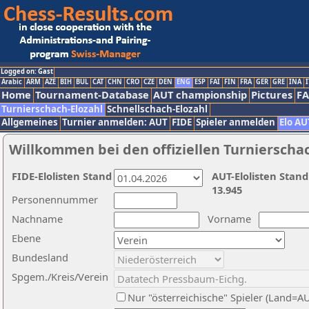
Logged on: Gast
Arabic
ARM
AZE
BIH
BUL
CAT
CHN
CRO
CZE
DEN
ENG
ESP
FAI
FIN
FRA
GER
GRE
INA
I
Home
Tournament-Database
AUT championship
Pictures
F
Turnierschach-Elozahl
Schnellschach-Elozahl
Allgemeines
Turnier anmelden: AUT
FIDE
Spieler anmelden
Elo AU
Willkommen bei den offiziellen Turnierscha
FIDE-Elolisten Stand
AUT-Elolisten Stand
13.945
Personennummer
Nachname
Vorname
Ebene
Bundesland
Spgem./Kreis/Verein
Nur "österreichische" Spieler (Land=A