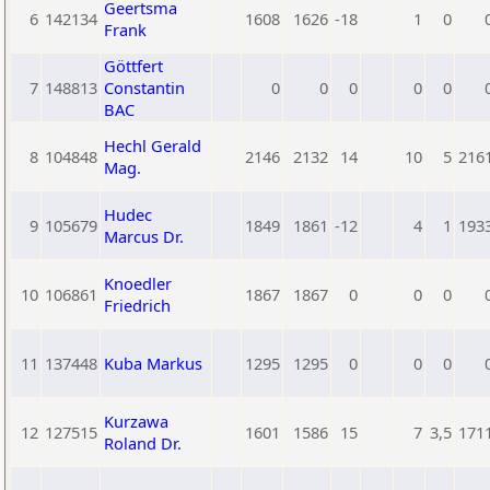
Geertsma
6
142134
1608
1626
-18
1
0
Frank
Göttfert
7
148813
Constantin
0
0
0
0
0
BAC
Hechl Gerald
8
104848
2146
2132
14
10
5
216
Mag.
Hudec
9
105679
1849
1861
-12
4
1
193
Marcus Dr.
Knoedler
10
106861
1867
1867
0
0
0
Friedrich
11
137448
Kuba Markus
1295
1295
0
0
0
Kurzawa
12
127515
1601
1586
15
7
3,5
171
Roland Dr.