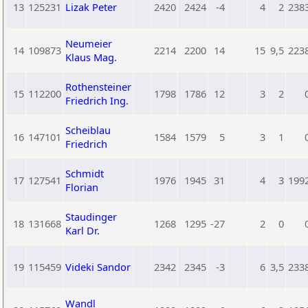
13
125231
Lizak Peter
2420
2424
-4
4
2
238
Neumeier
14
109873
2214
2200
14
15
9,5
223
Klaus Mag.
Rothensteiner
15
112200
1798
1786
12
3
2
Friedrich Ing.
Scheiblau
16
147101
1584
1579
5
3
1
Friedrich
Schmidt
17
127541
1976
1945
31
4
3
199
Florian
Staudinger
18
131668
1268
1295
-27
2
0
Karl Dr.
19
115459
Videki Sandor
2342
2345
-3
6
3,5
233
Wandl