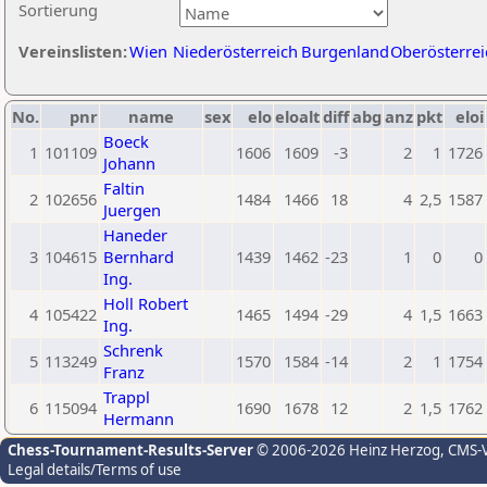
Sortierung
Vereinslisten:
Wien
Niederösterreich
Burgenland
Oberösterrei
No.
pnr
name
sex
elo
eloalt
diff
abg
anz
pkt
eloi
Boeck
1
101109
1606
1609
-3
2
1
1726
Johann
Faltin
2
102656
1484
1466
18
4
2,5
1587
Juergen
Haneder
3
104615
Bernhard
1439
1462
-23
1
0
0
Ing.
Holl Robert
4
105422
1465
1494
-29
4
1,5
1663
Ing.
Schrenk
5
113249
1570
1584
-14
2
1
1754
Franz
Trappl
6
115094
1690
1678
12
2
1,5
1762
Hermann
Chess-Tournament-Results-Server
© 2006-2026 Heinz Herzog
, CMS-
Legal details/Terms of use