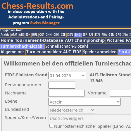
Logged on: Gast
Arabic
ARM
AZE
BIH
BUL
CAT
CHN
CRO
CZE
DEN
ENG
ESP
FAI
FIN
FRA
GER
GRE
INA
I
Home
Tournament-Database
AUT championship
Pictures
F
Turnierschach-Elozahl
Schnellschach-Elozahl
Allgemeines
Turnier anmelden: AUT
FIDE
Spieler anmelden
Elo AU
Willkommen bei den offiziellen Turnierscha
FIDE-Elolisten Stand
AUT-Elolisten Stand
13.945
Personennummer
Nachname
Vorname
Ebene
Bundesland
Spgem./Kreis/Verein
Nur "österreichische" Spieler (Land=A