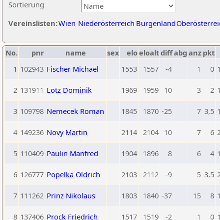
Sortierung
Vereinslisten:
Wien
Niederösterreich
Burgenland
Oberösterrei
No.
pnr
name
sex
elo
eloalt
diff
abg
anz
pkt
1
102943
Fischer Michael
1553
1557
-4
1
0
2
131911
Lotz Dominik
1969
1959
10
3
2
3
109798
Nemecek Roman
1845
1870
-25
7
3,5
4
149236
Novy Martin
2114
2104
10
7
6
5
110409
Paulin Manfred
1904
1896
8
6
4
6
126777
Popelka Oldrich
2103
2112
-9
5
3,5
7
111262
Prinz Nikolaus
1803
1840
-37
15
8
8
137406
Prock Friedrich
1517
1519
-2
1
0