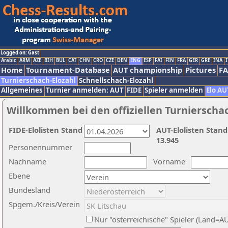
Logged on: Gast
Arabic
ARM
AZE
BIH
BUL
CAT
CHN
CRO
CZE
DEN
ENG
ESP
FAI
FIN
FRA
GER
GRE
INA
I
Home
Tournament-Database
AUT championship
Pictures
F
Turnierschach-Elozahl
Schnellschach-Elozahl
Allgemeines
Turnier anmelden: AUT
FIDE
Spieler anmelden
Elo AU
Willkommen bei den offiziellen Turnierscha
FIDE-Elolisten Stand
AUT-Elolisten Stand
13.945
Personennummer
Nachname
Vorname
Ebene
Bundesland
Spgem./Kreis/Verein
Nur "österreichische" Spieler (Land=A