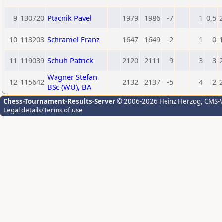
9
130720
Ptacnik Pavel
1979
1986
-7
1
0,5
10
113203
Schramel Franz
1647
1649
-2
1
0
11
119039
Schuh Patrick
2120
2111
9
3
3
Wagner Stefan
12
115642
2132
2137
-5
4
2
BSc (WU), BA
Chess-Tournament-Results-Server
© 2006-2026 Heinz Herzog
, CMS-
Legal details/Terms of use