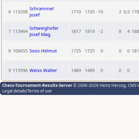
Schrammel
6
113208
1710
1720
-10
2
0,5
178
Josef
Schweighofer
7
113464
1817
1819
-2
8
4
188
Josef Mag.
8
106655
Soos Helmut
1725
1725
0
0
0
181
9
115996
Weiss Walter
1489
1489
0
0
0
Chess-Tournament-Results-Server
© 2006-2026 Heinz Herzog
, CMS-
Legal details/Terms of use