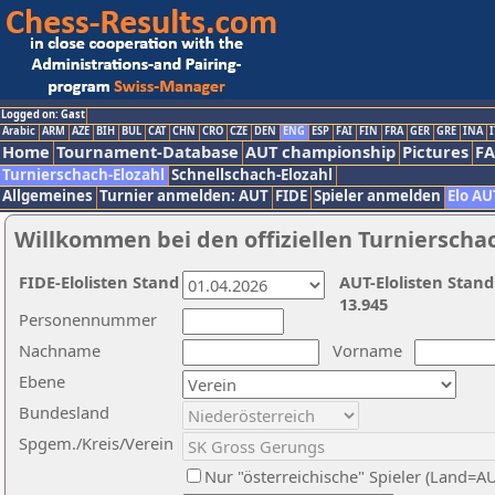
Logged on: Gast
Arabic
ARM
AZE
BIH
BUL
CAT
CHN
CRO
CZE
DEN
ENG
ESP
FAI
FIN
FRA
GER
GRE
INA
I
Home
Tournament-Database
AUT championship
Pictures
F
Turnierschach-Elozahl
Schnellschach-Elozahl
Allgemeines
Turnier anmelden: AUT
FIDE
Spieler anmelden
Elo AU
Willkommen bei den offiziellen Turnierscha
FIDE-Elolisten Stand
AUT-Elolisten Stand
13.945
Personennummer
Nachname
Vorname
Ebene
Bundesland
Spgem./Kreis/Verein
Nur "österreichische" Spieler (Land=A