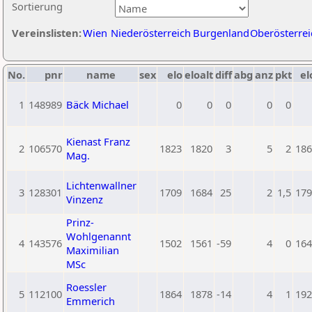
Sortierung
Vereinslisten:
Wien
Niederösterreich
Burgenland
Oberösterrei
No.
pnr
name
sex
elo
eloalt
diff
abg
anz
pkt
el
1
148989
Bäck Michael
0
0
0
0
0
Kienast Franz
2
106570
1823
1820
3
5
2
186
Mag.
Lichtenwallner
3
128301
1709
1684
25
2
1,5
179
Vinzenz
Prinz-
Wohlgenannt
4
143576
1502
1561
-59
4
0
164
Maximilian
MSc
Roessler
5
112100
1864
1878
-14
4
1
192
Emmerich