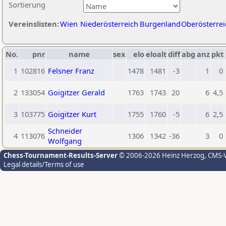
Sortierung
Vereinslisten:
Wien
Niederösterreich
Burgenland
Oberösterrei
No.
pnr
name
sex
elo
eloalt
diff
abg
anz
pkt
1
102816
Felsner Franz
1478
1481
-3
1
0
2
133054
Goigitzer Gerald
1763
1743
20
6
4,5
3
103775
Goigitzer Kurt
1755
1760
-5
6
2,5
Schneider
4
113076
1306
1342
-36
3
0
Wolfgang
Chess-Tournament-Results-Server
© 2006-2026 Heinz Herzog
, CMS-
Legal details/Terms of use