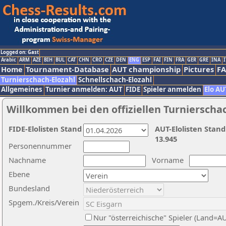
Logged on: Gast
Arabic
ARM
AZE
BIH
BUL
CAT
CHN
CRO
CZE
DEN
ENG
ESP
FAI
FIN
FRA
GER
GRE
INA
I
Home
Tournament-Database
AUT championship
Pictures
F
Turnierschach-Elozahl
Schnellschach-Elozahl
Allgemeines
Turnier anmelden: AUT
FIDE
Spieler anmelden
Elo AU
Willkommen bei den offiziellen Turnierscha
FIDE-Elolisten Stand
AUT-Elolisten Stand
13.945
Personennummer
Nachname
Vorname
Ebene
Bundesland
Spgem./Kreis/Verein
Nur "österreichische" Spieler (Land=A