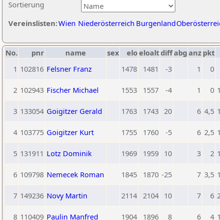
Sortierung
Vereinslisten:
Wien
Niederösterreich
Burgenland
Oberösterrei
No.
pnr
name
sex
elo
eloalt
diff
abg
anz
pkt
1
102816
Felsner Franz
1478
1481
-3
1
0
2
102943
Fischer Michael
1553
1557
-4
1
0
3
133054
Goigitzer Gerald
1763
1743
20
6
4,5
4
103775
Goigitzer Kurt
1755
1760
-5
6
2,5
5
131911
Lotz Dominik
1969
1959
10
3
2
6
109798
Nemecek Roman
1845
1870
-25
7
3,5
7
149236
Novy Martin
2114
2104
10
7
6
8
110409
Paulin Manfred
1904
1896
8
6
4