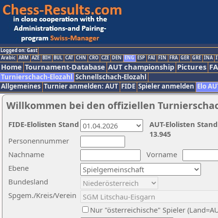
Logged on: Gast
Arabic
ARM
AZE
BIH
BUL
CAT
CHN
CRO
CZE
DEN
ENG
ESP
FAI
FIN
FRA
GER
GRE
INA
I
Home
Tournament-Database
AUT championship
Pictures
F
Turnierschach-Elozahl
Schnellschach-Elozahl
Allgemeines
Turnier anmelden: AUT
FIDE
Spieler anmelden
Elo AU
Willkommen bei den offiziellen Turnierscha
FIDE-Elolisten Stand
AUT-Elolisten Stand
13.945
Personennummer
Nachname
Vorname
Ebene
Bundesland
Spgem./Kreis/Verein
Nur "österreichische" Spieler (Land=A