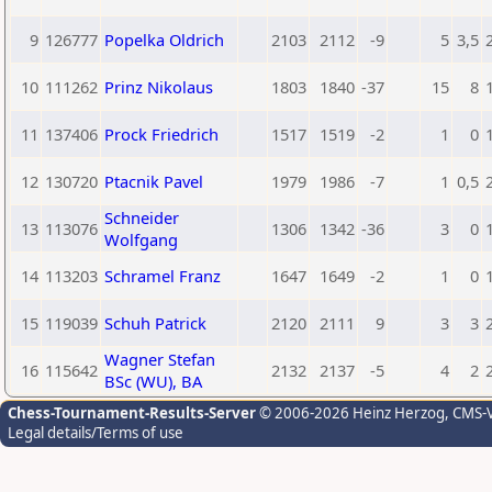
9
126777
Popelka Oldrich
2103
2112
-9
5
3,5
10
111262
Prinz Nikolaus
1803
1840
-37
15
8
11
137406
Prock Friedrich
1517
1519
-2
1
0
12
130720
Ptacnik Pavel
1979
1986
-7
1
0,5
Schneider
13
113076
1306
1342
-36
3
0
Wolfgang
14
113203
Schramel Franz
1647
1649
-2
1
0
15
119039
Schuh Patrick
2120
2111
9
3
3
Wagner Stefan
16
115642
2132
2137
-5
4
2
BSc (WU), BA
Chess-Tournament-Results-Server
© 2006-2026 Heinz Herzog
, CMS-
Legal details/Terms of use