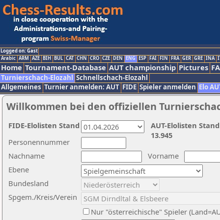
Logged on: Gast
Arabic
ARM
AZE
BIH
BUL
CAT
CHN
CRO
CZE
DEN
ENG
ESP
FAI
FIN
FRA
GER
GRE
INA
I
Home
Tournament-Database
AUT championship
Pictures
F
Turnierschach-Elozahl
Schnellschach-Elozahl
Allgemeines
Turnier anmelden: AUT
FIDE
Spieler anmelden
Elo AU
Willkommen bei den offiziellen Turnierscha
FIDE-Elolisten Stand
AUT-Elolisten Stand
13.945
Personennummer
Nachname
Vorname
Ebene
Bundesland
Spgem./Kreis/Verein
Nur "österreichische" Spieler (Land=A