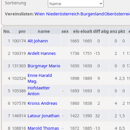
Sortierung
Vereinslisten:
Wien
Niederösterreich
Burgenland
Oberösterrei
No.
pnr
name
sex
elo
eloalt
diff
abg
anz
pkt
1
100174
Alt Johann
1665
1665
0
0
0
2
100319
Ardelt Hannes
1736
1751
-15
2
1
1
3
131303
Bürgmayr Mario
1650
1650
0
0
0
1
Enne Harald
4
102524
1898
1889
9
4
2,5
1
Mag.
Hofstaetter
5
105386
-
1693
1693
0
0
0
Anton
6
107578
Kroiss Andreas
1860
1858
2
4
2
1
7
146914
Latour Jonathan
-
1422
1390
32
2
1,5
8
108816
Marold Thomas
-
1872
1885
-13
4
0,5