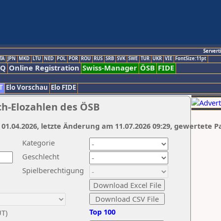
Servert
TA
JPN
MKD
LTU
NED
POL
POR
ROU
RUS
SRB
SVK
SWE
TUR
UKR
VIE
FontSize:11pt
AQ
Online Registration
Swiss-Manager
ÖSB
FIDE
T
Elo Vorschau
Elo FIDE
ch-Elozahlen des ÖSB
 01.04.2026, letzte Änderung am 11.07.2026 09:29, gewertete P
Kategorie
Geschlecht
Spielberechtigung
Top 100
UT)