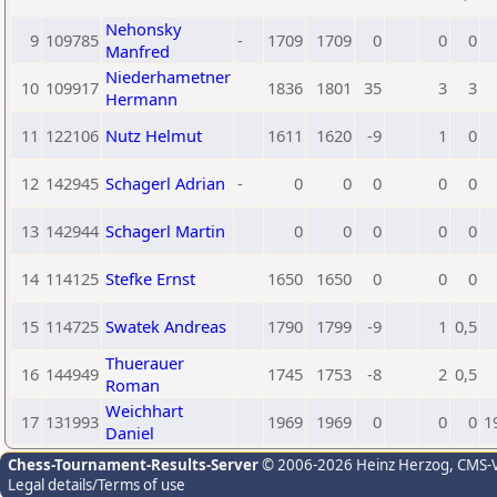
Nehonsky
9
109785
-
1709
1709
0
0
0
Manfred
Niederhametner
10
109917
1836
1801
35
3
3
Hermann
11
122106
Nutz Helmut
1611
1620
-9
1
0
12
142945
Schagerl Adrian
-
0
0
0
0
0
13
142944
Schagerl Martin
0
0
0
0
0
14
114125
Stefke Ernst
1650
1650
0
0
0
15
114725
Swatek Andreas
1790
1799
-9
1
0,5
Thuerauer
16
144949
1745
1753
-8
2
0,5
Roman
Weichhart
17
131993
1969
1969
0
0
0
1
Daniel
Chess-Tournament-Results-Server
© 2006-2026 Heinz Herzog
, CMS-
Legal details/Terms of use