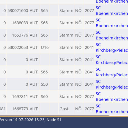
Boeheimkirchen
SC
0
530021600
AUT
S65
Stamm
NÖ
2077
Boeheimkirchen
SC
0
1638033
AUT
S65
Stamm
NÖ
2077
Boeheimkirchen
SC
0
1653776
AUT
S65
Stamm
NÖ
2077
Boeheimkirchen
SC
0
530022053
AUT
U16
Stamm
NÖ
2041
Kirchberg/Piela
SC
0
0
AUT
Stamm
NÖ
2041
Kirchberg/Piela
SC
0
0
AUT
S65
Stamm
NÖ
2041
Kirchberg/Piela
SC
0
0
AUT
S50
Stamm
NÖ
2041
Kirchberg/Piela
SC
0
1697811
AUT
S60
Stamm
NÖ
2077
Boeheimkirchen
SC
981
1668773
AUT
Gast
NÖ
2077
Boeheimkirchen
Version 14.07.2026 13:23, Node S1