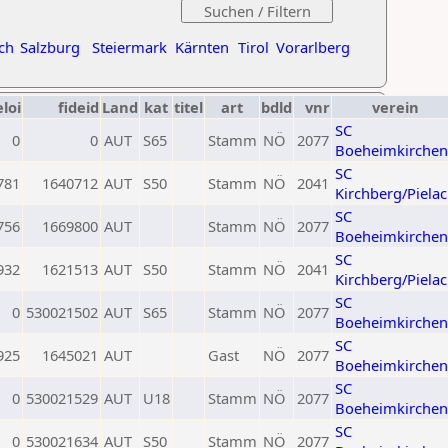
ch
Salzburg
Steiermark
Kärnten
Tirol
Vorarlberg
eloi
fideid
Land
kat
titel
art
bdld
vnr
verein
SC
0
0
AUT
S65
Stamm
NÖ
2077
Boeheimkirchen
SC
781
1640712
AUT
S50
Stamm
NÖ
2041
Kirchberg/Piela
SC
756
1669800
AUT
Stamm
NÖ
2077
Boeheimkirchen
SC
932
1621513
AUT
S50
Stamm
NÖ
2041
Kirchberg/Piela
SC
0
530021502
AUT
S65
Stamm
NÖ
2077
Boeheimkirchen
SC
925
1645021
AUT
Gast
NÖ
2077
Boeheimkirchen
SC
0
530021529
AUT
U18
Stamm
NÖ
2077
Boeheimkirchen
SC
0
530021634
AUT
S50
Stamm
NÖ
2077