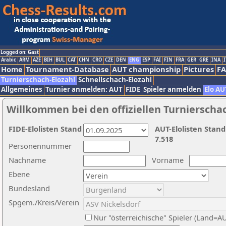
Logged on: Gast
Arabic
ARM
AZE
BIH
BUL
CAT
CHN
CRO
CZE
DEN
ENG
ESP
FAI
FIN
FRA
GER
GRE
INA
I
Home
Tournament-Database
AUT championship
Pictures
F
Turnierschach-Elozahl
Schnellschach-Elozahl
Allgemeines
Turnier anmelden: AUT
FIDE
Spieler anmelden
Elo AU
Willkommen bei den offiziellen Turnierscha
FIDE-Elolisten Stand
AUT-Elolisten Stand
7.518
Personennummer
Nachname
Vorname
Ebene
Bundesland
Spgem./Kreis/Verein
Nur "österreichische" Spieler (Land=A