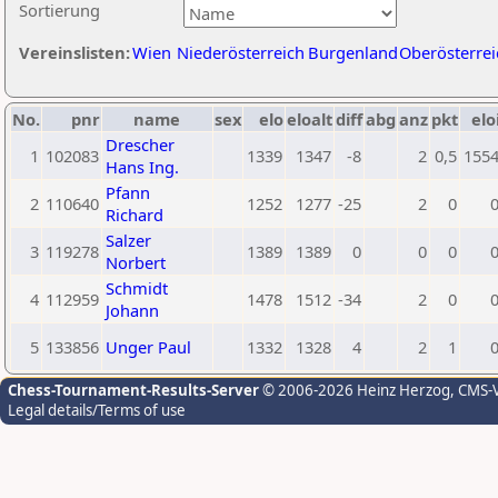
Sortierung
Vereinslisten:
Wien
Niederösterreich
Burgenland
Oberösterrei
No.
pnr
name
sex
elo
eloalt
diff
abg
anz
pkt
elo
Drescher
1
102083
1339
1347
-8
2
0,5
155
Hans Ing.
Pfann
2
110640
1252
1277
-25
2
0
Richard
Salzer
3
119278
1389
1389
0
0
0
Norbert
Schmidt
4
112959
1478
1512
-34
2
0
Johann
5
133856
Unger Paul
1332
1328
4
2
1
Chess-Tournament-Results-Server
© 2006-2026 Heinz Herzog
, CMS-
Legal details/Terms of use