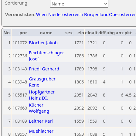
Sortierung
Vereinslisten:
Wien
Niederösterreich
Burgenland
Oberösterrei
No.
pnr
name
sex
elo
eloalt
diff
abg
anz
pkt
1
101072
Blocher Jakob
1721
1721
0
0
0
Feichtenschlager
2
102736
1786
1786
0
0
0
1
Josef
3
103149
Friedl Gerhard
1789
1798
-9
1
0
1
Grausgruber
4
103948
1806
1810
-4
1
0
1
Rene
Hopfgartner
5
105517
2051
2043
8
6
4,5
2
Heinz DI.
Kücher
6
107660
2092
2092
0
0
0
2
Wolfgang
7
108189
Leitner Karl
1559
1559
0
0
0
Muehlacher
8
109557
1693
1688
5
1
1
1