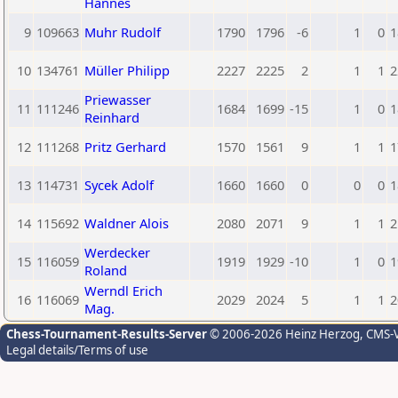
Hannes
9
109663
Muhr Rudolf
1790
1796
-6
1
0
1
10
134761
Müller Philipp
2227
2225
2
1
1
2
Priewasser
11
111246
1684
1699
-15
1
0
1
Reinhard
12
111268
Pritz Gerhard
1570
1561
9
1
1
1
13
114731
Sycek Adolf
1660
1660
0
0
0
1
14
115692
Waldner Alois
2080
2071
9
1
1
2
Werdecker
15
116059
1919
1929
-10
1
0
1
Roland
Werndl Erich
16
116069
2029
2024
5
1
1
2
Mag.
Chess-Tournament-Results-Server
© 2006-2026 Heinz Herzog
, CMS-
Legal details/Terms of use