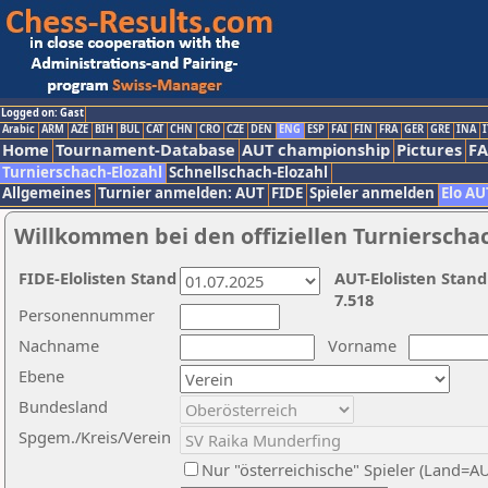
Logged on: Gast
Arabic
ARM
AZE
BIH
BUL
CAT
CHN
CRO
CZE
DEN
ENG
ESP
FAI
FIN
FRA
GER
GRE
INA
I
Home
Tournament-Database
AUT championship
Pictures
F
Turnierschach-Elozahl
Schnellschach-Elozahl
Allgemeines
Turnier anmelden: AUT
FIDE
Spieler anmelden
Elo AU
Willkommen bei den offiziellen Turnierscha
FIDE-Elolisten Stand
AUT-Elolisten Stand
7.518
Personennummer
Nachname
Vorname
Ebene
Bundesland
Spgem./Kreis/Verein
Nur "österreichische" Spieler (Land=A