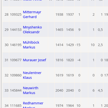
Mittermayr
28
109325
1938
1937
1
2
1
19
Gerhard
Mnyshenko
29
144153
1465
1456
9
1
0,5
Oleksandr
Mühlböck
30
146195
1414
1429
-15
10
2,5
Markus
31
109677
Murauer Josef
1816
1820
-4
1
0
18
Neulentner
32
109860
1619
1619
0
0
0
17
Klaus
Neuwirth
33
145844
2040
2040
0
6
4,5
Markus
Redhammer
34
111685
1974
1964
10
1
1
20
Markus