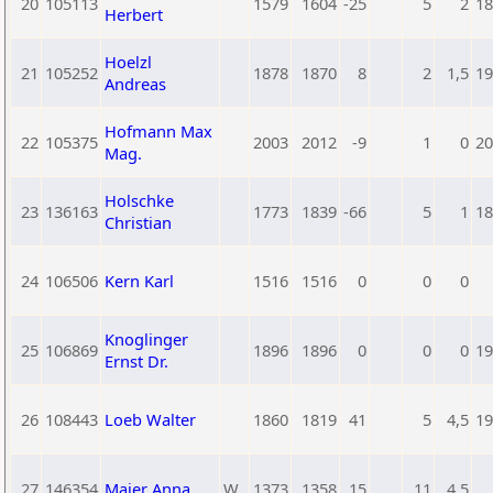
20
105113
1579
1604
-25
5
2
18
Herbert
Hoelzl
21
105252
1878
1870
8
2
1,5
19
Andreas
Hofmann Max
22
105375
2003
2012
-9
1
0
20
Mag.
Holschke
23
136163
1773
1839
-66
5
1
18
Christian
24
106506
Kern Karl
1516
1516
0
0
0
Knoglinger
25
106869
1896
1896
0
0
0
19
Ernst Dr.
26
108443
Loeb Walter
1860
1819
41
5
4,5
19
27
146354
Maier Anna
W
1373
1358
15
11
4,5