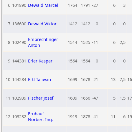
6
101890
Dewald Marcel
1764
1791
-27
6
3
7
136690
Dewald Viktor
1412
1412
0
0
0
Emprechtinger
8
102490
1514
1525
-11
6
2,5
Anton
9
144381
Erler Kaspar
1564
1564
0
0
0
10
144284
Ertl Taliesin
1699
1678
21
13
7,5
16
11
102939
Fischer Josef
1609
1656
-47
5
1,5
17
Frühauf
12
103232
1919
1878
41
11
6
19
Norbert Ing.