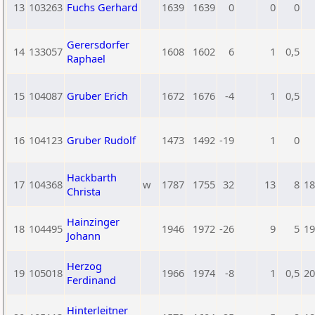
13
103263
Fuchs Gerhard
1639
1639
0
0
0
Gerersdorfer
14
133057
1608
1602
6
1
0,5
Raphael
15
104087
Gruber Erich
1672
1676
-4
1
0,5
16
104123
Gruber Rudolf
1473
1492
-19
1
0
Hackbarth
17
104368
w
1787
1755
32
13
8
18
Christa
Hainzinger
18
104495
1946
1972
-26
9
5
19
Johann
Herzog
19
105018
1966
1974
-8
1
0,5
20
Ferdinand
Hinterleitner