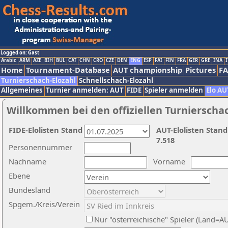
Logged on: Gast
Arabic
ARM
AZE
BIH
BUL
CAT
CHN
CRO
CZE
DEN
ENG
ESP
FAI
FIN
FRA
GER
GRE
INA
I
Home
Tournament-Database
AUT championship
Pictures
F
Turnierschach-Elozahl
Schnellschach-Elozahl
Allgemeines
Turnier anmelden: AUT
FIDE
Spieler anmelden
Elo AU
Willkommen bei den offiziellen Turnierscha
FIDE-Elolisten Stand
AUT-Elolisten Stand
7.518
Personennummer
Nachname
Vorname
Ebene
Bundesland
Spgem./Kreis/Verein
Nur "österreichische" Spieler (Land=A