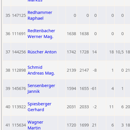
Redhammer
35
147125
0
0
0
0
0
Raphael
Redtenbacher
36
111691
1638
1638
0
0
0
Werner Mag.
37
144256
Rüscher Anton
1742
1728
14
18
10,5
18
Schmid
38
112898
2139
2147
-8
1
0
21
Andreas Mag.
Sensenberger
39
145676
1594
1655
-61
4
1
Jannik
Spiesberger
40
113922
2031
2033
-2
11
6
20
Gerhard
Wagner
41
115634
1720
1699
21
6
3
18
Martin