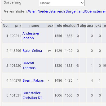
Sortierung
Vereinslisten:
Wien
Niederösterreich
Burgenland
Oberösterrei
No.
pnr
name
sex
elo
eloalt
diff
abg
anz
pkt
e
Andessner
1
100241
1556
1556
0
0
0
Johann
2
143596
Baier Celina
w
1429
1429
0
0
0
Brachtl
3
101220
1830
1833
-3
1
0
19
Thomas
4
144379
Breml Fabian
-
1486
1485
1
4
1
Burgstaller
5
101531
1606
1606
0
0
0
Christian DI.