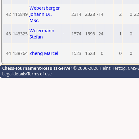
Webersberger
42
115849
Johann DI.
2314
2328
-14
2
0
22
MSc.
Weiermann
43
143325
-
1574
1598
-24
1
0
Stefan
44
138764
Zheng Marcel
1523
1523
0
0
0
Chess-Tournament-Results-Server
© 2006-2026 Heinz Herzog
, CMS-
Legal details/Terms of use