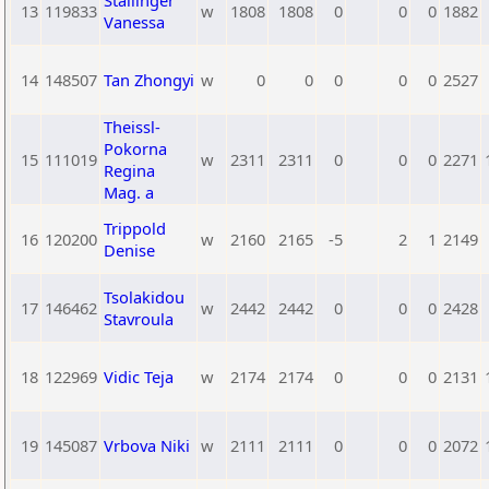
Stallinger
13
119833
w
1808
1808
0
0
0
1882
Vanessa
14
148507
Tan Zhongyi
w
0
0
0
0
0
2527
Theissl-
Pokorna
15
111019
w
2311
2311
0
0
0
2271
Regina
Mag. a
Trippold
16
120200
w
2160
2165
-5
2
1
2149
Denise
Tsolakidou
17
146462
w
2442
2442
0
0
0
2428
Stavroula
18
122969
Vidic Teja
w
2174
2174
0
0
0
2131
19
145087
Vrbova Niki
w
2111
2111
0
0
0
2072