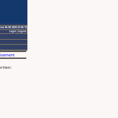
ime 06.08.2026 22:06:15
Login
Logout
artien: