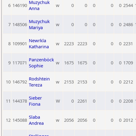
Muzychuk
6
146190
w
0
0
0
0
0
2544
Anna
Muzychuk
7
148506
w
0
0
0
0
0
2486
Mariya
Newrkla
8
109901
w
2223
2223
0
0
0
2231
Katharina
Panzenböck
9
117071
w
1675
1675
0
0
0
1709
Sophie
Rodshtein
10
146792
w
2153
2153
0
0
0
2212
Tereza
Sieber
11
144378
W
0
2261
0
0
0
2208
Fiona
Slaba
12
145088
w
2056
2056
0
0
0
2012
Andrea