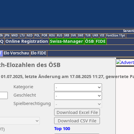
Servert
TA
JPN
MKD
LTU
NED
POL
POR
ROU
RUS
SRB
SVK
SWE
TUR
UKR
VIE
FontSize:11pt
AQ
Online Registration
Swiss-Manager
ÖSB
FIDE
T
Elo Vorschau
Elo FIDE
ch-Elozahlen des ÖSB
 01.07.2025, letzte Änderung am 17.08.2025 11:27, gewertete P
Kategorie
Geschlecht
Spielberechtigung
Top 100
UT)