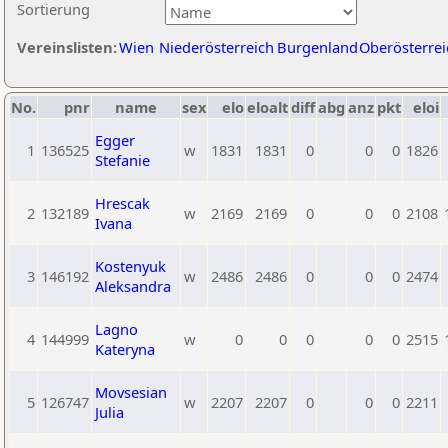
Sortierung
Vereinslisten:
Wien
Niederösterreich
Burgenland
Oberösterrei
No.
pnr
name
sex
elo
eloalt
diff
abg
anz
pkt
eloi
Egger
1
136525
w
1831
1831
0
0
0
1826
Stefanie
Hrescak
2
132189
w
2169
2169
0
0
0
2108
Ivana
Kostenyuk
3
146192
w
2486
2486
0
0
0
2474
Aleksandra
Lagno
4
144999
w
0
0
0
0
0
2515
Kateryna
Movsesian
5
126747
w
2207
2207
0
0
0
2211
Julia