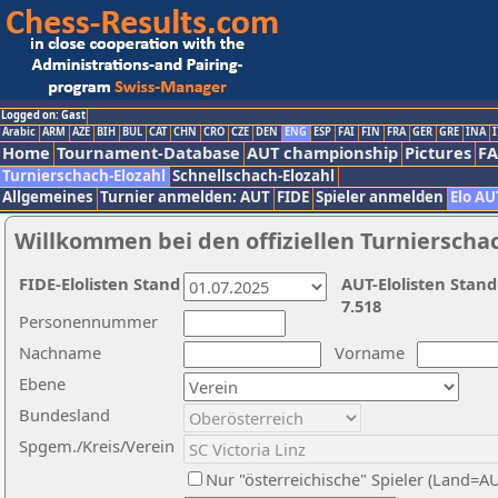
Logged on: Gast
Arabic
ARM
AZE
BIH
BUL
CAT
CHN
CRO
CZE
DEN
ENG
ESP
FAI
FIN
FRA
GER
GRE
INA
I
Home
Tournament-Database
AUT championship
Pictures
F
Turnierschach-Elozahl
Schnellschach-Elozahl
Allgemeines
Turnier anmelden: AUT
FIDE
Spieler anmelden
Elo AU
Willkommen bei den offiziellen Turnierscha
FIDE-Elolisten Stand
AUT-Elolisten Stand
7.518
Personennummer
Nachname
Vorname
Ebene
Bundesland
Spgem./Kreis/Verein
Nur "österreichische" Spieler (Land=A