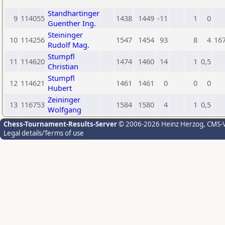
Standhartinger
9
114055
1438
1449
-11
1
0
Guenther Ing.
Steininger
10
114256
1547
1454
93
8
4
16
Rudolf Mag.
Stumpfl
11
114620
1474
1460
14
1
0,5
Christian
Stumpfl
12
114621
1461
1461
0
0
0
Hubert
Zeininger
13
116753
1584
1580
4
1
0,5
Wolfgang
Chess-Tournament-Results-Server
© 2006-2026 Heinz Herzog
, CMS-
Legal details/Terms of use