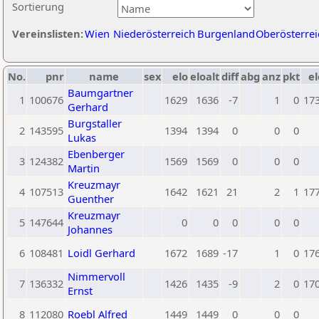
Sortierung
Vereinslisten:
Wien
Niederösterreich
Burgenland
Oberösterrei
No.
pnr
name
sex
elo
eloalt
diff
abg
anz
pkt
el
Baumgartner
1
100676
1629
1636
-7
1
0
17
Gerhard
Burgstaller
2
143595
1394
1394
0
0
0
Lukas
Ebenberger
3
124382
1569
1569
0
0
0
Martin
Kreuzmayr
4
107513
1642
1621
21
2
1
17
Guenther
Kreuzmayr
5
147644
0
0
0
0
0
Johannes
6
108481
Loidl Gerhard
1672
1689
-17
1
0
17
Nimmervoll
7
136332
1426
1435
-9
2
0
17
Ernst
8
112080
Roebl Alfred
1449
1449
0
0
0