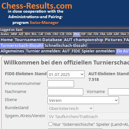
Logged on: Gast
Arabic
ARM
AZE
BIH
BUL
CAT
CHN
CRO
CZE
DEN
ENG
ESP
FAI
FIN
FRA
GER
GRE
INA
I
Home
Tournament-Database
AUT championship
Pictures
F
Turnierschach-Elozahl
Schnellschach-Elozahl
Allgemeines
Turnier anmelden: AUT
FIDE
Spieler anmelden
Elo AU
Willkommen bei den offiziellen Turnierscha
FIDE-Elolisten Stand
AUT-Elolisten Stand
7.518
Personennummer
Nachname
Vorname
Ebene
Bundesland
Spgem./Kreis/Verein
Nur "österreichische" Spieler (Land=A