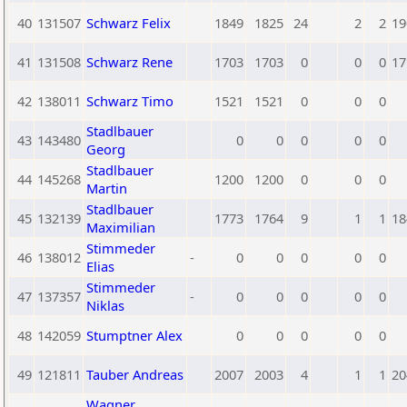
40
131507
Schwarz Felix
1849
1825
24
2
2
19
41
131508
Schwarz Rene
1703
1703
0
0
0
17
42
138011
Schwarz Timo
1521
1521
0
0
0
Stadlbauer
43
143480
0
0
0
0
0
Georg
Stadlbauer
44
145268
1200
1200
0
0
0
Martin
Stadlbauer
45
132139
1773
1764
9
1
1
18
Maximilian
Stimmeder
46
138012
-
0
0
0
0
0
Elias
Stimmeder
47
137357
-
0
0
0
0
0
Niklas
48
142059
Stumptner Alex
0
0
0
0
0
49
121811
Tauber Andreas
2007
2003
4
1
1
20
Wagner