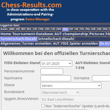
Logged on: Gast
Arabic
ARM
AZE
BIH
BUL
CAT
CHN
CRO
CZE
DEN
ENG
ESP
FAI
FIN
FRA
GER
GRE
INA
I
Home
Tournament-Database
AUT championship
Pictures
F
Turnierschach-Elozahl
Schnellschach-Elozahl
Allgemeines
Turnier anmelden: AUT
FIDE
Spieler anmelden
Elo AU
Willkommen bei den offiziellen Turnierscha
FIDE-Elolisten Stand
AUT-Elolisten Stand
7.518
Personennummer
Nachname
Vorname
Ebene
Bundesland
Spgem./Kreis/Verein
Nur "österreichische" Spieler (Land=A