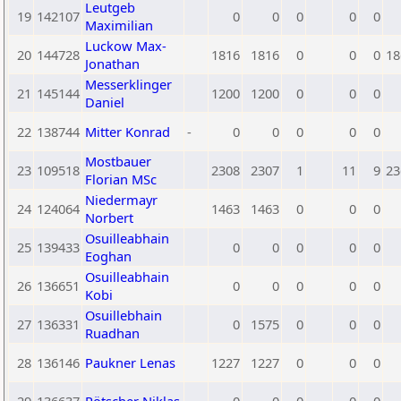
Leutgeb
19
142107
0
0
0
0
0
Maximilian
Luckow Max-
20
144728
1816
1816
0
0
0
18
Jonathan
Messerklinger
21
145144
1200
1200
0
0
0
Daniel
22
138744
Mitter Konrad
-
0
0
0
0
0
Mostbauer
23
109518
2308
2307
1
11
9
23
Florian MSc
Niedermayr
24
124064
1463
1463
0
0
0
Norbert
Osuilleabhain
25
139433
0
0
0
0
0
Eoghan
Osuilleabhain
26
136651
0
0
0
0
0
Kobi
Osuillebhain
27
136331
0
1575
0
0
0
Ruadhan
28
136146
Paukner Lenas
1227
1227
0
0
0