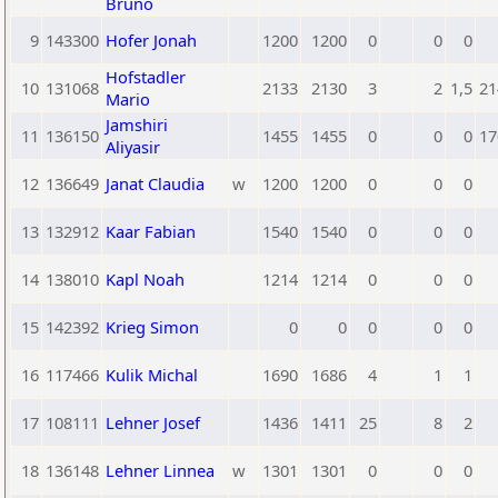
Bruno
9
143300
Hofer Jonah
1200
1200
0
0
0
Hofstadler
10
131068
2133
2130
3
2
1,5
21
Mario
Jamshiri
11
136150
1455
1455
0
0
0
17
Aliyasir
12
136649
Janat Claudia
w
1200
1200
0
0
0
13
132912
Kaar Fabian
1540
1540
0
0
0
14
138010
Kapl Noah
1214
1214
0
0
0
15
142392
Krieg Simon
0
0
0
0
0
16
117466
Kulik Michal
1690
1686
4
1
1
17
108111
Lehner Josef
1436
1411
25
8
2
18
136148
Lehner Linnea
w
1301
1301
0
0
0