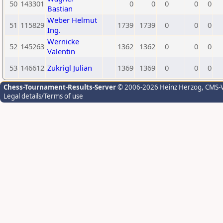
50
143301
0
0
0
0
0
Bastian
Weber Helmut
51
115829
1739
1739
0
0
0
Ing.
Wernicke
52
145263
1362
1362
0
0
0
Valentin
53
146612
Zukrigl Julian
1369
1369
0
0
0
Chess-Tournament-Results-Server
© 2006-2026 Heinz Herzog
, CMS-
Legal details/Terms of use