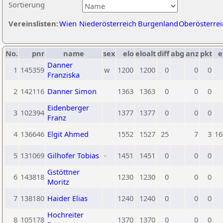
Sortierung
Vereinslisten:
Wien
Niederösterreich
Burgenland
Oberösterrei
No.
pnr
name
sex
elo
eloalt
diff
abg
anz
pkt
e
Danner
1
145359
w
1200
1200
0
0
0
Franziska
2
142116
Danner Simon
1363
1363
0
0
0
Eidenberger
3
102394
1377
1377
0
0
0
Franz
4
136646
Elgit Ahmed
1552
1527
25
7
3
16
5
131069
Gilhofer Tobias
-
1451
1451
0
0
0
Gstöttner
6
143818
1230
1230
0
0
0
Moritz
7
138180
Haider Elias
1240
1240
0
0
0
Hochreiter
8
105178
1370
1370
0
0
0