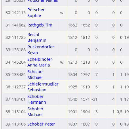
29
136637
Pötscher Niklas
0
0
0
0
0
Pötscher
30
142115
w
0
0
0
0
0
Sophie
31
141662
Rathgeb Tim
1652
1652
0
0
0
Reichl
32
111725
1812
1812
0
0
0
19
Benjamin
Ruckendorfer
33
138188
0
0
0
0
0
Kevin
Scheiblhofer
34
145264
w
1213
1213
0
0
0
Anna Maria
Schicho
35
133484
1804
1797
7
1
1
19
Michael
Schiefermueller
36
112737
1925
1919
6
1
1
19
Sebastian
Schober
37
113101
1540
1571
-31
4
1
17
Hermann
Schober
38
113104
1901
1904
-3
1
0,5
19
Michael
39
113106
Schober Peter
1807
1807
0
0
0
18