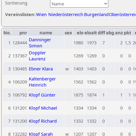
Sortierung
Vereinslisten:
Wien
Niederösterreich
Burgenland
Oberösterrei
No.
pnr
name
sex
elo
eloalt
diff
abg
anz
pkt
Danninger
1
128444
1980
1973
7
2
1,5
2
Simon
Doppler
2
137367
1269
1269
0
0
0
Laurenz
3
130485
Ebner Klara
w
1403
1403
0
0
0
1
Kaltenberger
4
106209
1562
1562
0
0
0
1
Heinrich
5
106792
Klopf Günter
1875
1874
1
1
1
1
6
131201
Klopf Michael
1334
1334
0
0
0
7
131200
Klopf Richard
1332
1332
0
0
0
8
132282
Klopf Sarah
w
1207
1207
0
0
0