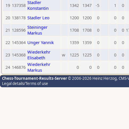
Stadler
19
137358
1342
1347
-5
1
0
Konstantin
20
138178
Stadler Leo
1200
1200
0
0
0
Steininger
21
128596
1708
1708
0
0
0
1
Markus
22
145364
Unger Yannik
1359
1359
0
0
0
Wiederkehr
23
145368
w
1225
1225
0
0
0
Elisabeth
Wiederkehr
24
146876
0
0
0
0
0
Markus
Chess-Tournament-Results-Server
© 2006-2026 Heinz Herzog
, CMS-
Legal details/Terms of use