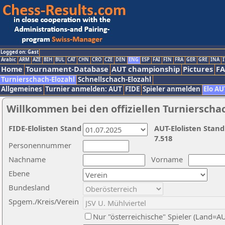
Logged on: Gast
Arabic
ARM
AZE
BIH
BUL
CAT
CHN
CRO
CZE
DEN
ENG
ESP
FAI
FIN
FRA
GER
GRE
INA
I
Home
Tournament-Database
AUT championship
Pictures
F
Turnierschach-Elozahl
Schnellschach-Elozahl
Allgemeines
Turnier anmelden: AUT
FIDE
Spieler anmelden
Elo AU
Willkommen bei den offiziellen Turnierscha
FIDE-Elolisten Stand
AUT-Elolisten Stand
7.518
Personennummer
Nachname
Vorname
Ebene
Bundesland
Spgem./Kreis/Verein
Nur "österreichische" Spieler (Land=A