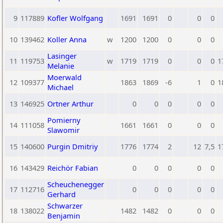
9
117889
Kofler Wolfgang
1691
1691
0
0
0
10
139462
Koller Anna
w
1200
1200
0
0
0
Lasinger
11
119753
w
1719
1719
0
0
0
1
Melanie
Moerwald
12
109377
1863
1869
-6
1
0
1
Michael
13
146925
Ortner Arthur
0
0
0
0
0
Pomierny
14
111058
1661
1661
0
0
0
Slawomir
15
140600
Purgin Dmitriy
1776
1774
2
12
7,5
1
16
143429
Reichör Fabian
0
0
0
0
0
Scheuchenegger
17
112716
0
0
0
0
0
Gerhard
Schwarzer
18
138022
1482
1482
0
0
0
Benjamin