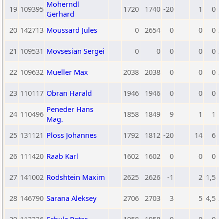
Moherndl
19
109395
1720
1740
-20
1
0
Gerhard
20
142713
Moussard Jules
0
2654
0
0
0
21
109531
Movsesian Sergei
0
0
0
0
0
22
109632
Mueller Max
2038
2038
0
0
0
23
110117
Obran Harald
1946
1946
0
0
0
Peneder Hans
24
110496
1858
1849
9
1
1
Mag.
25
131121
Ploss Johannes
1792
1812
-20
14
6
26
111420
Raab Karl
1602
1602
0
0
0
27
141002
Rodshtein Maxim
2625
2626
-1
2
1,5
28
146790
Sarana Aleksey
2706
2703
3
5
4,5