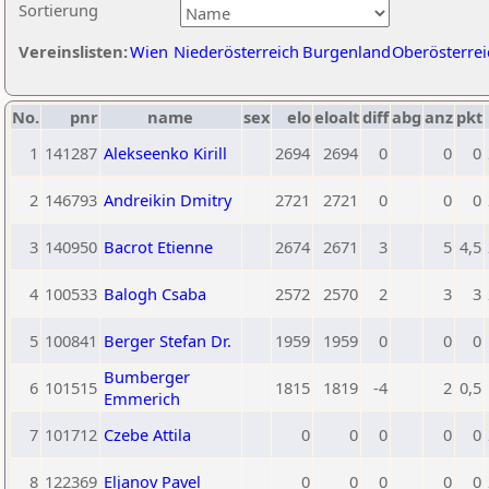
Sortierung
Vereinslisten:
Wien
Niederösterreich
Burgenland
Oberösterrei
No.
pnr
name
sex
elo
eloalt
diff
abg
anz
pkt
1
141287
Alekseenko Kirill
2694
2694
0
0
0
2
146793
Andreikin Dmitry
2721
2721
0
0
0
3
140950
Bacrot Etienne
2674
2671
3
5
4,5
4
100533
Balogh Csaba
2572
2570
2
3
3
5
100841
Berger Stefan Dr.
1959
1959
0
0
0
Bumberger
6
101515
1815
1819
-4
2
0,5
Emmerich
7
101712
Czebe Attila
0
0
0
0
0
8
122369
Eljanov Pavel
0
0
0
0
0