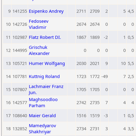
9
141255
Esipenko Andrey
2711
2709
2
5
4,5
Fedoseev
10
142726
2674
2674
0
0
0
Vladimir
11
102987
Flatz Robert DI.
1867
1869
-2
1
0,5
Grischuk
12
144995
0
0
0
0
0
Alexander
13
105721
Humer Wolfgang
2030
2021
9
10
5,5
14
107781
Kuttnig Roland
1723
1772
-49
7
2,5
Lachmaier Franz
15
107807
1705
1705
0
0
0
Jun.
Maghsoodloo
16
142577
2742
2735
7
4
4
Parham
17
108640
Maier Gerald
1516
1519
-3
1
0,5
Mamedyarov
18
132852
2734
2731
3
4
3,5
Shakhriyar