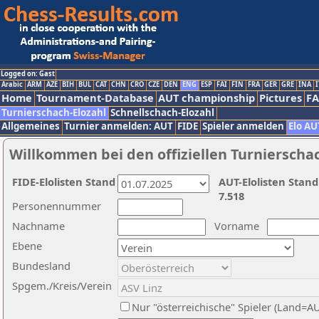
Logged on: Gast
Arabic
ARM
AZE
BIH
BUL
CAT
CHN
CRO
CZE
DEN
ENG
ESP
FAI
FIN
FRA
GER
GRE
INA
I
Home
Tournament-Database
AUT championship
Pictures
F
Turnierschach-Elozahl
Schnellschach-Elozahl
Allgemeines
Turnier anmelden: AUT
FIDE
Spieler anmelden
Elo AU
Willkommen bei den offiziellen Turnierscha
FIDE-Elolisten Stand
AUT-Elolisten Stand
7.518
Personennummer
Nachname
Vorname
Ebene
Bundesland
Spgem./Kreis/Verein
Nur "österreichische" Spieler (Land=A