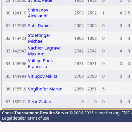
29
113336
Schulz Peter
1958
1958
0
0
0
Shimanov
30
124110
2593
2592
1
4
3,5
Aleksandr
31
117905
Stitz Daniel
2005
2005
0
0
0
Stoettinger
32
114424
1808
1808
0
0
0
Michael
Vachier-Lagrave
33
142943
2742
2742
0
4
3
Maxime
Vallejo Pons
34
144996
2671
2671
0
0
0
Francisco
35
144994
Vitiugov Nikita
2700
2700
0
0
0
36
115518
Voglhofer Martin
2056
2051
5
1
1
37
138541
Zecir Zlatan
0
0
0
0
0
Chess-Tournament-Results-Server
© 2006-2026 Heinz Herzog
, CMS-
Legal details/Terms of use