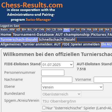
Logged on: Gast
Arabic
ARM
AZE
BIH
BUL
CAT
CHN
CRO
CZE
DEN
ENG
ESP
FAI
FIN
FRA
GER
GRE
INA
I
Home
Tournament-Database
AUT championship
Pictures
F
Turnierschach-Elozahl
Schnellschach-Elozahl
Allgemeines
Turnier anmelden: AUT
FIDE
Spieler anmelden
Elo AU
Willkommen bei den offiziellen Turnierscha
FIDE-Elolisten Stand
AUT-Elolisten Stand
7.518
Personennummer
Nachname
Vorname
Ebene
Bundesland
Spgem./Kreis/Verein
Nur "österreichische" Spieler (Land=A