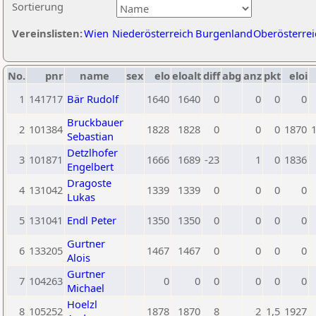
Sortierung
Vereinslisten:
Wien
Niederösterreich
Burgenland
Oberösterrei
No.
pnr
name
sex
elo
eloalt
diff
abg
anz
pkt
eloi
1
141717
Bär Rudolf
1640
1640
0
0
0
0
Bruckbauer
2
101384
1828
1828
0
0
0
1870
Sebastian
Detzlhofer
3
101871
1666
1689
-23
1
0
1836
Engelbert
Dragoste
4
131042
1339
1339
0
0
0
0
Lukas
5
131041
Endl Peter
1350
1350
0
0
0
0
Gurtner
6
133205
1467
1467
0
0
0
0
Alois
Gurtner
7
104263
0
0
0
0
0
0
Michael
Hoelzl
8
105252
1878
1870
8
2
1,5
1927