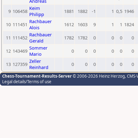
Andreas
Keim
9
106458
1881
1882
-1
1
0,5
1946
Philipp
Rachbauer
10
111451
1612
1603
9
1
1
1824
Alois
Rachbauer
11
111452
1782
1782
0
0
0
0
Gerald
Sommer
12
143469
0
0
0
0
0
0
Mario
Zeller
13
127359
0
0
0
0
0
0
Reinhard
Chess-Tournament-Results-Server
© 2006-2026 Heinz Herzog
, CMS-
Legal details/Terms of use