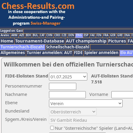
Logged on: Gast
Arabic
ARM
AZE
BIH
BUL
CAT
CHN
CRO
CZE
DEN
ENG
ESP
FAI
FIN
FRA
GER
GRE
INA
I
Home
Tournament-Database
AUT championship
Pictures
F
Turnierschach-Elozahl
Schnellschach-Elozahl
Allgemeines
Turnier anmelden: AUT
FIDE
Spieler anmelden
Elo AU
Willkommen bei den offiziellen Turnierscha
FIDE-Elolisten Stand
AUT-Elolisten Stand
7.518
Personennummer
Nachname
Vorname
Ebene
Bundesland
Spgem./Kreis/Verein
Nur "österreichische" Spieler (Land=A