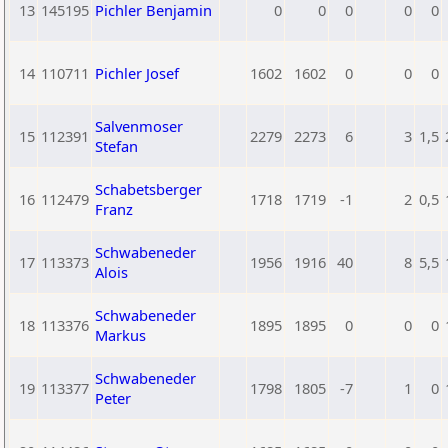
13
145195
Pichler Benjamin
0
0
0
0
0
14
110711
Pichler Josef
1602
1602
0
0
0
Salvenmoser
15
112391
2279
2273
6
3
1,5
Stefan
Schabetsberger
16
112479
1718
1719
-1
2
0,5
Franz
Schwabeneder
17
113373
1956
1916
40
8
5,5
Alois
Schwabeneder
18
113376
1895
1895
0
0
0
Markus
Schwabeneder
19
113377
1798
1805
-7
1
0
Peter