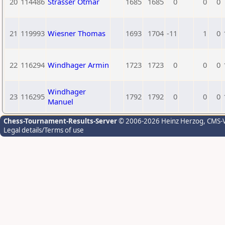
20
114486
Strasser Otmar
1685
1685
0
0
0
21
119993
Wiesner Thomas
1693
1704
-11
1
0
22
116294
Windhager Armin
1723
1723
0
0
0
Windhager
23
116295
1792
1792
0
0
0
Manuel
Chess-Tournament-Results-Server
© 2006-2026 Heinz Herzog
, CMS-
Legal details/Terms of use