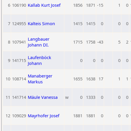
6
106190
Kallab Kurt Josef
1856
1871
-15
1
0
7
124955
Kalteis Simon
1415
1415
0
0
0
Langbauer
8
107941
1715
1758
-43
5
2
Johann DI.
Laufenböck
9
141715
0
0
0
0
0
Johann
Manaberger
10
108714
1655
1638
17
1
1
Markus
11
141714
Mäule Vanessa
w
0
1333
0
0
0
12
109029
Mayrhofer Josef
1881
1881
0
0
0