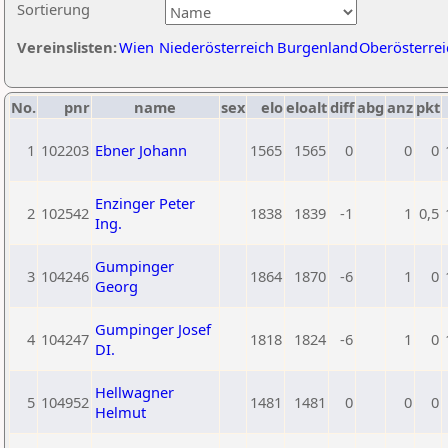
Sortierung
Vereinslisten:
Wien
Niederösterreich
Burgenland
Oberösterrei
No.
pnr
name
sex
elo
eloalt
diff
abg
anz
pkt
1
102203
Ebner Johann
1565
1565
0
0
0
Enzinger Peter
2
102542
1838
1839
-1
1
0,5
Ing.
Gumpinger
3
104246
1864
1870
-6
1
0
Georg
Gumpinger Josef
4
104247
1818
1824
-6
1
0
DI.
Hellwagner
5
104952
1481
1481
0
0
0
Helmut