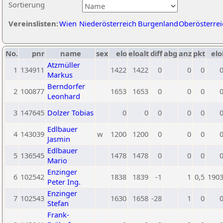
Sortierung
Vereinslisten:
Wien
Niederösterreich
Burgenland
Oberösterrei
No.
pnr
name
sex
elo
eloalt
diff
abg
anz
pkt
elo
Atzmüller
1
134911
1422
1422
0
0
0
Markus
Berndorfer
2
100877
1653
1653
0
0
0
Leonhard
3
147645
Dolzer Tobias
0
0
0
0
0
Edlbauer
4
143039
w
1200
1200
0
0
0
Jasmin
Edlbauer
5
136545
1478
1478
0
0
0
Mario
Enzinger
6
102542
1838
1839
-1
1
0,5
190
Peter Ing.
Enzinger
7
102543
1630
1658
-28
1
0
Stefan
Frank-