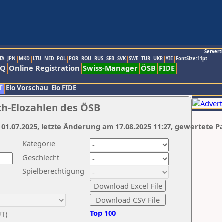
Servert
TA
JPN
MKD
LTU
NED
POL
POR
ROU
RUS
SRB
SVK
SWE
TUR
UKR
VIE
FontSize:11pt
AQ
Online Registration
Swiss-Manager
ÖSB
FIDE
T
Elo Vorschau
Elo FIDE
ch-Elozahlen des ÖSB
 01.07.2025, letzte Änderung am 17.08.2025 11:27, gewertete P
Kategorie
Geschlecht
Spielberechtigung
Top 100
UT)