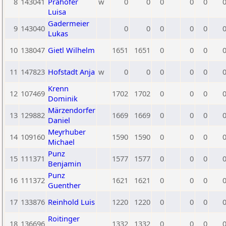
8
143041
Prähofer
w
0
0
0
0
0
Luisa
Gadermeier
9
143040
0
0
0
0
0
Lukas
10
138047
Gietl Wilhelm
1651
1651
0
0
0
11
147823
Hofstadt Anja
w
0
0
0
0
0
Krenn
12
107469
1702
1702
0
0
0
Dominik
Märzendorfer
13
129882
1669
1669
0
0
0
Daniel
Meyrhuber
14
109160
1590
1590
0
0
0
Michael
Punz
15
111371
1577
1577
0
0
0
Benjamin
Punz
16
111372
1621
1621
0
0
0
Guenther
17
133876
Reinhold Luis
1220
1220
0
0
0
Roitinger
18
136696
1332
1332
0
0
0