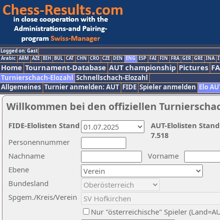
Logged on: Gast
Arabic
ARM
AZE
BIH
BUL
CAT
CHN
CRO
CZE
DEN
ENG
ESP
FAI
FIN
FRA
GER
GRE
INA
I
Home
Tournament-Database
AUT championship
Pictures
F
Turnierschach-Elozahl
Schnellschach-Elozahl
Allgemeines
Turnier anmelden: AUT
FIDE
Spieler anmelden
Elo AU
Willkommen bei den offiziellen Turnierscha
FIDE-Elolisten Stand
AUT-Elolisten Stand
7.518
Personennummer
Nachname
Vorname
Ebene
Bundesland
Spgem./Kreis/Verein
Nur "österreichische" Spieler (Land=A