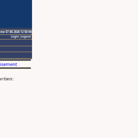
ime 07.08.2026 12:50:04
Login
Logout
artien: