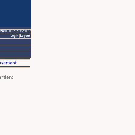
ime 07.08.2026 15:30:37
Login
Logout
artien: