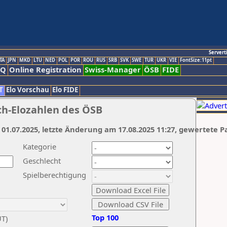
Servert
TA
JPN
MKD
LTU
NED
POL
POR
ROU
RUS
SRB
SVK
SWE
TUR
UKR
VIE
FontSize:11pt
AQ
Online Registration
Swiss-Manager
ÖSB
FIDE
T
Elo Vorschau
Elo FIDE
ch-Elozahlen des ÖSB
 01.07.2025, letzte Änderung am 17.08.2025 11:27, gewertete P
Kategorie
Geschlecht
Spielberechtigung
Top 100
UT)