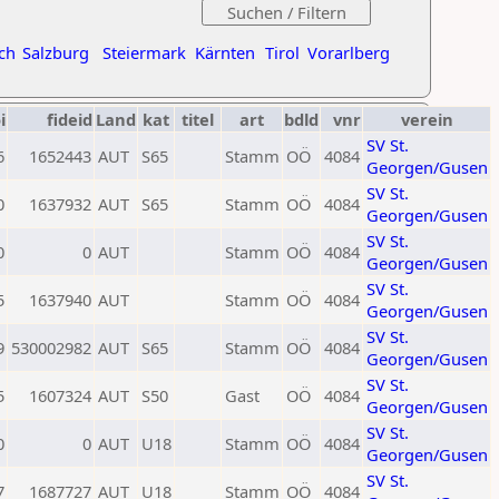
ch
Salzburg
Steiermark
Kärnten
Tirol
Vorarlberg
i
fideid
Land
kat
titel
art
bdld
vnr
verein
SV St.
6
1652443
AUT
S65
Stamm
OÖ
4084
Georgen/Gusen
SV St.
0
1637932
AUT
S65
Stamm
OÖ
4084
Georgen/Gusen
SV St.
0
0
AUT
Stamm
OÖ
4084
Georgen/Gusen
SV St.
5
1637940
AUT
Stamm
OÖ
4084
Georgen/Gusen
SV St.
9
530002982
AUT
S65
Stamm
OÖ
4084
Georgen/Gusen
SV St.
5
1607324
AUT
S50
Gast
OÖ
4084
Georgen/Gusen
SV St.
0
0
AUT
U18
Stamm
OÖ
4084
Georgen/Gusen
SV St.
7
1687727
AUT
U18
Stamm
OÖ
4084