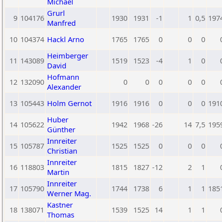
Michael
Grurl
9
104176
1930
1931
-1
1
0,5
197
Manfred
10
104374
Hackl Arno
1765
1765
0
0
0
Heimberger
11
143089
1519
1523
-4
1
0
David
Hofmann
12
132090
0
0
0
0
0
Alexander
13
105443
Holm Gernot
1916
1916
0
0
0
191
Huber
14
105622
1942
1968
-26
14
7,5
195
Günther
Innreiter
15
105787
1525
1525
0
0
0
Christian
Innreiter
16
118803
1815
1827
-12
2
1
Martin
Innreiter
17
105790
1744
1738
6
1
1
185
Werner Mag.
Kastner
18
138071
1539
1525
14
1
1
Thomas