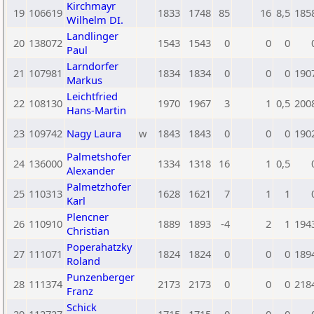
Kirchmayr
19
106619
1833
1748
85
16
8,5
185
Wilhelm DI.
Landlinger
20
138072
1543
1543
0
0
0
Paul
Larndorfer
21
107981
1834
1834
0
0
0
190
Markus
Leichtfried
22
108130
1970
1967
3
1
0,5
200
Hans-Martin
23
109742
Nagy Laura
w
1843
1843
0
0
0
190
Palmetshofer
24
136000
1334
1318
16
1
0,5
Alexander
Palmetzhofer
25
110313
1628
1621
7
1
1
Karl
Plencner
26
110910
1889
1893
-4
2
1
194
Christian
Poperahatzky
27
111071
1824
1824
0
0
0
189
Roland
Punzenberger
28
111374
2173
2173
0
0
0
218
Franz
Schick