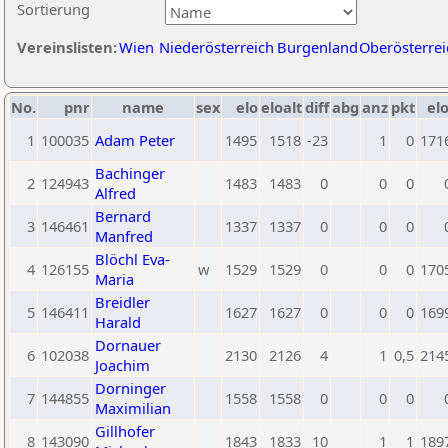
Sortierung
Vereinslisten:
Wien
Niederösterreich
Burgenland
Oberösterrei
No.
pnr
name
sex
elo
eloalt
diff
abg
anz
pkt
elo
1
100035
Adam Peter
1495
1518
-23
1
0
171
Bachinger
2
124943
1483
1483
0
0
0
Alfred
Bernard
3
146461
1337
1337
0
0
0
Manfred
Blöchl Eva-
4
126155
w
1529
1529
0
0
0
170
Maria
Breidler
5
146411
1627
1627
0
0
0
169
Harald
Dornauer
6
102038
2130
2126
4
1
0,5
214
Joachim
Dorninger
7
144855
1558
1558
0
0
0
Maximilian
Gillhofer
8
143090
1843
1833
10
1
1
189