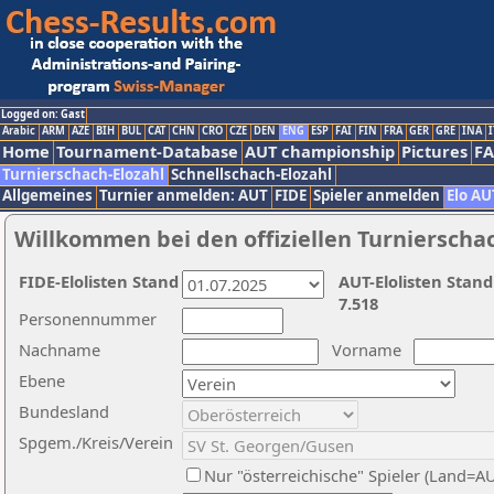
Logged on: Gast
Arabic
ARM
AZE
BIH
BUL
CAT
CHN
CRO
CZE
DEN
ENG
ESP
FAI
FIN
FRA
GER
GRE
INA
I
Home
Tournament-Database
AUT championship
Pictures
F
Turnierschach-Elozahl
Schnellschach-Elozahl
Allgemeines
Turnier anmelden: AUT
FIDE
Spieler anmelden
Elo AU
Willkommen bei den offiziellen Turnierscha
FIDE-Elolisten Stand
AUT-Elolisten Stand
7.518
Personennummer
Nachname
Vorname
Ebene
Bundesland
Spgem./Kreis/Verein
Nur "österreichische" Spieler (Land=A