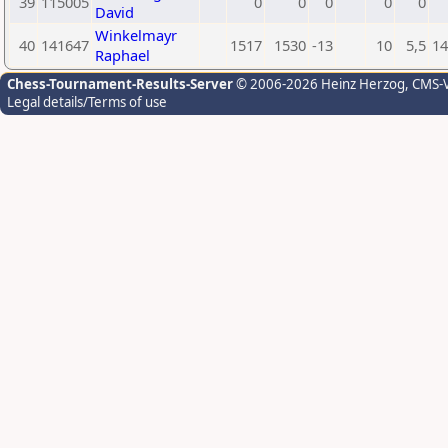
39
115005
0
0
0
0
0
David
Winkelmayr
40
141647
1517
1530
-13
10
5,5
14
Raphael
Chess-Tournament-Results-Server
© 2006-2026 Heinz Herzog
, CMS-
Legal details/Terms of use