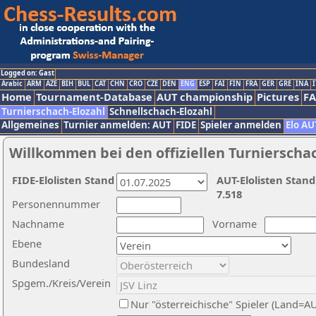
Logged on: Gast
Arabic
ARM
AZE
BIH
BUL
CAT
CHN
CRO
CZE
DEN
ENG
ESP
FAI
FIN
FRA
GER
GRE
INA
I
Home
Tournament-Database
AUT championship
Pictures
F
Turnierschach-Elozahl
Schnellschach-Elozahl
Allgemeines
Turnier anmelden: AUT
FIDE
Spieler anmelden
Elo AU
Willkommen bei den offiziellen Turnierscha
FIDE-Elolisten Stand
AUT-Elolisten Stand
7.518
Personennummer
Nachname
Vorname
Ebene
Bundesland
Spgem./Kreis/Verein
Nur "österreichische" Spieler (Land=A