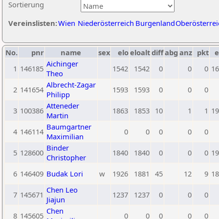
Sortierung
Vereinslisten:
Wien
Niederösterreich
Burgenland
Oberösterrei
No.
pnr
name
sex
elo
eloalt
diff
abg
anz
pkt
e
Aichinger
1
146185
1542
1542
0
0
0
16
Theo
Albrecht-Zagar
2
141654
1593
1593
0
0
0
Philipp
Atteneder
3
100386
1863
1853
10
1
1
19
Martin
Baumgartner
4
146114
0
0
0
0
0
Maximilian
Binder
5
128600
1840
1840
0
0
0
19
Christopher
6
146409
Budak Lori
w
1926
1881
45
12
9
18
Chen Leo
7
145671
1237
1237
0
0
0
Jiajun
Chen
8
145605
0
0
0
0
0