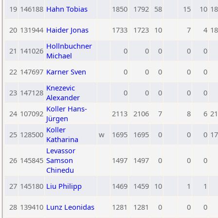
19
146188
Hahn Tobias
1850
1792
58
15
10
18
20
131944
Haider Jonas
1733
1723
10
7
4
18
Hollnbuchner
21
141026
0
0
0
0
0
Michael
22
147697
Karner Sven
0
0
0
0
0
Knezevic
23
147128
0
0
0
0
0
Alexander
Koller Hans-
24
107092
2113
2106
7
8
6
21
Jürgen
Koller
25
128500
w
1695
1695
0
0
0
17
Katharina
Levassor
26
145845
Samson
1497
1497
0
0
0
Chinedu
27
145180
Liu Philipp
1469
1459
10
1
1
28
139410
Lunz Leonidas
1281
1281
0
0
0