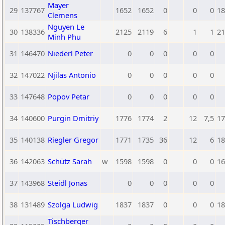
Mayer
29
137767
1652
1652
0
0
0
18
Clemens
Nguyen Le
30
138336
2125
2119
6
1
1
21
Minh Phu
31
146470
Niederl Peter
0
0
0
0
0
32
147022
Njilas Antonio
0
0
0
0
0
33
147648
Popov Petar
0
0
0
0
0
34
140600
Purgin Dmitriy
1776
1774
2
12
7,5
17
35
140138
Riegler Gregor
1771
1735
36
12
6
18
36
142063
Schütz Sarah
w
1598
1598
0
0
0
16
37
143968
Steidl Jonas
0
0
0
0
0
38
131489
Szolga Ludwig
1837
1837
0
0
0
18
Tischberger