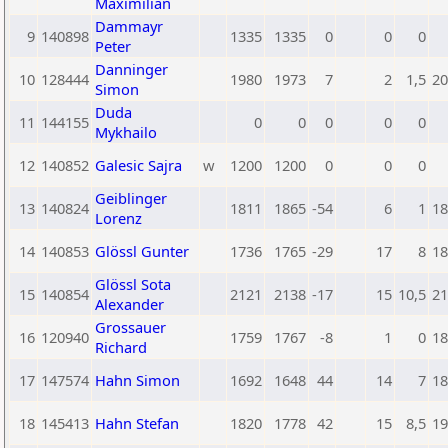
Maximilian
Dammayr
9
140898
1335
1335
0
0
0
Peter
Danninger
10
128444
1980
1973
7
2
1,5
20
Simon
Duda
11
144155
0
0
0
0
0
Mykhailo
12
140852
Galesic Sajra
w
1200
1200
0
0
0
Geiblinger
13
140824
1811
1865
-54
6
1
18
Lorenz
14
140853
Glössl Gunter
1736
1765
-29
17
8
18
Glössl Sota
15
140854
2121
2138
-17
15
10,5
21
Alexander
Grossauer
16
120940
1759
1767
-8
1
0
18
Richard
17
147574
Hahn Simon
1692
1648
44
14
7
18
18
145413
Hahn Stefan
1820
1778
42
15
8,5
19