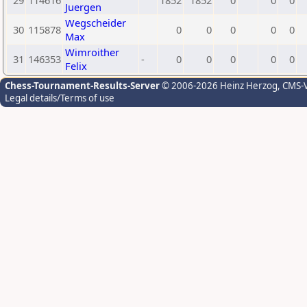
29
114616
1852
1852
0
0
0
Juergen
Wegscheider
30
115878
0
0
0
0
0
Max
Wimroither
31
146353
-
0
0
0
0
0
Felix
Chess-Tournament-Results-Server
© 2006-2026 Heinz Herzog
, CMS-
Legal details/Terms of use