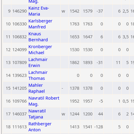
Mag.
Kainz Eva-
9
146290
w
1542
1579
-37
6
2,5
1
Maria
Karlsberger
10
106330
1763
1763
0
0
0
1
Manfred
Knaus
11
106832
1653
1647
6
6
3,5
1
Bernhard
Kronberger
12
124099
1530
1530
0
0
0
Michael
Lachmair
13
107809
1862
1893
-31
11
5
1
Erwin
Lachmair
14
139623
0
0
0
0
0
Thomas
Mahler
15
141205
-
1378
1378
0
0
0
Raphael
Navratil Robert
16
109766
1952
1957
-5
1
0,5
1
Mag.
Nawratil
17
146037
w
1244
1200
44
6
2
1
Tatjana
Rathberger
18
111613
1413
1541
-128
5
0
Anton