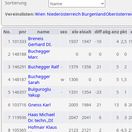
Sortierung
Vereinslisten:
Wien
Niederösterreich
Burgenland
Oberösterrei
No.
pnr
name
sex
elo
eloalt
diff
abg
anz
pkt
Breneis
1
101333
1937
1947
-10
4
2,5
1
Gerhard DI.
Buchegger
2
148188
0
0
0
0
0
Marc
3
146291
Buchegger Ralf
-
1379
1358
21
5
2
Buchegger
4
148187
w
1306
0
0
5
1,5
Sarah
Bulguroglu
5
146357
-
1331
1354
-23
5
1
Yakup
6
103716
Gneiss Karl
2005
1984
21
13
8
2
Haas Michael
7
119936
2047
2041
6
5
3
2
Dr. techn.,DI
Hofmair Klaus
8
105365
2123
2121
2
6
4,5
2