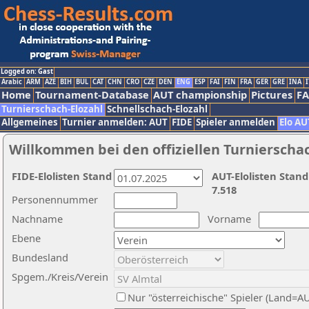
Logged on: Gast
Arabic
ARM
AZE
BIH
BUL
CAT
CHN
CRO
CZE
DEN
ENG
ESP
FAI
FIN
FRA
GER
GRE
INA
I
Home
Tournament-Database
AUT championship
Pictures
F
Turnierschach-Elozahl
Schnellschach-Elozahl
Allgemeines
Turnier anmelden: AUT
FIDE
Spieler anmelden
Elo AU
Willkommen bei den offiziellen Turnierscha
FIDE-Elolisten Stand
AUT-Elolisten Stand
7.518
Personennummer
Nachname
Vorname
Ebene
Bundesland
Spgem./Kreis/Verein
Nur "österreichische" Spieler (Land=A