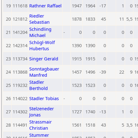
19
111618
Rathner Raffael
1947
1964
-17
1
0
1
Riedler
20
121812
1878
1833
45
11
5,5
1
Sebastian
Schindling
21
141204
-
0
0
0
0
0
Michael
Schögl-Wolf
22
142314
1390
1390
0
0
0
Hubertus
23
113734
Singer Gerald
1915
1915
0
0
0
1
Sonntagbauer
24
113868
1457
1496
-39
22
9
1
Manfred
Stadler
25
119232
1523
1523
0
0
0
1
Berthold
26
114022
Stadler Tobias
-
0
0
0
0
0
Stelzeneder
27
114302
1727
1740
-13
1
0
Jonas
Strassmair
28
114491
1561
1518
43
5
3,5
1
Christian
Stummer