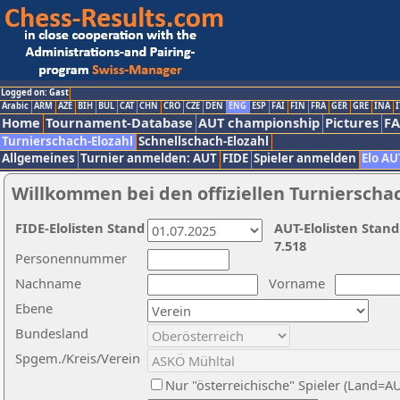
Logged on: Gast
Arabic
ARM
AZE
BIH
BUL
CAT
CHN
CRO
CZE
DEN
ENG
ESP
FAI
FIN
FRA
GER
GRE
INA
I
Home
Tournament-Database
AUT championship
Pictures
F
Turnierschach-Elozahl
Schnellschach-Elozahl
Allgemeines
Turnier anmelden: AUT
FIDE
Spieler anmelden
Elo AU
Willkommen bei den offiziellen Turnierscha
FIDE-Elolisten Stand
AUT-Elolisten Stand
7.518
Personennummer
Nachname
Vorname
Ebene
Bundesland
Spgem./Kreis/Verein
Nur "österreichische" Spieler (Land=A