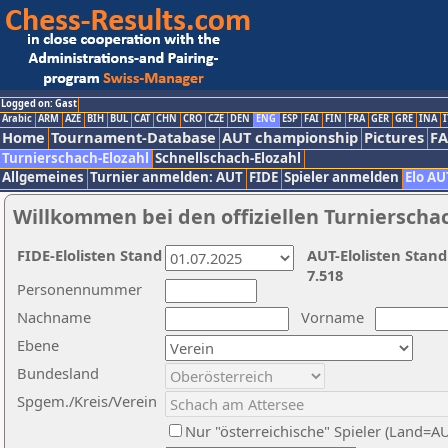
Logged on: Gast
Arabic
ARM
AZE
BIH
BUL
CAT
CHN
CRO
CZE
DEN
ENG
ESP
FAI
FIN
FRA
GER
GRE
INA
I
Home
Tournament-Database
AUT championship
Pictures
F
Turnierschach-Elozahl
Schnellschach-Elozahl
Allgemeines
Turnier anmelden: AUT
FIDE
Spieler anmelden
Elo AU
Willkommen bei den offiziellen Turnierscha
FIDE-Elolisten Stand
AUT-Elolisten Stand
7.518
Personennummer
Nachname
Vorname
Ebene
Bundesland
Spgem./Kreis/Verein
Nur "österreichische" Spieler (Land=A