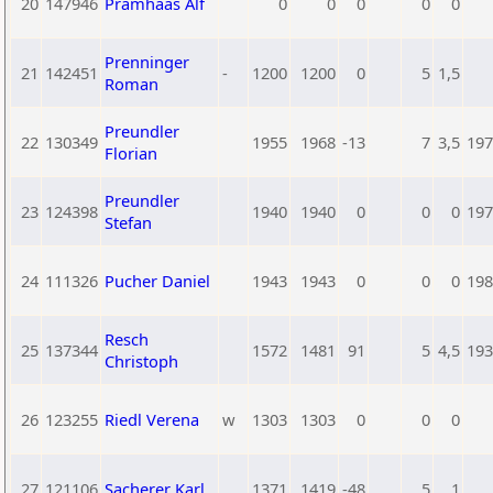
20
147946
Pramhaas Alf
0
0
0
0
0
Prenninger
21
142451
-
1200
1200
0
5
1,5
Roman
Preundler
22
130349
1955
1968
-13
7
3,5
197
Florian
Preundler
23
124398
1940
1940
0
0
0
197
Stefan
24
111326
Pucher Daniel
1943
1943
0
0
0
198
Resch
25
137344
1572
1481
91
5
4,5
193
Christoph
26
123255
Riedl Verena
w
1303
1303
0
0
0
27
121106
Sacherer Karl
1371
1419
-48
5
1