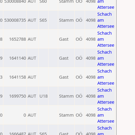
0
530008840
AUT
S60
Stamm
OÖ
4098
am
Attersee
Schach
0
530008735
AUT
S65
Stamm
OÖ
4098
am
Attersee
Schach
8
1652788
AUT
Gast
OÖ
4098
am
Attersee
Schach
9
1641140
AUT
Gast
OÖ
4098
am
Attersee
Schach
3
1641158
AUT
Gast
OÖ
4098
am
Attersee
Schach
9
1699750
AUT
U18
Stamm
OÖ
4098
am
Attersee
Schach
0
0
AUT
Stamm
OÖ
4098
am
Attersee
Schach
0
1666487
AUT
S65
Gast
OÖ
4098
am