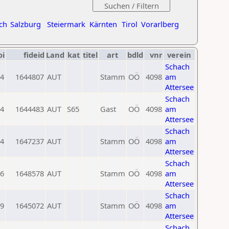
ch
Salzburg
Steiermark
Kärnten
Tirol
Vorarlberg
oi
fideid
Land
kat
titel
art
bdld
vnr
verein
Schach
4
1644807
AUT
Stamm
OÖ
4098
am
Attersee
Schach
4
1644483
AUT
S65
Gast
OÖ
4098
am
Attersee
Schach
4
1647237
AUT
Stamm
OÖ
4098
am
Attersee
Schach
6
1648578
AUT
Stamm
OÖ
4098
am
Attersee
Schach
9
1645072
AUT
Stamm
OÖ
4098
am
Attersee
Schach