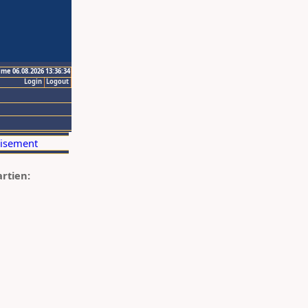
ime 06.08.2026 13:36:34
Login
Logout
artien: