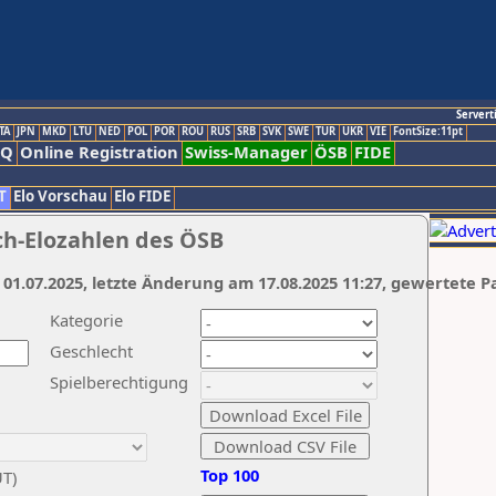
Servert
TA
JPN
MKD
LTU
NED
POL
POR
ROU
RUS
SRB
SVK
SWE
TUR
UKR
VIE
FontSize:11pt
AQ
Online Registration
Swiss-Manager
ÖSB
FIDE
T
Elo Vorschau
Elo FIDE
ch-Elozahlen des ÖSB
 01.07.2025, letzte Änderung am 17.08.2025 11:27, gewertete P
Kategorie
Geschlecht
Spielberechtigung
Top 100
UT)