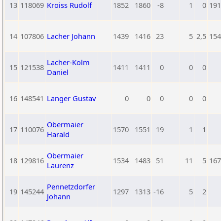
13
118069
Kroiss Rudolf
1852
1860
-8
1
0
191
14
107806
Lacher Johann
1439
1416
23
5
2,5
154
Lacher-Kolm
15
121538
1411
1411
0
0
0
Daniel
16
148541
Langer Gustav
0
0
0
0
0
Obermaier
17
110076
1570
1551
19
1
1
Harald
Obermaier
18
129816
1534
1483
51
11
5
167
Laurenz
Pennetzdorfer
19
145244
1297
1313
-16
5
2
Johann