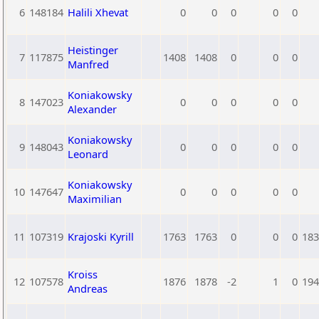
6
148184
Halili Xhevat
0
0
0
0
0
Heistinger
7
117875
1408
1408
0
0
0
Manfred
Koniakowsky
8
147023
0
0
0
0
0
Alexander
Koniakowsky
9
148043
0
0
0
0
0
Leonard
Koniakowsky
10
147647
0
0
0
0
0
Maximilian
11
107319
Krajoski Kyrill
1763
1763
0
0
0
183
Kroiss
12
107578
1876
1878
-2
1
0
194
Andreas