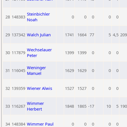
Steinbichler
28
148383
0
0
0
0
0
Noah
29
137342
Walch Julian
1741
1664
77
5
4,5
209
Wechselauer
30
117879
1399
1399
0
0
0
Peter
Weninger
31
116045
1629
1629
0
0
0
Manuel
32
139359
Wiener Alwis
1527
1527
0
0
0
Wimmer
33
116267
1848
1865
-17
10
5
190
Herbert
34
148384
Wimmer Paul
0
0
0
0
0