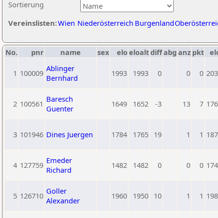
Sortierung
Vereinslisten:
Wien
Niederösterreich
Burgenland
Oberösterrei
No.
pnr
name
sex
elo
eloalt
diff
abg
anz
pkt
el
Ablinger
1
100009
1993
1993
0
0
0
203
Bernhard
Baresch
2
100561
1649
1652
-3
13
7
176
Guenter
3
101946
Dines Juergen
1784
1765
19
1
1
187
Emeder
4
127759
1482
1482
0
0
0
174
Richard
Goller
5
126710
1960
1950
10
1
1
198
Alexander