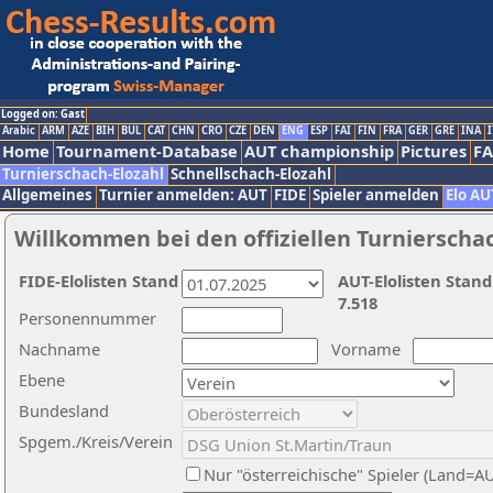
Logged on: Gast
Arabic
ARM
AZE
BIH
BUL
CAT
CHN
CRO
CZE
DEN
ENG
ESP
FAI
FIN
FRA
GER
GRE
INA
I
Home
Tournament-Database
AUT championship
Pictures
F
Turnierschach-Elozahl
Schnellschach-Elozahl
Allgemeines
Turnier anmelden: AUT
FIDE
Spieler anmelden
Elo AU
Willkommen bei den offiziellen Turnierscha
FIDE-Elolisten Stand
AUT-Elolisten Stand
7.518
Personennummer
Nachname
Vorname
Ebene
Bundesland
Spgem./Kreis/Verein
Nur "österreichische" Spieler (Land=A