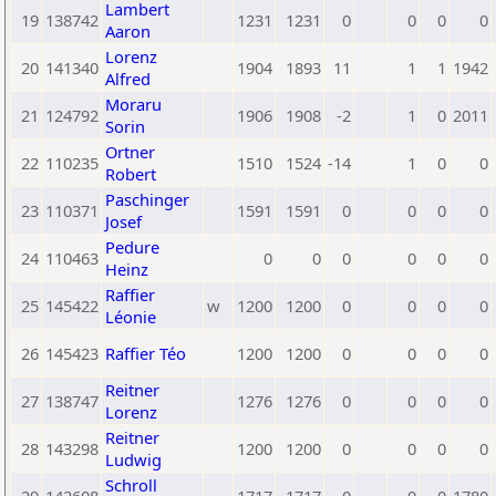
Lambert
19
138742
1231
1231
0
0
0
0
Aaron
Lorenz
20
141340
1904
1893
11
1
1
1942
Alfred
Moraru
21
124792
1906
1908
-2
1
0
2011
Sorin
Ortner
22
110235
1510
1524
-14
1
0
0
Robert
Paschinger
23
110371
1591
1591
0
0
0
0
Josef
Pedure
24
110463
0
0
0
0
0
0
Heinz
Raffier
25
145422
w
1200
1200
0
0
0
0
Léonie
26
145423
Raffier Téo
1200
1200
0
0
0
0
Reitner
27
138747
1276
1276
0
0
0
0
Lorenz
Reitner
28
143298
1200
1200
0
0
0
0
Ludwig
Schroll