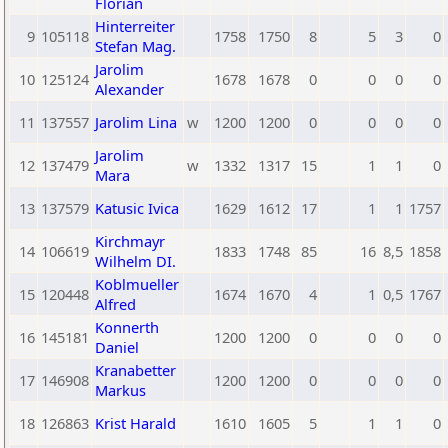
Florian
Hinterreiter
9
105118
1758
1750
8
5
3
0
Stefan Mag.
Jarolim
10
125124
1678
1678
0
0
0
0
Alexander
11
137557
Jarolim Lina
w
1200
1200
0
0
0
0
Jarolim
12
137479
w
1332
1317
15
1
1
0
Mara
13
137579
Katusic Ivica
1629
1612
17
1
1
1757
Kirchmayr
14
106619
1833
1748
85
16
8,5
1858
Wilhelm DI.
Koblmueller
15
120448
1674
1670
4
1
0,5
1767
Alfred
Konnerth
16
145181
1200
1200
0
0
0
0
Daniel
Kranabetter
17
146908
1200
1200
0
0
0
0
Markus
18
126863
Krist Harald
1610
1605
5
1
1
0