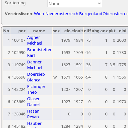
Sortierung
Vereinslisten:
Wien
Niederösterreich
Burgenland
Oberösterrei
No.
pnr
name
sex
elo
eloalt
diff
abg
anz
pkt
eloi
Aigner
1
100107
1979
1984
-5
1
0
2000
Michael
Brandstetter
2
102990
1693
1709
-16
1
0
1780
Karl
Danner
3
119749
1627
1591
36
7
3,5
1775
Michael
Doersieb
4
136698
w
1571
1665
-94
8
1
1566
Bianca
Eichinger
5
143224
1207
1207
0
0
0
0
Theo
Glaser
6
103669
1927
1927
0
0
0
1970
Daniel
Hasan
7
138946
0
0
0
0
0
0
Revan
Hauber
8
145182
1284
1284
0
0
0
0