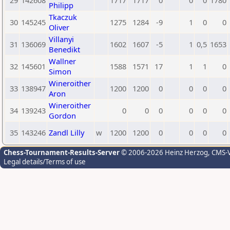
29
142608
1717
1717
0
0
0
1780
Philipp
Tkaczuk
30
145245
1275
1284
-9
1
0
0
Oliver
Villanyi
31
136069
1602
1607
-5
1
0,5
1653
Benedikt
Wallner
32
145601
1588
1571
17
1
1
0
Simon
Wineroither
33
138947
1200
1200
0
0
0
0
Aron
Wineroither
34
139243
0
0
0
0
0
0
Gordon
35
143246
Zandl Lilly
w
1200
1200
0
0
0
0
Chess-Tournament-Results-Server
© 2006-2026 Heinz Herzog
, CMS-
Legal details/Terms of use