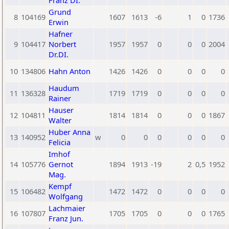
Franz DI.
Grund
8
104169
1607
1613
-6
1
0
1736
Erwin
Hafner
9
104417
Norbert
1957
1957
0
0
0
2004
Dr.DI.
10
134806
Hahn Anton
1426
1426
0
0
0
0
Haudum
11
136328
1719
1719
0
0
0
0
Rainer
Hauser
12
104811
1814
1814
0
0
0
1867
Walter
Huber Anna
13
140952
w
0
0
0
0
0
0
Felicia
Imhof
14
105776
Gernot
1894
1913
-19
2
0,5
1952
Mag.
Kempf
15
106482
1472
1472
0
0
0
0
Wolfgang
Lachmaier
16
107807
1705
1705
0
0
0
1765
Franz Jun.