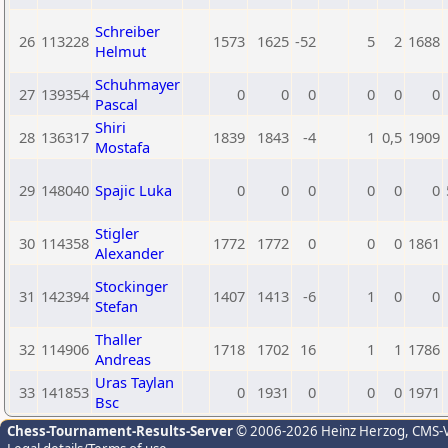
Schreiber
26
113228
1573
1625
-52
5
2
1688
Helmut
Schuhmayer
27
139354
0
0
0
0
0
0
Pascal
Shiri
28
136317
1839
1843
-4
1
0,5
1909
Mostafa
29
148040
Spajic Luka
0
0
0
0
0
0
Stigler
30
114358
1772
1772
0
0
0
1861
Alexander
Stockinger
31
142394
1407
1413
-6
1
0
0
Stefan
Thaller
32
114906
1718
1702
16
1
1
1786
Andreas
Uras Taylan
33
141853
0
1931
0
0
0
1971
Bsc
Chess-Tournament-Results-Server
© 2006-2026 Heinz Herzog
, CMS-