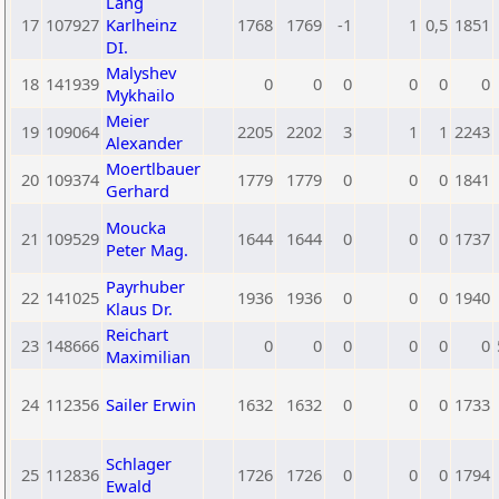
Lang
17
107927
Karlheinz
1768
1769
-1
1
0,5
1851
DI.
Malyshev
18
141939
0
0
0
0
0
0
Mykhailo
Meier
19
109064
2205
2202
3
1
1
2243
Alexander
Moertlbauer
20
109374
1779
1779
0
0
0
1841
Gerhard
Moucka
21
109529
1644
1644
0
0
0
1737
Peter Mag.
Payrhuber
22
141025
1936
1936
0
0
0
1940
Klaus Dr.
Reichart
23
148666
0
0
0
0
0
0
Maximilian
24
112356
Sailer Erwin
1632
1632
0
0
0
1733
Schlager
25
112836
1726
1726
0
0
0
1794
Ewald