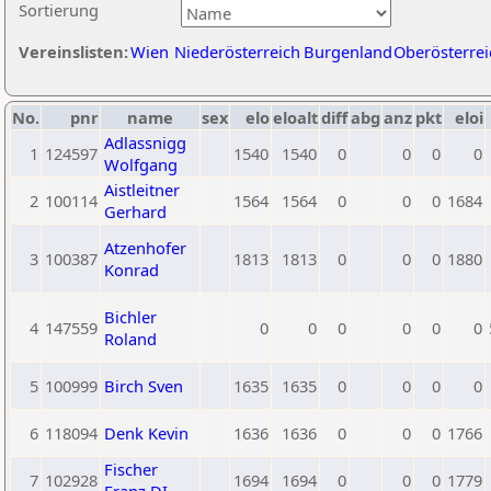
Sortierung
Vereinslisten:
Wien
Niederösterreich
Burgenland
Oberösterrei
No.
pnr
name
sex
elo
eloalt
diff
abg
anz
pkt
eloi
Adlassnigg
1
124597
1540
1540
0
0
0
0
Wolfgang
Aistleitner
2
100114
1564
1564
0
0
0
1684
Gerhard
Atzenhofer
3
100387
1813
1813
0
0
0
1880
Konrad
Bichler
4
147559
0
0
0
0
0
0
Roland
5
100999
Birch Sven
1635
1635
0
0
0
0
6
118094
Denk Kevin
1636
1636
0
0
0
1766
Fischer
7
102928
1694
1694
0
0
0
1779