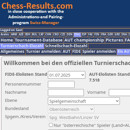
Logged on: Gast
Arabic
ARM
AZE
BIH
BUL
CAT
CHN
CRO
CZE
DEN
ENG
ESP
FAI
FIN
FRA
GER
GRE
INA
I
Home
Tournament-Database
AUT championship
Pictures
F
Turnierschach-Elozahl
Schnellschach-Elozahl
Allgemeines
Turnier anmelden: AUT
FIDE
Spieler anmelden
Elo AU
Willkommen bei den offiziellen Turnierscha
FIDE-Elolisten Stand
AUT-Elolisten Stand
7.518
Personennummer
Nachname
Vorname
Ebene
Bundesland
Spgem./Kreis/Verein
Nur "österreichische" Spieler (Land=A