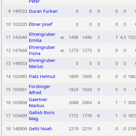
Peter
9
149533
Duran Furkan
0
0
0
0
0
10
102205
Ebner Josef
0
0
0
0
0
Ehrengruber
11
142040
w
1498
1496
2
7
4,5
152
Emilia
Ehrengruber
12
147668
w
1273
1273
0
0
0
Fiona
Ehrengruber
13
149553
0
0
0
0
0
Marius
14
102985
Flatz Helmut
1809
1809
0
0
0
186
Forstinger
15
103061
1824
1824
0
0
0
Alfred
Gaertner
16
103908
2068
2064
4
1
1
209
Markus
Gallob Boris
17
103409
1772
1778
-6
1
0
187
Mag.
18
148906
Geltz Noah
2219
2219
0
0
0
216