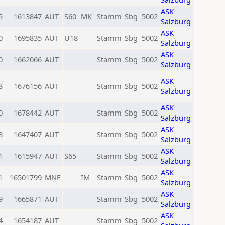
ASK
5
1613847
AUT
S60
MK
Stamm
Sbg
5002
Salzburg
ASK
0
1695835
AUT
U18
Stamm
Sbg
5002
Salzburg
ASK
0
1662066
AUT
Stamm
Sbg
5002
Salzburg
ASK
8
1676156
AUT
Stamm
Sbg
5002
Salzburg
ASK
0
1678442
AUT
Stamm
Sbg
5002
Salzburg
ASK
8
1647407
AUT
Stamm
Sbg
5002
Salzburg
ASK
1
1615947
AUT
S65
Stamm
Sbg
5002
Salzburg
ASK
1
16501799
MNE
IM
Stamm
Sbg
5002
Salzburg
ASK
9
1665871
AUT
Stamm
Sbg
5002
Salzburg
ASK
4
1654187
AUT
Stamm
Sbg
5002