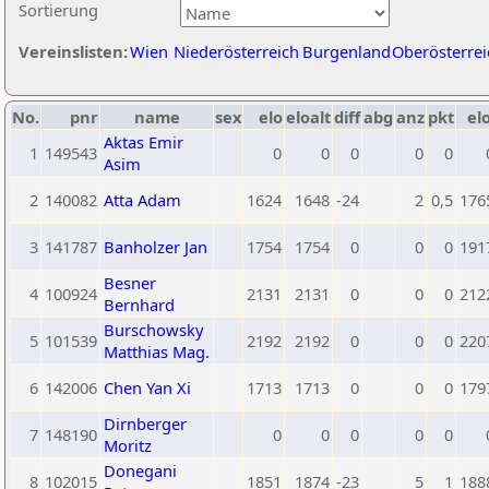
Sortierung
Vereinslisten:
Wien
Niederösterreich
Burgenland
Oberösterrei
No.
pnr
name
sex
elo
eloalt
diff
abg
anz
pkt
elo
Aktas Emir
1
149543
0
0
0
0
0
Asim
2
140082
Atta Adam
1624
1648
-24
2
0,5
176
3
141787
Banholzer Jan
1754
1754
0
0
0
191
Besner
4
100924
2131
2131
0
0
0
212
Bernhard
Burschowsky
5
101539
2192
2192
0
0
0
220
Matthias Mag.
6
142006
Chen Yan Xi
1713
1713
0
0
0
179
Dirnberger
7
148190
0
0
0
0
0
Moritz
Donegani
8
102015
1851
1874
-23
5
1
188