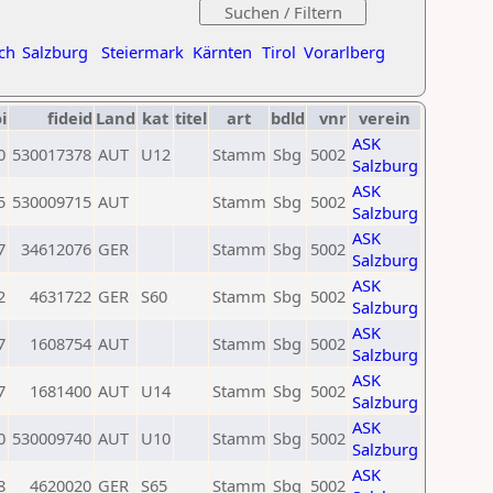
ch
Salzburg
Steiermark
Kärnten
Tirol
Vorarlberg
i
fideid
Land
kat
titel
art
bdld
vnr
verein
ASK
0
530017378
AUT
U12
Stamm
Sbg
5002
Salzburg
ASK
5
530009715
AUT
Stamm
Sbg
5002
Salzburg
ASK
7
34612076
GER
Stamm
Sbg
5002
Salzburg
ASK
2
4631722
GER
S60
Stamm
Sbg
5002
Salzburg
ASK
7
1608754
AUT
Stamm
Sbg
5002
Salzburg
ASK
7
1681400
AUT
U14
Stamm
Sbg
5002
Salzburg
ASK
0
530009740
AUT
U10
Stamm
Sbg
5002
Salzburg
ASK
8
4620020
GER
S65
Stamm
Sbg
5002