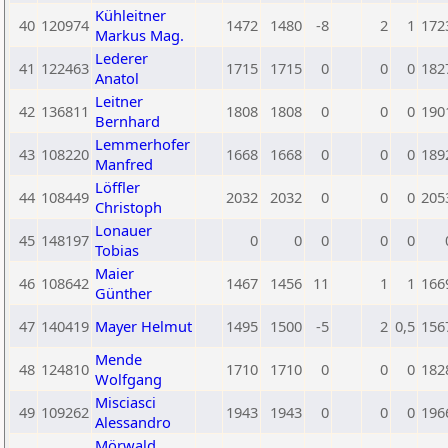
Kühleitner
40
120974
1472
1480
-8
2
1
172
Markus Mag.
Lederer
41
122463
1715
1715
0
0
0
182
Anatol
Leitner
42
136811
1808
1808
0
0
0
190
Bernhard
Lemmerhofer
43
108220
1668
1668
0
0
0
189
Manfred
Löffler
44
108449
2032
2032
0
0
0
205
Christoph
Lonauer
45
148197
0
0
0
0
0
Tobias
Maier
46
108642
1467
1456
11
1
1
166
Günther
47
140419
Mayer Helmut
1495
1500
-5
2
0,5
156
Mende
48
124810
1710
1710
0
0
0
182
Wolfgang
Misciasci
49
109262
1943
1943
0
0
0
196
Alessandro
Mörwald