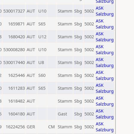
Salzburg
ASK
0
530017327
AUT
U10
Stamm
Sbg
5002
Salzburg
ASK
0
1659871
AUT
S65
Stamm
Sbg
5002
Salzburg
ASK
3
1680420
AUT
U12
Stamm
Sbg
5002
Salzburg
ASK
0
530008280
AUT
U10
Stamm
Sbg
5002
Salzburg
ASK
0
530017440
AUT
U8
Stamm
Sbg
5002
Salzburg
ASK
2
1625446
AUT
S60
Stamm
Sbg
5002
Salzburg
ASK
0
1611283
AUT
S65
Stamm
Sbg
5002
Salzburg
ASK
3
1618482
AUT
Stamm
Sbg
5002
Salzburg
ASK
5
1604180
AUT
Gast
Sbg
5002
Salzburg
ASK
9
16224256
GER
CM
Stamm
Sbg
5002
Salzburg