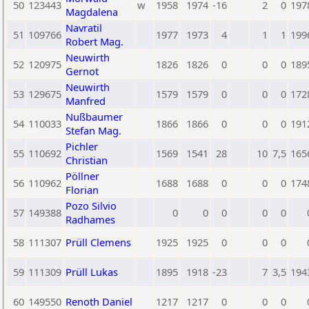
50
123443
w
1958
1974
-16
2
0
197
Magdalena
Navratil
51
109766
1977
1973
4
1
1
199
Robert Mag.
Neuwirth
52
120975
1826
1826
0
0
0
189
Gernot
Neuwirth
53
129675
1579
1579
0
0
0
172
Manfred
Nußbaumer
54
110033
1866
1866
0
0
0
191
Stefan Mag.
Pichler
55
110692
1569
1541
28
10
7,5
165
Christian
Pöllner
56
110962
1688
1688
0
0
0
174
Florian
Pozo Silvio
57
149388
0
0
0
0
0
Radhames
58
111307
Prüll Clemens
1925
1925
0
0
0
59
111309
Prüll Lukas
1895
1918
-23
7
3,5
194
60
149550
Renoth Daniel
1217
1217
0
0
0