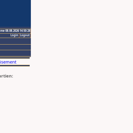
ime 08.08.2026 14:50:28
Login
Logout
artien: