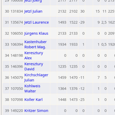
29
106008
Jetzl Joerg
2117
2117
0
0
0
213
30
131834
Jetzl Julian
2132
2102
30
15
11
225
31
135674
Jetzl Laurence
1493
1522
-29
9
2,5
162
32
106050
Jürgens Klaus
2133
2133
0
0
0
209
Kastenhuber
33
106394
1934
1933
1
1
0,5
192
Robert Mag.
Keresztury
34
148198
0
0
0
0
0
Alex
Keresztury
35
146396
1235
1235
0
0
0
David
Kirchschlager
36
145079
1459
1470
-11
7
5
Julian
Kohlweis
37
107050
1364
1376
-12
1
0
Walter
38
107098
Koller Karl
1448
1473
-25
1
0
39
149220
Kritzer Simon
0
0
0
0
0