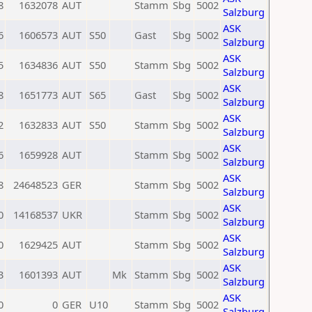
8
1632078
AUT
Stamm
Sbg
5002
Salzburg
ASK
6
1606573
AUT
S50
Gast
Sbg
5002
Salzburg
ASK
5
1634836
AUT
S50
Stamm
Sbg
5002
Salzburg
ASK
8
1651773
AUT
S65
Gast
Sbg
5002
Salzburg
ASK
2
1632833
AUT
S50
Stamm
Sbg
5002
Salzburg
ASK
6
1659928
AUT
Stamm
Sbg
5002
Salzburg
ASK
8
24648523
GER
Stamm
Sbg
5002
Salzburg
ASK
0
14168537
UKR
Stamm
Sbg
5002
Salzburg
ASK
0
1629425
AUT
Stamm
Sbg
5002
Salzburg
ASK
3
1601393
AUT
Mk
Stamm
Sbg
5002
Salzburg
ASK
0
0
GER
U10
Stamm
Sbg
5002
Salzburg