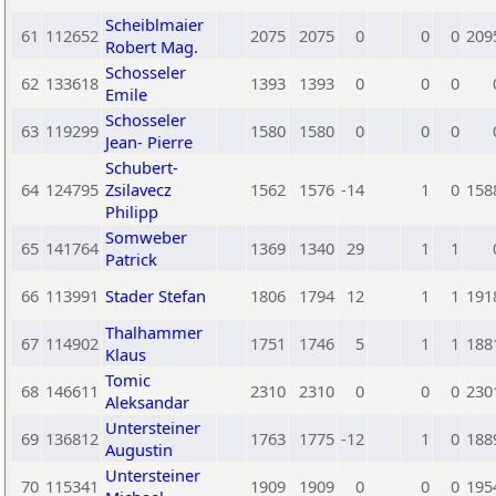
Scheiblmaier
61
112652
2075
2075
0
0
0
209
Robert Mag.
Schosseler
62
133618
1393
1393
0
0
0
Emile
Schosseler
63
119299
1580
1580
0
0
0
Jean- Pierre
Schubert-
64
124795
Zsilavecz
1562
1576
-14
1
0
158
Philipp
Somweber
65
141764
1369
1340
29
1
1
Patrick
66
113991
Stader Stefan
1806
1794
12
1
1
191
Thalhammer
67
114902
1751
1746
5
1
1
188
Klaus
Tomic
68
146611
2310
2310
0
0
0
230
Aleksandar
Untersteiner
69
136812
1763
1775
-12
1
0
188
Augustin
Untersteiner
70
115341
1909
1909
0
0
0
195