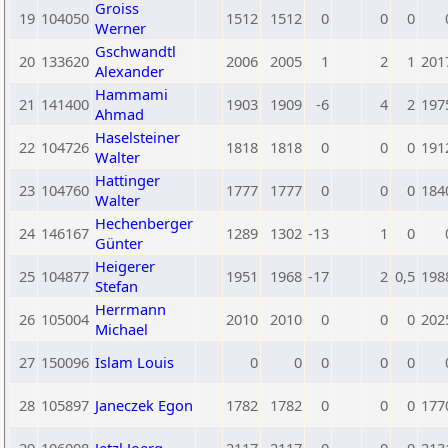
Groiss
19
104050
1512
1512
0
0
0
Werner
Gschwandtl
20
133620
2006
2005
1
2
1
201
Alexander
Hammami
21
141400
1903
1909
-6
4
2
197
Ahmad
Haselsteiner
22
104726
1818
1818
0
0
0
191
Walter
Hattinger
23
104760
1777
1777
0
0
0
184
Walter
Hechenberger
24
146167
1289
1302
-13
1
0
Günter
Heigerer
25
104877
1951
1968
-17
2
0,5
198
Stefan
Herrmann
26
105004
2010
2010
0
0
0
202
Michael
27
150096
Islam Louis
0
0
0
0
0
28
105897
Janeczek Egon
1782
1782
0
0
0
177