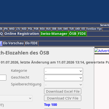
Servert
TA
JPN
MKD
LTU
NED
POL
POR
ROU
RUS
SRB
SVK
SWE
TUR
UKR
VIE
FontSize:11pt
AQ
Online Registration
Swiss-Manager
ÖSB
FIDE
T
Elo Vorschau
Elo FIDE
ch-Elozahlen des ÖSB
 01.07.2026, letzte Änderung am 11.07.2026 13:14, gewertete P
Kategorie
Geschlecht
Spielberechtigung
Top 100
UT)