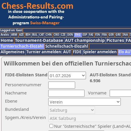
Logged on: Gast
Arabic
ARM
AZE
BIH
BUL
CAT
CHN
CRO
CZE
DEN
ENG
ESP
FAI
FIN
FRA
GER
GRE
INA
I
Home
Tournament-Database
AUT championship
Pictures
F
Turnierschach-Elozahl
Schnellschach-Elozahl
Allgemeines
Turnier anmelden: AUT
FIDE
Spieler anmelden
Elo AU
Willkommen bei den offiziellen Turnierscha
FIDE-Elolisten Stand
AUT-Elolisten Stand
6.936
Personennummer
Nachname
Vorname
Ebene
Bundesland
Spgem./Kreis/Verein
Nur "österreichische" Spieler (Land=A