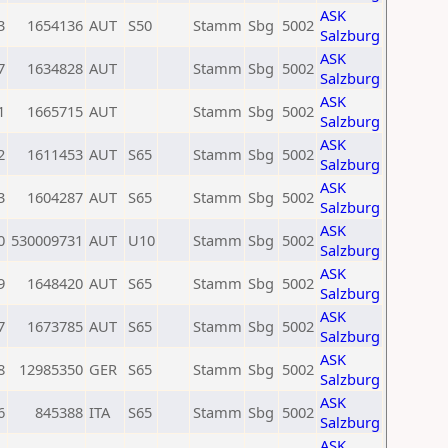
ASK
3
1654136
AUT
S50
Stamm
Sbg
5002
Salzburg
ASK
7
1634828
AUT
Stamm
Sbg
5002
Salzburg
ASK
1
1665715
AUT
Stamm
Sbg
5002
Salzburg
ASK
2
1611453
AUT
S65
Stamm
Sbg
5002
Salzburg
ASK
3
1604287
AUT
S65
Stamm
Sbg
5002
Salzburg
ASK
0
530009731
AUT
U10
Stamm
Sbg
5002
Salzburg
ASK
9
1648420
AUT
S65
Stamm
Sbg
5002
Salzburg
ASK
7
1673785
AUT
S65
Stamm
Sbg
5002
Salzburg
ASK
8
12985350
GER
S65
Stamm
Sbg
5002
Salzburg
ASK
6
845388
ITA
S65
Stamm
Sbg
5002
Salzburg
ASK