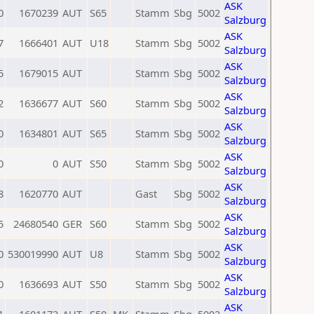
ASK
0
1670239
AUT
S65
Stamm
Sbg
5002
Salzburg
ASK
7
1666401
AUT
U18
Stamm
Sbg
5002
Salzburg
ASK
5
1679015
AUT
Stamm
Sbg
5002
Salzburg
ASK
2
1636677
AUT
S60
Stamm
Sbg
5002
Salzburg
ASK
0
1634801
AUT
S65
Stamm
Sbg
5002
Salzburg
ASK
0
0
AUT
S50
Stamm
Sbg
5002
Salzburg
ASK
8
1620770
AUT
Gast
Sbg
5002
Salzburg
ASK
5
24680540
GER
S60
Stamm
Sbg
5002
Salzburg
ASK
0
530019990
AUT
U8
Stamm
Sbg
5002
Salzburg
ASK
0
1636693
AUT
S50
Stamm
Sbg
5002
Salzburg
ASK