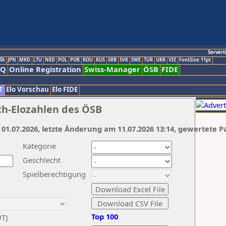
Servert
TA
JPN
MKD
LTU
NED
POL
POR
ROU
RUS
SRB
SVK
SWE
TUR
UKR
VIE
FontSize:11pt
AQ
Online Registration
Swiss-Manager
ÖSB
FIDE
T
Elo Vorschau
Elo FIDE
ch-Elozahlen des ÖSB
 01.07.2026, letzte Änderung am 11.07.2026 13:14, gewertete P
Kategorie
Geschlecht
Spielberechtigung
Top 100
UT)