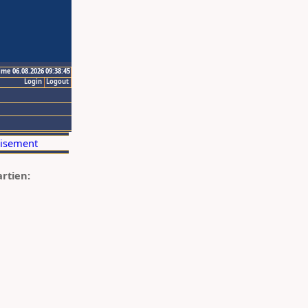
ime 06.08.2026 09:38:45
Login
Logout
artien: