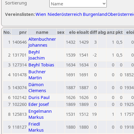
Sortierung
Vereinslisten:
Wien
Niederösterreich
Burgenland
Oberösterrei
No.
pnr
name
sex
elo
eloalt
diff
abg
anz
pkt
eloi
Altenbuchner
1
140646
1432
1429
3
1
0,5
0
Johannes
Beyhl
2
131701
1539
1541
-2
1
0,5
0
Joachim
3
127314
Beyhl Tobias
1634
1634
0
0
0
0
Buchner
4
101478
1691
1691
0
0
0
1852
Martin
Dämon
5
143074
1887
1887
0
0
0
1934
Clemens
6
102142
Duris Paul
1626
1626
0
0
0
0
7
102260
Eder Josef
1869
1869
0
0
0
1925
Engelmann
8
125813
1531
1512
19
1
1
1757
Markus
Friedl
9
118127
1880
1880
0
0
0
1918
Markus