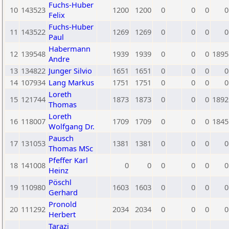
Fuchs-Huber
10
143523
1200
1200
0
0
0
0
Felix
Fuchs-Huber
11
143522
1269
1269
0
0
0
0
Paul
Habermann
12
139548
1939
1939
0
0
0
1895
Andre
13
134822
Junger Silvio
1651
1651
0
0
0
0
14
107934
Lang Markus
1751
1751
0
0
0
0
Loreth
15
121744
1873
1873
0
0
0
1892
Thomas
Loreth
16
118007
1709
1709
0
0
0
1845
Wolfgang Dr.
Pausch
17
131053
1381
1381
0
0
0
0
Thomas MSc
Pfeffer Karl
18
141008
0
0
0
0
0
0
Heinz
Pöschl
19
110980
1603
1603
0
0
0
0
Gerhard
Pronold
20
111292
2034
2034
0
0
0
0
Herbert
Tarazi