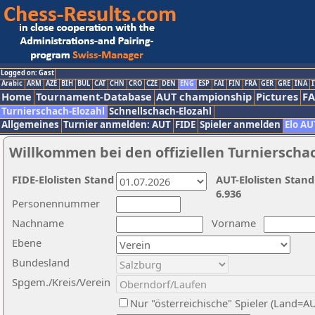
Logged on: Gast
Arabic
ARM
AZE
BIH
BUL
CAT
CHN
CRO
CZE
DEN
ENG
ESP
FAI
FIN
FRA
GER
GRE
INA
I
Home
Tournament-Database
AUT championship
Pictures
F
Turnierschach-Elozahl
Schnellschach-Elozahl
Allgemeines
Turnier anmelden: AUT
FIDE
Spieler anmelden
Elo AU
Willkommen bei den offiziellen Turnierscha
FIDE-Elolisten Stand
AUT-Elolisten Stand
6.936
Personennummer
Nachname
Vorname
Ebene
Bundesland
Spgem./Kreis/Verein
Nur "österreichische" Spieler (Land=A