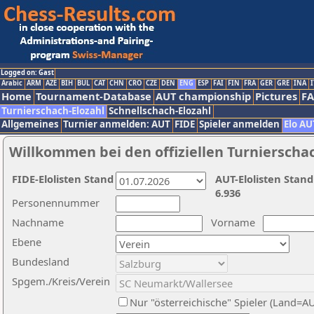
Logged on: Gast
Arabic
ARM
AZE
BIH
BUL
CAT
CHN
CRO
CZE
DEN
ENG
ESP
FAI
FIN
FRA
GER
GRE
INA
I
Home
Tournament-Database
AUT championship
Pictures
F
Turnierschach-Elozahl
Schnellschach-Elozahl
Allgemeines
Turnier anmelden: AUT
FIDE
Spieler anmelden
Elo AU
Willkommen bei den offiziellen Turnierscha
FIDE-Elolisten Stand
AUT-Elolisten Stand
6.936
Personennummer
Nachname
Vorname
Ebene
Bundesland
Spgem./Kreis/Verein
Nur "österreichische" Spieler (Land=A