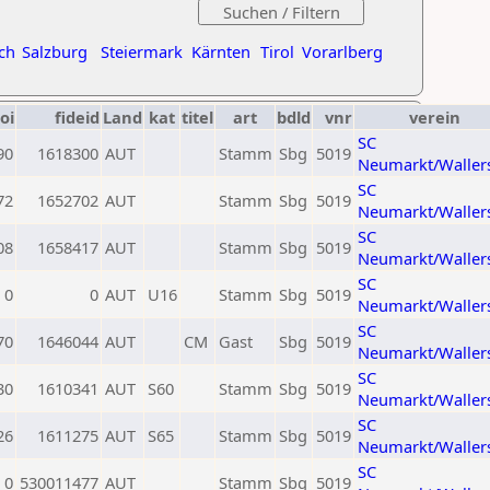
ch
Salzburg
Steiermark
Kärnten
Tirol
Vorarlberg
oi
fideid
Land
kat
titel
art
bdld
vnr
verein
SC
90
1618300
AUT
Stamm
Sbg
5019
Neumarkt/Waller
SC
72
1652702
AUT
Stamm
Sbg
5019
Neumarkt/Waller
SC
08
1658417
AUT
Stamm
Sbg
5019
Neumarkt/Waller
SC
0
0
AUT
U16
Stamm
Sbg
5019
Neumarkt/Waller
SC
70
1646044
AUT
CM
Gast
Sbg
5019
Neumarkt/Waller
SC
30
1610341
AUT
S60
Stamm
Sbg
5019
Neumarkt/Waller
SC
26
1611275
AUT
S65
Stamm
Sbg
5019
Neumarkt/Waller
SC
0
530011477
AUT
Stamm
Sbg
5019