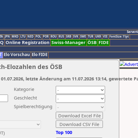
Servert
TA
JPN
MKD
LTU
NED
POL
POR
ROU
RUS
SRB
SVK
SWE
TUR
UKR
VIE
FontSize:11pt
AQ
Online Registration
Swiss-Manager
ÖSB
FIDE
T
Elo Vorschau
Elo FIDE
ch-Elozahlen des ÖSB
 01.07.2026, letzte Änderung am 11.07.2026 13:14, gewertete P
Kategorie
Geschlecht
Spielberechtigung
Top 100
UT)