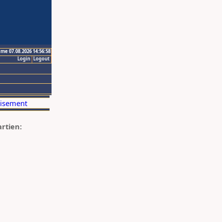
ime 07.08.2026 14:56:58
Login
Logout
artien: