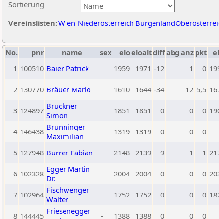
Sortierung
Vereinslisten:
Wien
Niederösterreich
Burgenland
Oberösterrei
No.
pnr
name
sex
elo
eloalt
diff
abg
anz
pkt
el
1
100510
Baier Patrick
1959
1971
-12
1
0
19
2
130770
Bräuer Mario
1610
1644
-34
12
5,5
16
Bruckner
3
124897
1851
1851
0
0
0
19
Simon
Brunninger
4
146438
1319
1319
0
0
0
Maximilian
5
127948
Burrer Fabian
2148
2139
9
1
1
21
Egger Martin
6
102328
2004
2004
0
0
0
20
Dr.
Fischwenger
7
102964
1752
1752
0
0
0
18
Walter
Friesenegger
8
144445
-
1388
1388
0
0
0