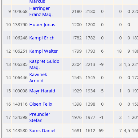
Markus
Harringer
9
104668
2180
2180
0
0
0
22
Franz Mag.
10
138790
Huber Jonas
1200
1200
0
0
0
11
106248
Kampl Erich
1782
1782
0
0
0
18
12
106251
Kampl Walter
1799
1793
6
18
9
18
Kaspret Guido
13
106385
2204
2213
-9
3
1,5
22
Mag.
Kawinek
14
106446
1545
1545
0
0
0
17
Arnold
15
109008
Mayr Harald
1929
1934
-5
1
0
19
16
140116
Olsen Felix
1398
1398
0
0
0
15
Preundler
17
124398
1976
1977
-1
2
1
20
Stefan
18
143580
Sams Daniel
1681
1612
69
7
4,5
16