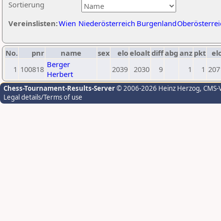
Sortierung
Vereinslisten:
Wien
Niederösterreich
Burgenland
Oberösterrei
No.
pnr
name
sex
elo
eloalt
diff
abg
anz
pkt
el
Berger
1
100818
2039
2030
9
1
1
207
Herbert
Chess-Tournament-Results-Server
© 2006-2026 Heinz Herzog
, CMS-
Legal details/Terms of use