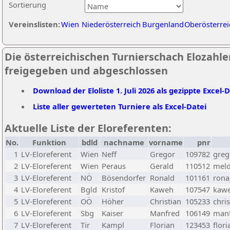
Sortierung
Vereinslisten:
Wien
Niederösterreich
Burgenland
Oberösterrei
Die österreichischen Turnierschach Elozahlen 
freigegeben und abgeschlossen
Download der Eloliste 1. Juli 2026 als gezippte Excel-
Liste aller gewerteten Turniere als Excel-Datei
Aktuelle Liste der Eloreferenten:
No.
Funktion
bdld
nachname
vorname
pnr
1
LV-Eloreferent
Wien
Neff
Gregor
109782
greg
2
LV-Eloreferent
Wien
Peraus
Gerald
110512
meld
3
LV-Eloreferent
NÖ
Bösendorfer
Ronald
101161
rona
4
LV-Eloreferent
Bgld
Kristof
Kaweh
107547
kawe
5
LV-Eloreferent
OÖ
Höher
Christian
105233
chri
6
LV-Eloreferent
Sbg
Kaiser
Manfred
106149
manf
7
LV-Eloreferent
Tir
Kampl
Florian
123453
flor