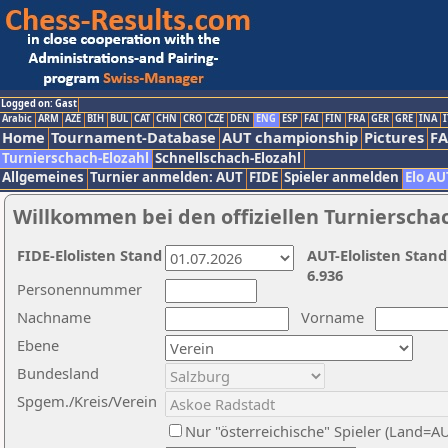
Logged on: Gast
Arabic
ARM
AZE
BIH
BUL
CAT
CHN
CRO
CZE
DEN
ENG
ESP
FAI
FIN
FRA
GER
GRE
INA
I
Home
Tournament-Database
AUT championship
Pictures
F
Turnierschach-Elozahl
Schnellschach-Elozahl
Allgemeines
Turnier anmelden: AUT
FIDE
Spieler anmelden
Elo AU
Willkommen bei den offiziellen Turnierscha
FIDE-Elolisten Stand
AUT-Elolisten Stand
6.936
Personennummer
Nachname
Vorname
Ebene
Bundesland
Spgem./Kreis/Verein
Nur "österreichische" Spieler (Land=A