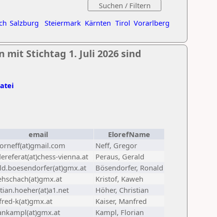
ch
Salzburg
Steiermark
Kärnten
Tirol
Vorarlberg
mit Stichtag 1. Juli 2026 sind
Datei
email
ElorefName
orneff(at)gmail.com
Neff, Gregor
ereferat(at)chess-vienna.at
Peraus, Gerald
ld.boesendorfer(at)gmx.at
Bösendorfer, Ronald
hschach(at)gmx.at
Kristof, Kaweh
stian.hoeher(at)a1.net
Höher, Christian
red-k(at)gmx.at
Kaiser, Manfred
iankampl(at)gmx.at
Kampl, Florian