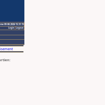
ime 09.08.2026 15:31:15
Login
Logout
artien: