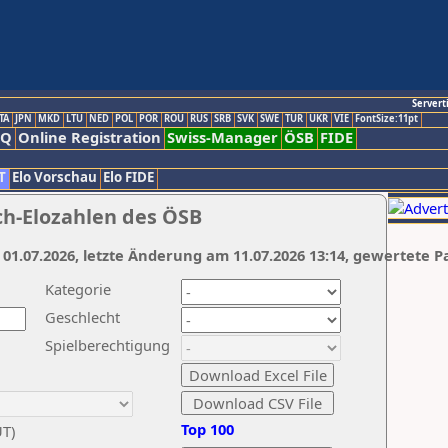
Servert
TA
JPN
MKD
LTU
NED
POL
POR
ROU
RUS
SRB
SVK
SWE
TUR
UKR
VIE
FontSize:11pt
AQ
Online Registration
Swiss-Manager
ÖSB
FIDE
T
Elo Vorschau
Elo FIDE
ch-Elozahlen des ÖSB
 01.07.2026, letzte Änderung am 11.07.2026 13:14, gewertete P
Kategorie
Geschlecht
Spielberechtigung
Top 100
UT)