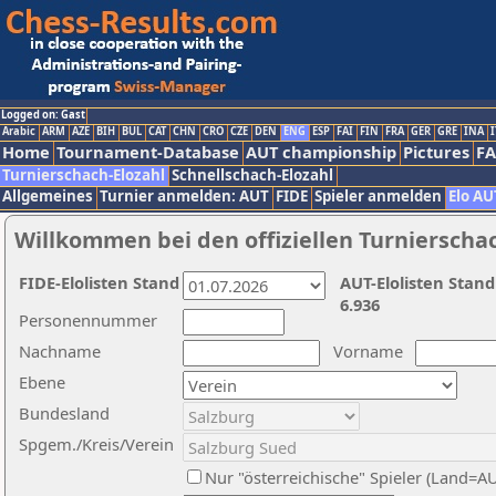
Logged on: Gast
Arabic
ARM
AZE
BIH
BUL
CAT
CHN
CRO
CZE
DEN
ENG
ESP
FAI
FIN
FRA
GER
GRE
INA
I
Home
Tournament-Database
AUT championship
Pictures
F
Turnierschach-Elozahl
Schnellschach-Elozahl
Allgemeines
Turnier anmelden: AUT
FIDE
Spieler anmelden
Elo AU
Willkommen bei den offiziellen Turnierscha
FIDE-Elolisten Stand
AUT-Elolisten Stand
6.936
Personennummer
Nachname
Vorname
Ebene
Bundesland
Spgem./Kreis/Verein
Nur "österreichische" Spieler (Land=A