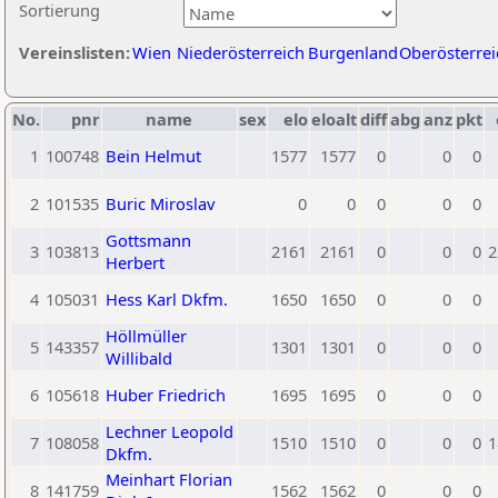
Sortierung
Vereinslisten:
Wien
Niederösterreich
Burgenland
Oberösterrei
No.
pnr
name
sex
elo
eloalt
diff
abg
anz
pkt
1
100748
Bein Helmut
1577
1577
0
0
0
2
101535
Buric Miroslav
0
0
0
0
0
Gottsmann
3
103813
2161
2161
0
0
0
2
Herbert
4
105031
Hess Karl Dkfm.
1650
1650
0
0
0
Höllmüller
5
143357
1301
1301
0
0
0
Willibald
6
105618
Huber Friedrich
1695
1695
0
0
0
Lechner Leopold
7
108058
1510
1510
0
0
0
1
Dkfm.
Meinhart Florian
8
141759
1562
1562
0
0
0