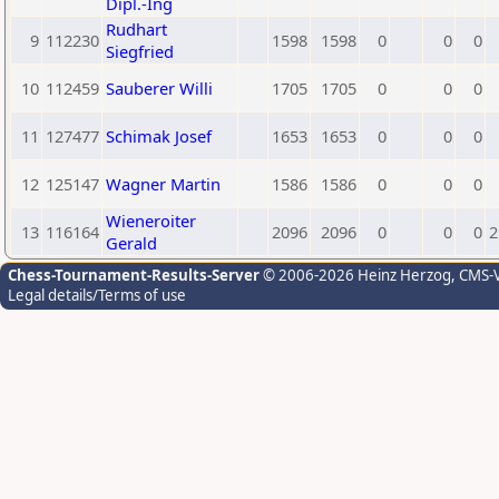
Dipl.-Ing
Rudhart
9
112230
1598
1598
0
0
0
Siegfried
10
112459
Sauberer Willi
1705
1705
0
0
0
11
127477
Schimak Josef
1653
1653
0
0
0
12
125147
Wagner Martin
1586
1586
0
0
0
Wieneroiter
13
116164
2096
2096
0
0
0
2
Gerald
Chess-Tournament-Results-Server
© 2006-2026 Heinz Herzog
, CMS-
Legal details/Terms of use