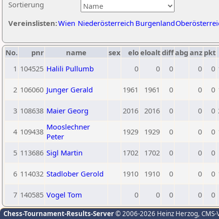
Sortierung
Vereinslisten:
Wien
Niederösterreich
Burgenland
Oberösterrei
No.
pnr
name
sex
elo
eloalt
diff
abg
anz
pkt
1
104525
Halili Pullumb
0
0
0
0
0
2
106060
Junger Gerald
1961
1961
0
0
0
3
108638
Maier Georg
2016
2016
0
0
0
Mooslechner
4
109438
1929
1929
0
0
0
Peter
5
113686
Sigl Martin
1702
1702
0
0
0
6
114032
Stadlober Gerold
1910
1910
0
0
0
7
140585
Vogel Tom
0
0
0
0
0
Chess-Tournament-Results-Server
© 2006-2026 Heinz Herzog
, CMS-