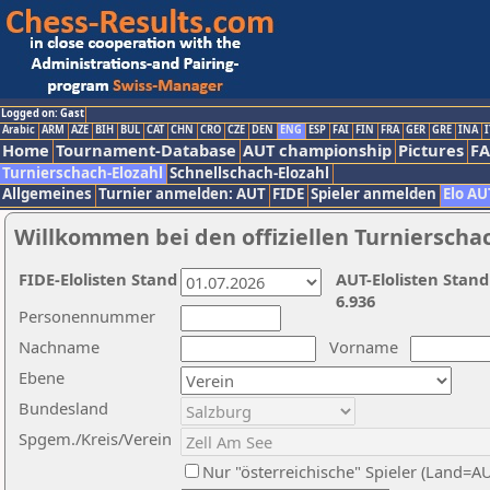
Logged on: Gast
Arabic
ARM
AZE
BIH
BUL
CAT
CHN
CRO
CZE
DEN
ENG
ESP
FAI
FIN
FRA
GER
GRE
INA
I
Home
Tournament-Database
AUT championship
Pictures
F
Turnierschach-Elozahl
Schnellschach-Elozahl
Allgemeines
Turnier anmelden: AUT
FIDE
Spieler anmelden
Elo AU
Willkommen bei den offiziellen Turnierscha
FIDE-Elolisten Stand
AUT-Elolisten Stand
6.936
Personennummer
Nachname
Vorname
Ebene
Bundesland
Spgem./Kreis/Verein
Nur "österreichische" Spieler (Land=A